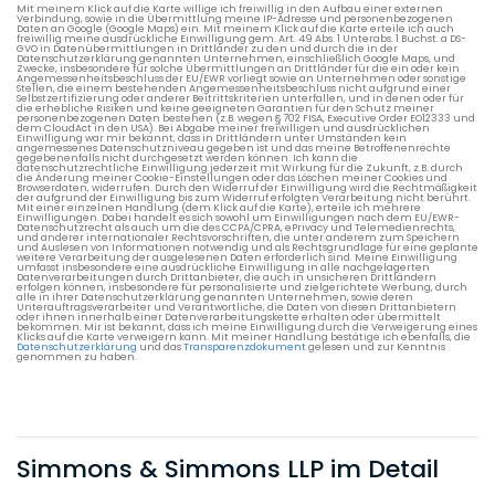
Mit meinem Klick auf die Karte willige ich freiwillig in den Aufbau einer externen
Verbindung, sowie in die Übermittlung meine IP-Adresse und personenbezogenen
Daten an Google (Google Maps) ein. Mit meinem Klick auf die Karte erteile ich auch
freiwillig meine ausdrückliche Einwilligung gem. Art. 49 Abs. 1 Unterabs. 1 Buchst. a DS-
GVO in Datenübermittlungen in Drittländer zu den und durch die in der
Datenschutzerklärung genannten Unternehmen, einschließlich Google Maps, und
Zwecke, insbesondere für solche Übermittlungen an Drittländer für die ein oder kein
Angemessenheitsbeschluss der EU/EWR vorliegt sowie an Unternehmen oder sonstige
Stellen, die einem bestehenden Angemessenheitsbeschluss nicht aufgrund einer
Selbstzertifizierung oder anderer Beitrittskriterien unterfallen, und in denen oder für
die erhebliche Risiken und keine geeigneten Garantien für den Schutz meiner
personenbezogenen Daten bestehen (z.B. wegen § 702 FISA, Executive Order EO12333 und
dem CloudAct in den USA). Bei Abgabe meiner freiwilligen und ausdrücklichen
Einwilligung war mir bekannt, dass in Drittländern unter Umständen kein
angemessenes Datenschutzniveau gegeben ist und das meine Betroffenenrechte
gegebenenfalls nicht durchgesetzt werden können. Ich kann die
datenschutzrechtliche Einwilligung jederzeit mit Wirkung für die Zukunft, z.B. durch
die Änderung meiner Cookie-Einstellungen oder das Löschen meiner Cookies und
Browserdaten, widerrufen. Durch den Widerruf der Einwilligung wird die Rechtmäßigkeit
der aufgrund der Einwilligung bis zum Widerruf erfolgten Verarbeitung nicht berührt.
Mit einer einzelnen Handlung (dem Klick auf die Karte), erteile ich mehrere
Einwilligungen. Dabei handelt es sich sowohl um Einwilligungen nach dem EU/EWR-
Datenschutzrecht als auch um die des CCPA/CPRA, ePrivacy und Telemedienrechts,
und anderer internationaler Rechtsvorschriften, die unter anderem zum Speichern
und Auslesen von Informationen notwendig und als Rechtsgrundlage für eine geplante
weitere Verarbeitung der ausgelesenen Daten erforderlich sind. Meine Einwilligung
umfasst insbesondere eine ausdrückliche Einwilligung in alle nachgelagerten
Datenverarbeitungen durch Drittanbieter, die auch in unsicheren Drittländern
erfolgen können, insbesondere für personalisierte und zielgerichtete Werbung, durch
alle in ihrer Datenschutzerklärung genannten Unternehmen, sowie deren
Unterauftragsverarbeiter und Verantwortliche, die Daten von diesen Drittanbietern
oder ihnen innerhalb einer Datenverarbeitungskette erhalten oder übermittelt
bekommen. Mir ist bekannt, dass ich meine Einwilligung durch die Verweigerung eines
Klicks auf die Karte verweigern kann. Mit meiner Handlung bestätige ich ebenfalls, die
Datenschutzerklärung
und das
Transparenzdokument
gelesen und zur Kenntnis
genommen zu haben.
Simmons & Simmons LLP im Detail