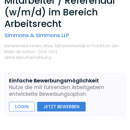
Mitarbeiter / Referendar
(w/m/d) im Bereich
Arbeitsrecht
Simmons & Simmons LLP
Referendar:innen,
Wiss. Mitarbeitende
in Frankfurt am
Main
ab sofort
(Vor Ort
)
ohne Berufserfahrung
Einfache Bewerbungsmöglichkeit
Nutze die mit führenden Arbeitgebern
entwickelte Bewerbungsoption.
LOGIN
JETZT BEWERBEN