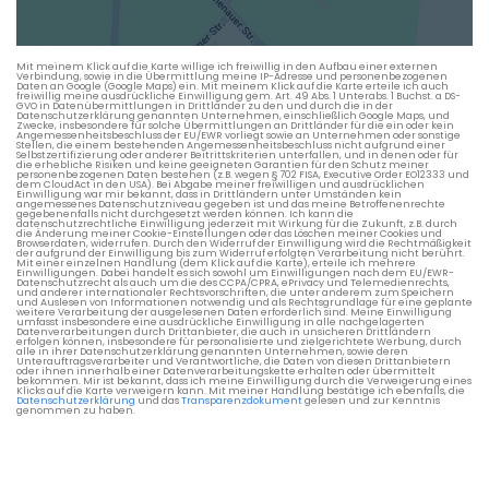
Die berechneten Anreisezeiten basieren auf den
Verkehrsdaten eines typischen Dienstag morgens um 8:30.
Mit meinem Klick auf die Karte willige ich freiwillig in den Aufbau einer externen
Verbindung, sowie in die Übermittlung meine IP-Adresse und personenbezogenen
Daten an Google (Google Maps) ein. Mit meinem Klick auf die Karte erteile ich auch
freiwillig meine ausdrückliche Einwilligung gem. Art. 49 Abs. 1 Unterabs. 1 Buchst. a DS-
GVO in Datenübermittlungen in Drittländer zu den und durch die in der
Datenschutzerklärung genannten Unternehmen, einschließlich Google Maps, und
Zwecke, insbesondere für solche Übermittlungen an Drittländer für die ein oder kein
Angemessenheitsbeschluss der EU/EWR vorliegt sowie an Unternehmen oder sonstige
Stellen, die einem bestehenden Angemessenheitsbeschluss nicht aufgrund einer
Selbstzertifizierung oder anderer Beitrittskriterien unterfallen, und in denen oder für
die erhebliche Risiken und keine geeigneten Garantien für den Schutz meiner
personenbezogenen Daten bestehen (z.B. wegen § 702 FISA, Executive Order EO12333 und
dem CloudAct in den USA). Bei Abgabe meiner freiwilligen und ausdrücklichen
Einwilligung war mir bekannt, dass in Drittländern unter Umständen kein
angemessenes Datenschutzniveau gegeben ist und das meine Betroffenenrechte
gegebenenfalls nicht durchgesetzt werden können. Ich kann die
datenschutzrechtliche Einwilligung jederzeit mit Wirkung für die Zukunft, z.B. durch
die Änderung meiner Cookie-Einstellungen oder das Löschen meiner Cookies und
Browserdaten, widerrufen. Durch den Widerruf der Einwilligung wird die Rechtmäßigkeit
der aufgrund der Einwilligung bis zum Widerruf erfolgten Verarbeitung nicht berührt.
Mit einer einzelnen Handlung (dem Klick auf die Karte), erteile ich mehrere
Einwilligungen. Dabei handelt es sich sowohl um Einwilligungen nach dem EU/EWR-
Datenschutzrecht als auch um die des CCPA/CPRA, ePrivacy und Telemedienrechts,
und anderer internationaler Rechtsvorschriften, die unter anderem zum Speichern
und Auslesen von Informationen notwendig und als Rechtsgrundlage für eine geplante
weitere Verarbeitung der ausgelesenen Daten erforderlich sind. Meine Einwilligung
umfasst insbesondere eine ausdrückliche Einwilligung in alle nachgelagerten
Datenverarbeitungen durch Drittanbieter, die auch in unsicheren Drittländern
erfolgen können, insbesondere für personalisierte und zielgerichtete Werbung, durch
alle in ihrer Datenschutzerklärung genannten Unternehmen, sowie deren
Unterauftragsverarbeiter und Verantwortliche, die Daten von diesen Drittanbietern
oder ihnen innerhalb einer Datenverarbeitungskette erhalten oder übermittelt
bekommen. Mir ist bekannt, dass ich meine Einwilligung durch die Verweigerung eines
Klicks auf die Karte verweigern kann. Mit meiner Handlung bestätige ich ebenfalls, die
Datenschutzerklärung
und das
Transparenzdokument
gelesen und zur Kenntnis
genommen zu haben.