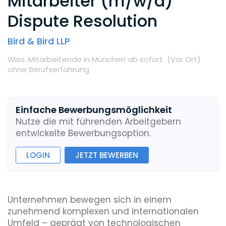
Mitarbeiter (m/w/d)
Dispute Resolution
Bird & Bird LLP
Wiss. Mitarbeitende
in München
ab sofort
(Vor Ort
)
ohne Berufserfahrung
Einfache Bewerbungsmöglichkeit
Nutze die mit führenden Arbeitgebern
entwickelte Bewerbungsoption.
LOGIN
JETZT BEWERBEN
Unternehmen bewegen sich in einem
zunehmend komplexen und internationalen
Umfeld – geprägt von technologischen