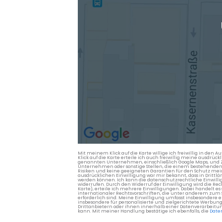
Mit meinem Klick auf die Karte willige ich freiwillig in d
Klick auf die Karte erteile ich auch freiwillig meine ausdrüc
genannten Unternehmen, einschließlich Google Maps, und Zwe
Unternehmen oder sonstige Stellen, die einem bestehenden An
Risiken und keine geeigneten Garantien für den Schutz mein
ausdrücklichen Einwilligung war mir bekannt, dass in Dri
werden können. Ich kann die datenschutzrechtliche Einwilli
widerrufen. Durch den Widerruf der Einwilligung wird die Re
Karte), erteile ich mehrere Einwilligungen. Dabei handelt
internationaler Rechtsvorschriften, die unter anderem zum
erforderlich sind. Meine Einwilligung umfasst insbesondere 
insbesondere für personalisierte und zielgerichtete Werbun
Drittanbietern oder ihnen innerhalb einer Datenverarbeitun
kann. Mit meiner Handlung bestätige ich ebenfalls, die
Date