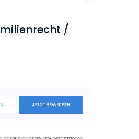
milienrecht /
IN
JETZT BEWERBEN
ür herausragende steuerzentrierte