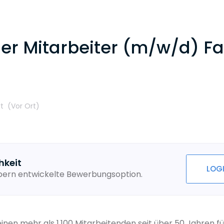
er Mitarbeiter (m/w/d) Fa
rt
(Vor Ort
)
hkeit
LOG
ebern entwickelte Bewerbungsoption.
inen mehr als 1.100 Mitarbeitenden seit über 50 Jahren f