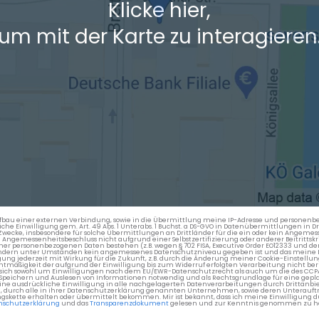
Klicke hier,
um mit der Karte zu interagieren
en Aufbau einer externen Verbindung, sowie in die Übermittlung meine IP-Adresse und persone
kliche Einwilligung gem. Art. 49 Abs. 1 Unterabs. 1 Buchst. a DS-GVO in Datenübermittlungen in
cke, insbesondere für solche Übermittlungen an Drittländer für die ein oder kein Angemess
gemessenheitsbeschluss nicht aufgrund einer Selbstzertifizierung oder anderer Beitrittskri
er personenbezogenen Daten bestehen (z.B. wegen § 702 FISA, Executive Order EO12333 und de
ttländern unter Umständen kein angemessenes Datenschutzniveau gegeben ist und das meine 
gung jederzeit mit Wirkung für die Zukunft, z.B. durch die Änderung meiner Cookie-Einstellu
chtmäßigkeit der aufgrund der Einwilligung bis zum Widerruf erfolgten Verarbeitung nicht be
 es sich sowohl um Einwilligungen nach dem EU/EWR-Datenschutzrecht als auch um die des CC
 Speichern und Auslesen von Informationen notwendig und als Rechtsgrundlage für eine gep
eine ausdrückliche Einwilligung in alle nachgelagerten Datenverarbeitungen durch Drittanbie
g, durch alle in ihrer Datenschutzerklärung genannten Unternehmen, sowie deren Unterauftr
gskette erhalten oder übermittelt bekommen. Mir ist bekannt, dass ich meine Einwilligung du
nschutzerklärung
und das
Transparenzdokument
gelesen und zur Kenntnis genommen zu h