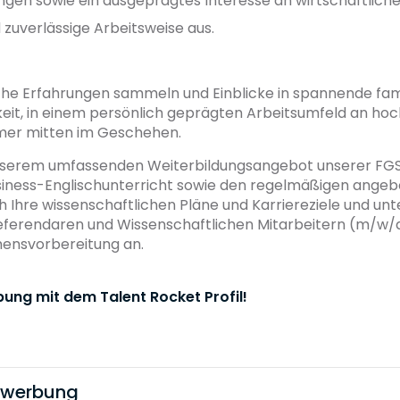
gen sowie ein ausgeprägtes Interesse an wirtschaftli
d zuverlässige Arbeitsweise aus.
ische Erfahrungen sammeln und Einblicke in spannende fa
keit, in einem persönlich geprägten Arbeitsumfeld an h
mmer mitten im Geschehen.
 unserem umfassenden Weiterbildungsangebot unserer FG
siness-Englischunterricht sowie den regelmäßigen angeb
Ihre wissenschaftlichen Pläne und Karriereziele und unt
eferendaren und Wissenschaftlichen Mitarbeitern (m/w/d)
mensvorbereitung an.
bung mit dem Talent Rocket Profil!
bewerbung