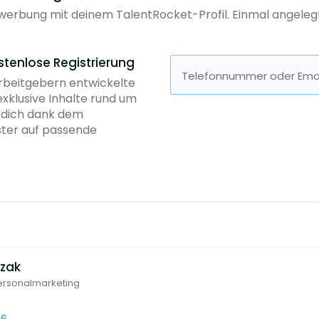
erbung mit deinem TalentRocket-Profil. Einmal angelegt, 
stenlose Registrierung
Telefonnummer oder Emai
Arbeitgebern entwickelte
exklusive Inhalte rund um
b dich dank dem
ster auf passende
czak
Personalmarketing
66