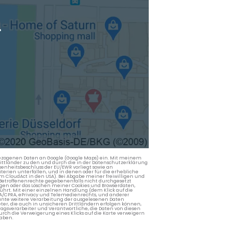
.
nbezogenen Daten an Google (Google Maps) ein. Mit meinem
 Drittländer zu den und durch die in der Datenschutzerklärung
enheitsbeschluss der EU/EWR vorliegt sowie an
terien unterfallen, und in denen oder für die erhebliche
m CloudAct in den USA). Bei Abgabe meiner freiwilligen und
Betroffenenrechte gegebenenfalls nicht durchgesetzt
ngen oder das Löschen meiner Cookies und Browserdaten,
rührt. Mit einer einzelnen Handlung (dem Klick auf die
PA/CPRA, ePrivacy und Telemedienrechts, und anderer
lante weitere Verarbeitung der ausgelesenen Daten
ter, die auch in unsicheren Drittländern erfolgen können,
agsverarbeiter und Verantwortliche, die Daten von diesen
rch die Verweigerung eines Klicks auf die Karte verweigern
aben.