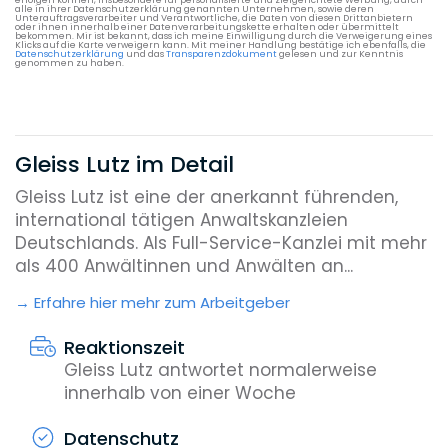
alle in ihrer Datenschutzerklärung genannten Unternehmen, sowie deren
Unterauftragsverarbeiter und Verantwortliche, die Daten von diesen Drittanbietern
oder ihnen innerhalb einer Datenverarbeitungskette erhalten oder übermittelt
bekommen. Mir ist bekannt, dass ich meine Einwilligung durch die Verweigerung eines
Klicks auf die Karte verweigern kann. Mit meiner Handlung bestätige ich ebenfalls, die
Datenschutzerklärung
und das
Transparenzdokument
gelesen und zur Kenntnis
genommen zu haben.
Gleiss Lutz im Detail
Gleiss Lutz ist eine der anerkannt führenden,
international tätigen Anwaltskanzleien
Deutschlands. Als Full-Service-Kanzlei mit mehr
als 400 Anwältinnen und Anwälten an...
Erfahre hier mehr zum Arbeitgeber
Reaktionszeit
Gleiss Lutz antwortet normalerweise
innerhalb von einer Woche
Datenschutz