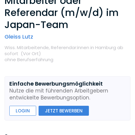
Mitarbeiter oder
Referendar (m/w/d) im
Japan-Team
Gleiss Lutz
Wiss. Mitarbeitende,
Referendar:innen
in Hamburg
ab
sofort
(Vor Ort
)
ohne Berufserfahrung
Einfache Bewerbungsmöglichkeit
Nutze die mit führenden Arbeitgebern
entwickelte Bewerbungsoption.
LOGIN
JETZT BEWERBEN