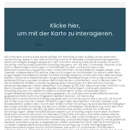
Heimatadresse oder Wunschort
Klicke hier,
+ Aktuellen Standort hinzufügen
um mit der Karte zu interagieren.
Die berechneten Anreisezeiten basieren auf den
Verkehrsdaten eines typischen Dienstag morgens um 8:30.
Mit meinem Klick auf die Karte willige ich freiwillig in den Aufbau einer externen
Verbindung, sowie in die Übermittlung meine IP-Adresse und personenbezogenen
Daten an Google (Google Maps) ein. Mit meinem Klick auf die Karte erteile ich auch
freiwillig meine ausdrückliche Einwilligung gem. Art. 49 Abs. 1 Unterabs. 1 Buchst. a DS-
GVO in Datenübermittlungen in Drittländer zu den und durch die in der
Datenschutzerklärung genannten Unternehmen, einschließlich Google Maps, und
Zwecke, insbesondere für solche Übermittlungen an Drittländer für die ein oder kein
Angemessenheitsbeschluss der EU/EWR vorliegt sowie an Unternehmen oder sonstige
Stellen, die einem bestehenden Angemessenheitsbeschluss nicht aufgrund einer
Selbstzertifizierung oder anderer Beitrittskriterien unterfallen, und in denen oder für
die erhebliche Risiken und keine geeigneten Garantien für den Schutz meiner
personenbezogenen Daten bestehen (z.B. wegen § 702 FISA, Executive Order EO12333 und
dem CloudAct in den USA). Bei Abgabe meiner freiwilligen und ausdrücklichen
Einwilligung war mir bekannt, dass in Drittländern unter Umständen kein
angemessenes Datenschutzniveau gegeben ist und das meine Betroffenenrechte
gegebenenfalls nicht durchgesetzt werden können. Ich kann die
datenschutzrechtliche Einwilligung jederzeit mit Wirkung für die Zukunft, z.B. durch
die Änderung meiner Cookie-Einstellungen oder das Löschen meiner Cookies und
Browserdaten, widerrufen. Durch den Widerruf der Einwilligung wird die Rechtmäßigkeit
der aufgrund der Einwilligung bis zum Widerruf erfolgten Verarbeitung nicht berührt.
Mit einer einzelnen Handlung (dem Klick auf die Karte), erteile ich mehrere
Einwilligungen. Dabei handelt es sich sowohl um Einwilligungen nach dem EU/EWR-
Datenschutzrecht als auch um die des CCPA/CPRA, ePrivacy und Telemedienrechts,
und anderer internationaler Rechtsvorschriften, die unter anderem zum Speichern
und Auslesen von Informationen notwendig und als Rechtsgrundlage für eine geplante
weitere Verarbeitung der ausgelesenen Daten erforderlich sind. Meine Einwilligung
umfasst insbesondere eine ausdrückliche Einwilligung in alle nachgelagerten
Datenverarbeitungen durch Drittanbieter, die auch in unsicheren Drittländern
erfolgen können, insbesondere für personalisierte und zielgerichtete Werbung, durch