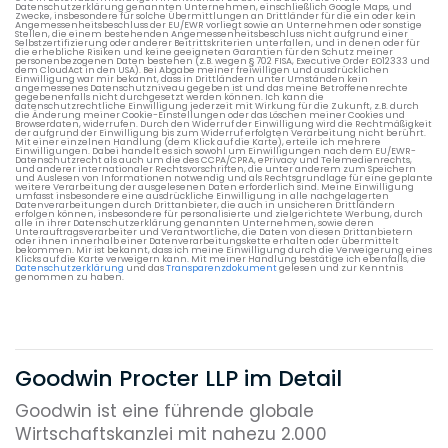
Datenschutzerklärung genannten Unternehmen, einschließlich Google Maps, und
Zwecke, insbesondere für solche Übermittlungen an Drittländer für die ein oder kein
Angemessenheitsbeschluss der EU/EWR vorliegt sowie an Unternehmen oder sonstige
Stellen, die einem bestehenden Angemessenheitsbeschluss nicht aufgrund einer
Selbstzertifizierung oder anderer Beitrittskriterien unterfallen, und in denen oder für
die erhebliche Risiken und keine geeigneten Garantien für den Schutz meiner
personenbezogenen Daten bestehen (z.B. wegen § 702 FISA, Executive Order EO12333 und
dem CloudAct in den USA). Bei Abgabe meiner freiwilligen und ausdrücklichen
Einwilligung war mir bekannt, dass in Drittländern unter Umständen kein
angemessenes Datenschutzniveau gegeben ist und das meine Betroffenenrechte
gegebenenfalls nicht durchgesetzt werden können. Ich kann die
datenschutzrechtliche Einwilligung jederzeit mit Wirkung für die Zukunft, z.B. durch
die Änderung meiner Cookie-Einstellungen oder das Löschen meiner Cookies und
Browserdaten, widerrufen. Durch den Widerruf der Einwilligung wird die Rechtmäßigkeit
der aufgrund der Einwilligung bis zum Widerruf erfolgten Verarbeitung nicht berührt.
Mit einer einzelnen Handlung (dem Klick auf die Karte), erteile ich mehrere
Einwilligungen. Dabei handelt es sich sowohl um Einwilligungen nach dem EU/EWR-
Datenschutzrecht als auch um die des CCPA/CPRA, ePrivacy und Telemedienrechts,
und anderer internationaler Rechtsvorschriften, die unter anderem zum Speichern
und Auslesen von Informationen notwendig und als Rechtsgrundlage für eine geplante
weitere Verarbeitung der ausgelesenen Daten erforderlich sind. Meine Einwilligung
umfasst insbesondere eine ausdrückliche Einwilligung in alle nachgelagerten
Datenverarbeitungen durch Drittanbieter, die auch in unsicheren Drittländern
erfolgen können, insbesondere für personalisierte und zielgerichtete Werbung, durch
alle in ihrer Datenschutzerklärung genannten Unternehmen, sowie deren
Unterauftragsverarbeiter und Verantwortliche, die Daten von diesen Drittanbietern
oder ihnen innerhalb einer Datenverarbeitungskette erhalten oder übermittelt
bekommen. Mir ist bekannt, dass ich meine Einwilligung durch die Verweigerung eines
Klicks auf die Karte verweigern kann. Mit meiner Handlung bestätige ich ebenfalls, die
Datenschutzerklärung
und das
Transparenzdokument
gelesen und zur Kenntnis
genommen zu haben.
Goodwin Procter LLP im Detail
Goodwin ist eine führende globale
Wirtschaftskanzlei mit nahezu 2.000