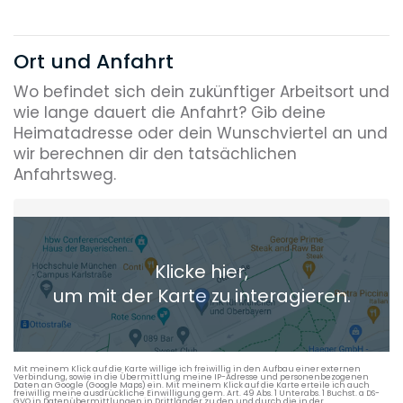
Ort und Anfahrt
Wo befindet sich dein zukünftiger Arbeitsort und
wie lange dauert die Anfahrt? Gib deine
Heimatadresse oder dein Wunschviertel an und
wir berechnen dir den tatsächlichen
Anfahrtsweg.
Heimatadresse oder Wunschort
Klicke hier,
+ Aktuellen Standort hinzufügen
um mit der Karte zu interagieren.
Die berechneten Anreisezeiten basieren auf den
Verkehrsdaten eines typischen Dienstag morgens um 8:30.
Mit meinem Klick auf die Karte willige ich freiwillig in den Aufbau einer externen
Verbindung, sowie in die Übermittlung meine IP-Adresse und personenbezogenen
Daten an Google (Google Maps) ein. Mit meinem Klick auf die Karte erteile ich auch
freiwillig meine ausdrückliche Einwilligung gem. Art. 49 Abs. 1 Unterabs. 1 Buchst. a DS-
GVO in Datenübermittlungen in Drittländer zu den und durch die in der