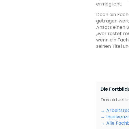
ermöglicht.
Doch ein Facha
getragen werd
Ansatz einen S
„wer rastet ros
wenn ein Facha
seinen Titel u
Die Fortbil
Das aktuell
→ Arbeitsrec
→ Insolvenzr
→ Alle Fach