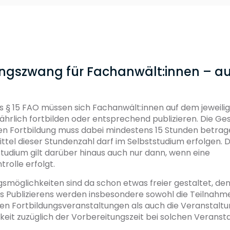
ungszwang für Fachanwält:innen – au
s § 15 FAO müssen sich Fachanwält:innen auf dem jeweili
ährlich fortbilden oder entsprechend publizieren. Die G
hen Fortbildung muss dabei mindestens 15 Stunden betra
Drittel dieser Stundenzahl darf im Selbststudium erfolgen
studium gilt darüber hinaus auch nur dann, wenn eine
rolle erfolgt.
gsmöglichkeiten sind da schon etwas freier gestaltet, d
es Publizierens werden insbesondere sowohl die Teilnahm
en Fortbildungsveranstaltungen als auch die Veranstaltu
eit zuzüglich der Vorbereitungszeit bei solchen Veranst