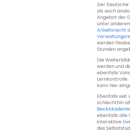
Der Deutsche 
als auch analo
Angebot der D
unter andere
Arbeitsrecht
a
Verwaltungsr
werden flexibe
Stunden ange
Die Weiterbil
werden und die
ebenfalls Var
Lernkontrolle
kann hier ein
Ebenfalls seit
schlechthin al
BeckAkademi
ebenfalls alle
interaktive
Li
des Selbststu