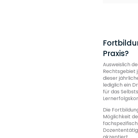
Fortbild
Praxis?
Ausweislich de
Rechtsgebiet j
dieser jährlic
lediglich ein 
für das Selbst
Lernerfolgskont
Die Fortbildun
Möglichkeit d
fachspezifisch
Dozententätigk
akzeptiert.