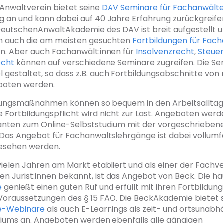
Anwaltverein bietet seine
DAV Seminare für Fachanwält
g an und kann dabei auf 40 Jahre Erfahrung zurückgreife
eutschenAnwaltAkademie des DAV ist breit aufgestellt u
m auch die am meisten gesuchten
Fortbildungen für Fac
n. Aber auch Fachanwält:innen für
Insolvenzrecht
,
Steue
echt
können auf verschiedene Seminare zugreifen. Die S
l gestaltet, so dass z.B. auch Fortbildungsabschnitte von 
boten werden.
dungsmaßnahmen können so bequem in den Arbeitsalltag
 Fortbildungspflicht wird nicht zur Last. Angeboten werd
ianten zum Online-Selbststudium mit der vorgeschrieben
. Das Angebot für Fachanwaltslehrgänge ist dabei vollum
gesehen werden.
 vielen Jahren am Markt etabliert und als einer der Fachv
len Jurist:innen bekannt, ist das Angebot von Beck. Die h
e
genießt einen guten Ruf und erfüllt mit ihren Fortbildu
 Voraussetzungen des § 15 FAO. Die BeckAkademie bietet
ve-Webinare
als auch E-Learnings als zeit- und ortsunab
diums an. Angeboten werden ebenfalls alle gängigen