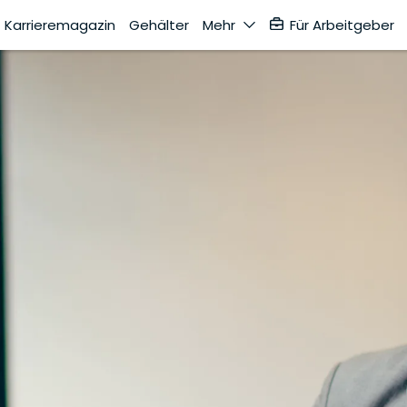
Karrieremagazin
Gehälter
Mehr
Für Arbeitgeber