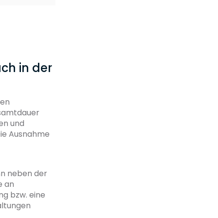
ch in der
gen
esamtdauer
gen und
. Die Ausnahme
enn neben der
e an
ng bzw. eine
altungen