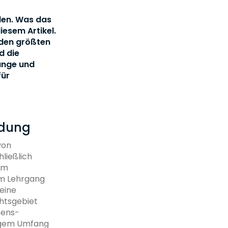
den. Was das
iesem Artikel.
eiden größten
d die
gänge und
für
ldung
von
ließlich
em
em Lehrgang
eine
htsgebiet
mens-
ringem Umfang