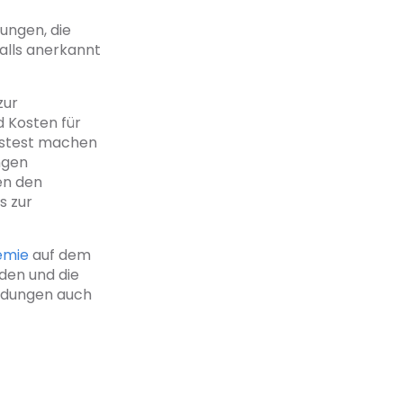
ungen, die
alls anerkannt
zur
d Kosten für
ngstest machen
ngen
en den
s zur
emie
auf dem
rden und die
bildungen auch