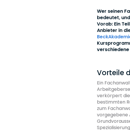
Wer seinen Fa
bedeutet, und
Vorab: Ein Tei
Anbieter in d
BeckAkademie
Kursprogramme
verschiedene 
Vorteile 
Ein Fachanwalt
Arbeitgebersei
verkörpert di
bestimmten Re
zum Fachanwal
vorgegebene A
Grundvorausse
Spezialisierun