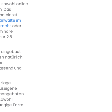
e
sowohl online
n. Das
nd bietet
hanwälte im
rrecht
oder
eminare
nur 2,5
 eingebaut
en natürlich
en
fassend und
erlage
auseigene
ngsangeboten
 sowohl
hängige Form