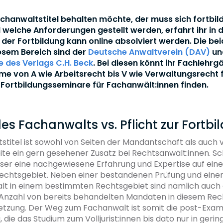
chanwaltstitel behalten möchte, der muss sich fortbil
 welche Anforderungen gestellt werden, erfahrt ihr in d
l der Fortbildung kann online absolviert werden. Die b
iesem Bereich sind der
Deutsche Anwaltverein (DAV)
un
 des Verlags C.H. Beck
. Bei diesen könnt ihr Fachlehr
 von A wie Arbeitsrecht bis V wie Verwaltungsrecht 
Fortbildungsseminare für Fachanwält:innen finden.
des Fachanwalts vs. Pflicht zur Fortbi
stitel ist sowohl von Seiten der Mandantschaft als auch 
te ein gern gesehener Zusatz bei Rechtsanwält:innen. Sch
eser eine nachgewiesene Erfahrung und Expertise auf ein
chtsgebiet. Neben einer bestandenen Prüfung und ein
t in einem bestimmten Rechtsgebiet sind nämlich auch 
nzahl von bereits behandelten Mandaten in diesem Rec
tzung. Der Weg zum Fachanwalt ist somit die post-Exa
g, die das Studium zum Volljurist:innen bis dato nur in ge