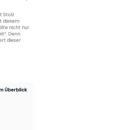
 Stolz
t diesem
lte nicht nur
eit“. Denn
rt dieser
m Überblick