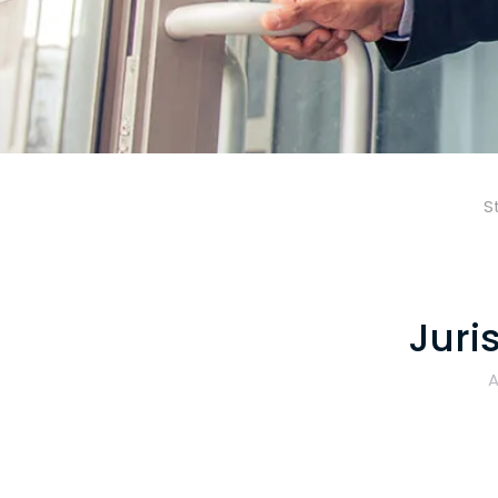
S
Juri
A