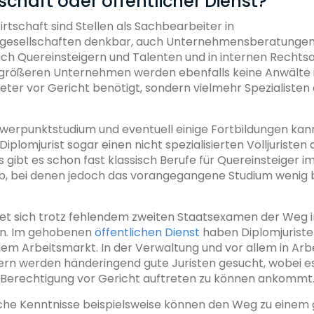
tschaft oder öffentlicher Dienst?
irtschaft sind Stellen als Sachbearbeiter in
sgesellschaften denkbar, auch Unternehmensberatunge
ch Quereinsteigern und Talenten und in internen Rechts
 größeren Unternehmen werden ebenfalls keine Anwälte 
reter vor Gericht benötigt, sondern vielmehr Spezialisten
erpunktstudium und eventuell einige Fortbildungen kann 
Diplomjurist sogar einen nicht spezialisierten Volljuristen
 gibt es schon fast klassisch Berufe für Quereinsteiger i
eb, bei denen jedoch das vorangegangene Studium wenig b
tet sich trotz fehlendem zweiten Staatsexamen der Weg 
an. Im gehobenen
öffentlichen Dienst
haben Diplomjuriste
em Arbeitsmarkt. In der Verwaltung und vor allem in Arb
n werden händeringend gute Juristen gesucht, wobei es 
. Berechtigung vor Gericht auftreten zu können ankommt
iche Kenntnisse beispielsweise können den Weg zu einem 