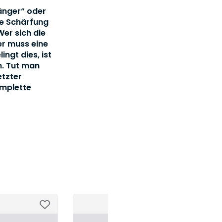
gänger“ oder
ie Schärfung
Wer sich die
er muss eine
ingt dies, ist
h. Tut man
etzter
omplette