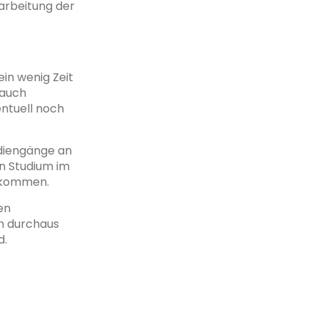
earbeitung der
ein wenig Zeit
 auch
entuell noch
udiengänge an
in Studium im
bekommen.
en
n durchaus
d.