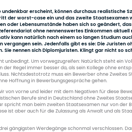
e undenkbar erscheint, können durchaus realistische Sz
ritt der worst-case ein und das zweite Staatsexamen w
en oder Lebensumstände haben sich so geändert, dass
Referendariat ohne nennenswertes Einkommen aktuell n
ativ kann natürlich nach einem so langen Studium auch
n vergangen sein. Jedenfalls gibt es sie: Die Juristen 
 Sie nennen sich Diplomjuristen. Klingt gar nicht so sc
cht unbedingt. Um vorwegzugreifen: Natürlich steht ein Vol
in der Regel immer besser da, als sein Kollege ohne ent
luss. Nichtsdestotrotz muss ein Bewerber ohne Zweites
hne Hoffnung in Bewerbungsgespräche gehen.
r von vorne und leider mit dem Negativen für diese Bewe
ristischen Berufe sind in Deutschland ohne Zweites Staat
ar spricht man beim zweiten Staatsexamen nur von der 
ese ist aber auch für die Zulassung als Anwalt und als St
e drei gängigsten Werdegänge schonmal verschlossen. Da