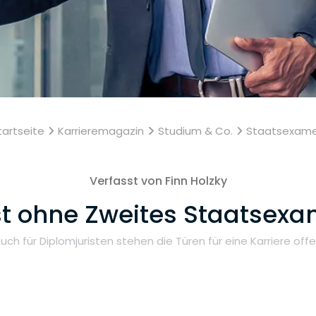
tartseite
Karrieremagazin
Studium & Co.
Staatsexam
Verfasst von Finn Holzky
st ohne Zweites Staatsex
uch für Diplomjuristen stehen die Türen für eine Karriere off