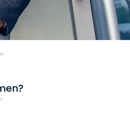
en
amen?
en