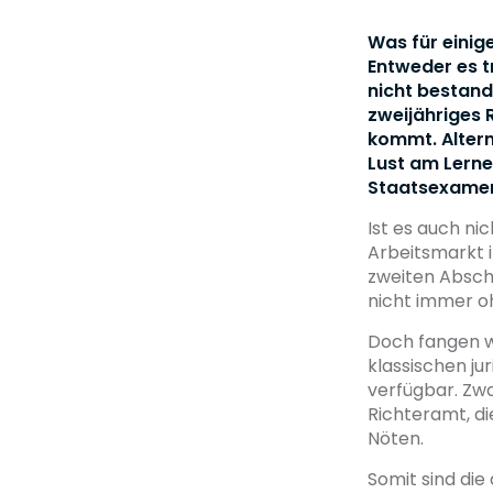
Was für einig
Entweder es t
nicht bestand
zweijähriges 
kommt. Altern
Lust am Lerne
Staatsexamen.
Ist es auch ni
Arbeitsmarkt 
zweiten Absch
nicht immer o
Doch fangen wi
klassischen ju
verfügbar. Zw
Richteramt, di
Nöten.
Somit sind di