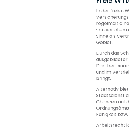
Freie Wir
In der freien W
Versicherung
regelmäßig na
von vor allem
Sinne als Vert
Gebiet.
Durch das Schw
ausgebildeter 
Darüber hinaus
und im Vertri
bringt.
Alternativ bie
Staatsdienst 
Chancen auf d
Ordnungsämter
Fähigkeit bzw
Arbeitsrechtl