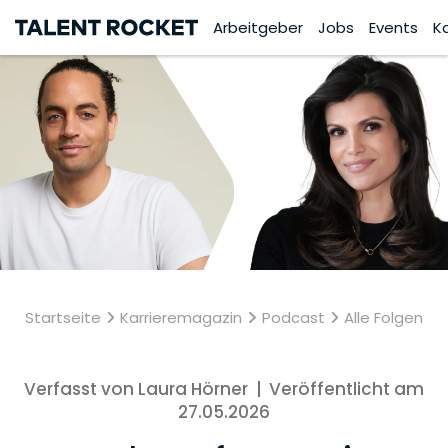
Arbeitgeber
Jobs
Events
K
Startseite
Karrieremagazin
Podcast
Alle Folgen
Verfasst von Laura Hörner
|
Veröffentlicht am
27.05.2026