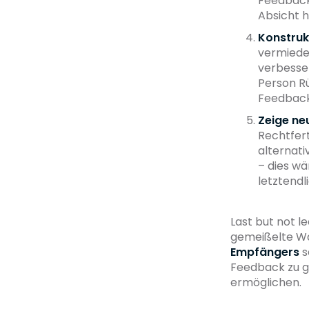
Feedback.
Absicht h
Konstrukt
vermieden
verbesser
Person Rü
Feedback 
Zeige ne
Rechtfer
alternati
– dies wä
letztendl
Last but not l
gemeißelte Wa
Empfängers
s
Feedback zu g
ermöglichen.