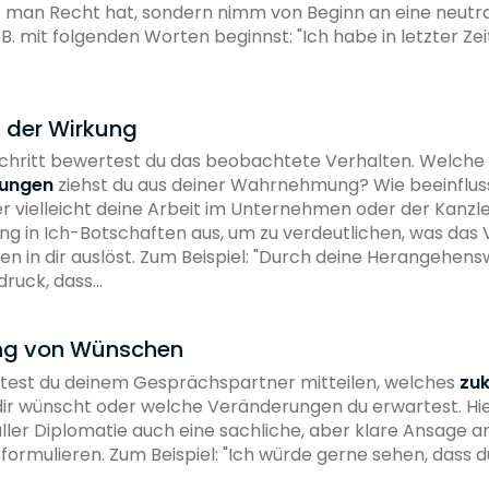
s man Recht hat, sondern nimm von Beginn an eine neutra
z.B. mit folgenden Worten beginnst: "Ich habe in letzter Ze
g der Wirkung
chritt bewertest du das beobachtete Verhalten. Welche
rungen
ziehst du aus deiner Wahrnehmung? Wie beeinfluss
r vielleicht deine Arbeit im Unternehmen oder der Kanzl
g in Ich-Botschaften aus, um zu verdeutlichen, was das 
n in dir auslöst. Zum Beispiel: "Durch deine Herangehens
ndruck, dass…
ng von Wünschen
lltest du deinem Gesprächspartner mitteilen, welches
zuk
ir wünscht oder welche Veränderungen du erwartest. Hier
 aller Diplomatie auch eine sachliche, aber klare Ansage a
ormulieren. Zum Beispiel: "Ich würde gerne sehen, dass du 