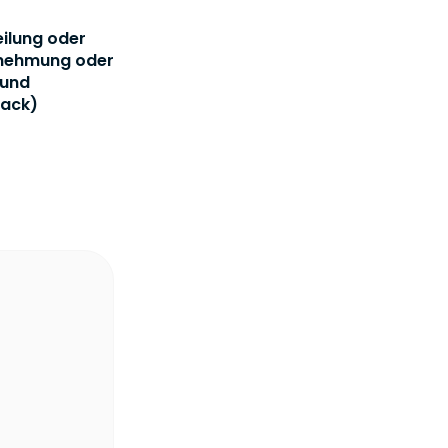
eilung oder
rnehmung oder
 und
back)