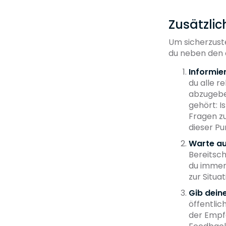
Zusätzli
Um sicherzuste
du neben den o
Informie
du alle 
abzugeben
gehört: I
Fragen zu
dieser Pun
Warte au
Bereitsc
du immer 
zur Situa
Gib dein
öffentlic
der Empf