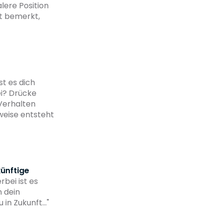
lere Position
it bemerkt,
t es dich
ei? Drücke
Verhalten
weise entsteht
ünftige
bei ist es
n dein
in Zukunft..."