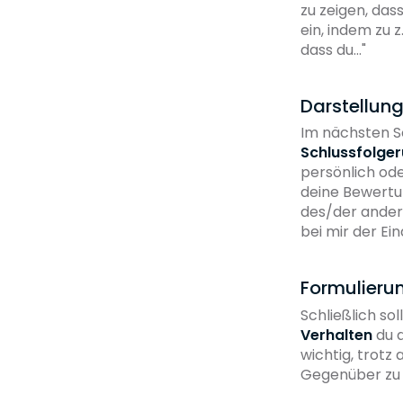
zu zeigen, das
ein, indem zu 
dass du..."
Darstellun
Im nächsten S
Schlussfolge
persönlich ode
deine Bewertun
des/der andere
bei mir der Ei
Formulieru
Schließlich so
Verhalten
du d
wichtig, trotz
Gegenüber zu f