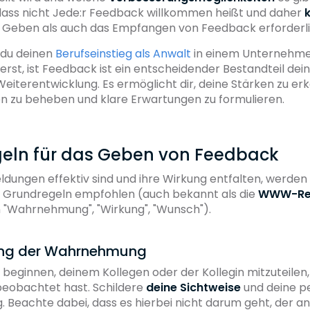
dass nicht Jede:r Feedback willkommen heißt und daher
k
s Geben als auch das Empfangen von Feedback erforderlic
 du deinen
Berufseinstieg als Anwalt
in einem Unternehme
ierst, ist Feedback ist ein entscheidender Bestandteil dei
eiterentwicklung. Es ermöglicht dir, deine Stärken zu er
n zu beheben und klare Erwartungen zu formulieren.
eln für das Geben von Feedback
ungen effektiv sind und ihre Wirkung entfalten, werden 
i Grundregeln empfohlen (auch bekannt als die
WWW-Re
n "Wahrnehmung", "Wirkung", "Wunsch").
ung der Wahrnehmung
 beginnen, deinem Kollegen oder der Kollegin mitzuteilen
beobachtet hast. Schildere
deine Sichtweise
und deine p
Beachte dabei, dass es hierbei nicht darum geht, der a