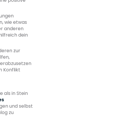
ne positive
rungen
n, wie etwas
ner anderen
ilfreich dein
deren zur
fen,
 herabzusetzen
 Konflikt
 als in Stein
es
agen und selbst
log zu