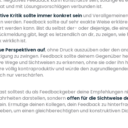
 Negatives Feedback kann konstruktiv sein, solange es ei
at und mit Lösungsvorschlägen verbunden ist.
ive Kritik sollte immer konkret sein
und Verallgemeine
 werden. Feedback sollte auf sehr exakte Weise erkläre
t werden kann. Bist du selbst der- oder diejenige, die ei
ckmeldung gibt, liegt es letzendlich an dir, zu zeigen, wie h
wirklich ist.
ue Perspektiven auf
, ohne Druck auszuüben oder den an
tigung zu zwingen. Feedback sollte deinem Gegenüber hel
ve Wege und Sichtweisen zu erkennen, ohne sie oder ihn
re völlig kontraproduktiv und würde den zugrundliegenden
ich nur verschärfen.
east solltest du als Feedbackgeber deine Empfehlungen nie
hrheiten darstellen, sondern
offen für die Sichtweise d
ein. Ermutige deinen Kollegen, dein Feedback zu hinterfr
eben, um einen gleichberechtigten und konstruktiven Dia