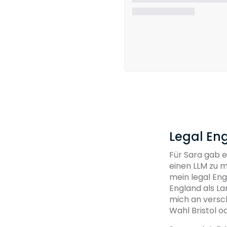
Legal En
Für Sara gab e
einen LLM zu m
mein legal Eng
England als La
mich an versc
Wahl Bristol o