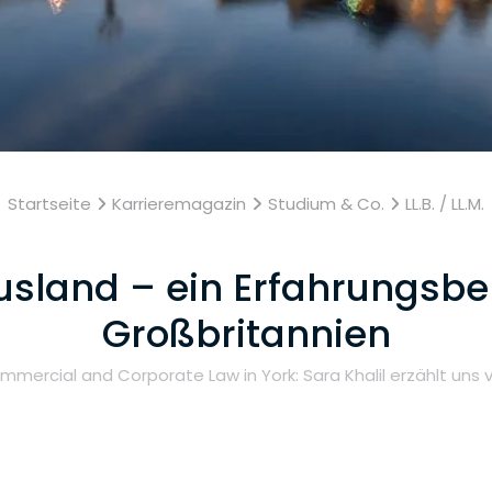
Startseite
Karrieremagazin
Studium & Co.
LL.B. / LL.M.
usland – ein Erfahrungsber
Großbritannien
ommercial and Corporate Law in York: Sara Khalil erzählt uns