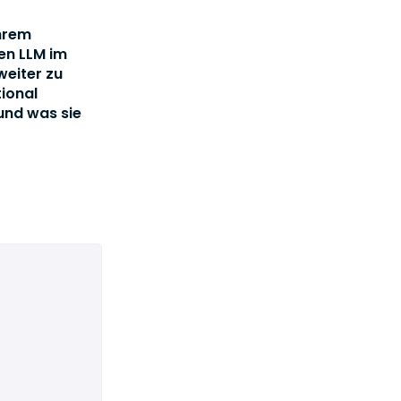
ihrem
en LLM im
weiter zu
tional
und was sie