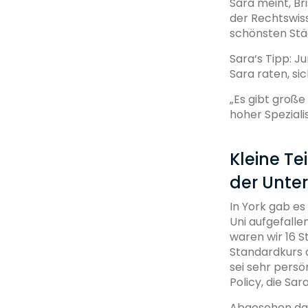
Sara meint, Br
der Rechtswiss
schönsten Stä
Sara‘s Tipp: 
Sara raten, si
„Es gibt groß
hoher Spezialis
Kleine T
der Unte
In York gab es 
Uni aufgefalle
waren wir 16 S
Standardkurs o
sei sehr persö
Policy, die Sa
Abgesehen dav