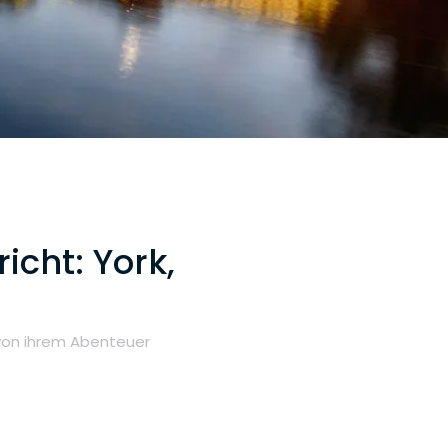
icht: York,
 von ihrem Abenteuer