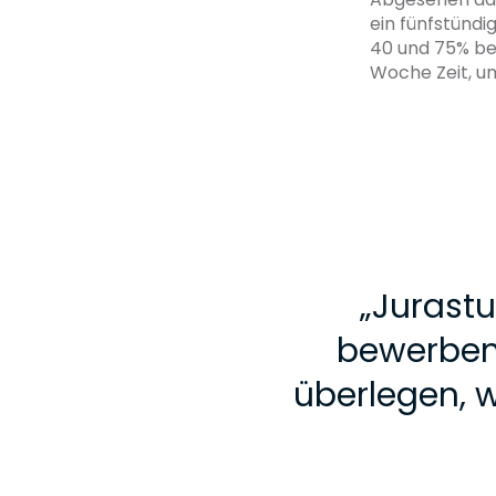
ein fünfstündi
40 und 75% be
Woche Zeit, um
„
Jurastu
bewerben 
überlegen, 