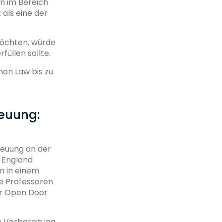
on im Bereich
als eine der
möchten, würde
füllen sollte.
on Law bis zu
reuung:
treuung an der
n England
n in einem
ie Professoren
er Open Door
n Vorbereitung