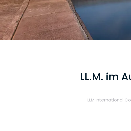
LL.M. im A
LLM International C