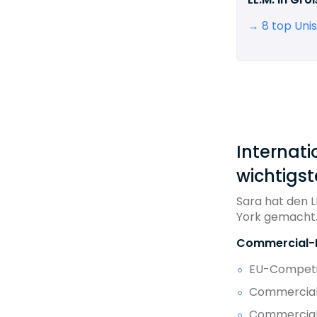
→ 8 top Unis
Internat
wichtigst
Sara hat den L
York gemacht. 
Commercial-P
EU-Competi
Commercial 
Commercial 