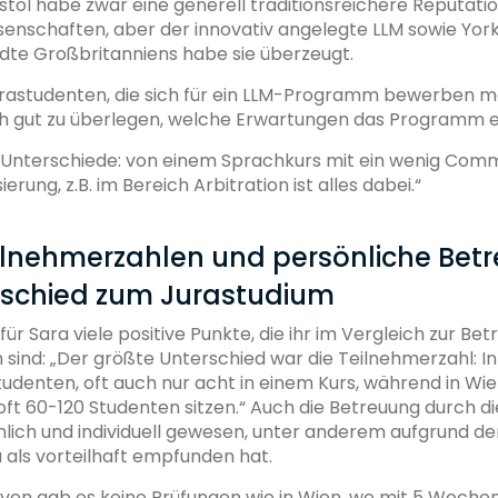
istol habe zwar eine generell traditionsreichere Reputati
enschaften, aber der innovativ angelegte LLM sowie York 
dte Großbritanniens habe sie überzeugt.
Jurastudenten, die sich für ein LLM-Programm bewerben 
ch gut zu überlegen, welche Erwartungen das Programm er
e Unterschiede: von einem Sprachkurs mit ein wenig Comm
ierung, z.B. im Bereich Arbitration ist alles dabei.“
eilnehmerzahlen und persönliche Bet
rschied zum Jurastudium
für Sara viele positive Punkte, die ihr im Vergleich zur Be
n sind: „Der größte Unterschied war die Teilnehmerzahl: I
tudenten, oft auch nur acht in einem Kurs, während in Wie
ft 60-120 Studenten sitzen.“ Auch die Betreuung durch d
nlich und individuell gewesen, unter anderem aufgrund d
ra als vorteilhaft empfunden hat.
on gab es keine Prüfungen wie in Wien, wo mit 5 Woche