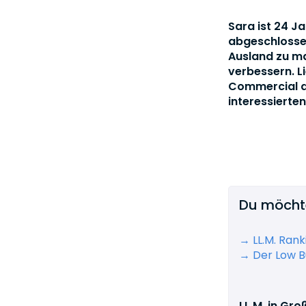
Sara ist 24 J
abgeschlossen
Ausland zu ma
verbessern. Li
Commercial a
interessierte
Du möchte
→ LL.M. Rank
→ Der Low B
LL.M. in Gro