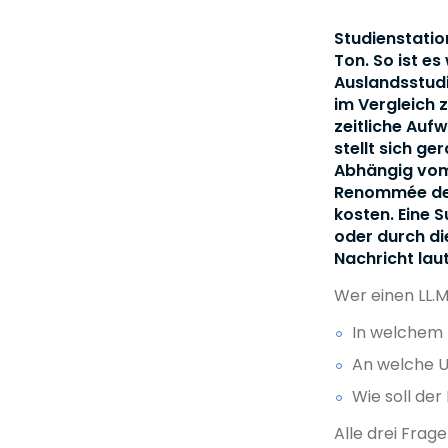
Studienstatio
Ton. So ist es
Auslandsstudi
im Vergleich 
zeitliche Aufw
stellt sich ge
Abhängig vom
Renommée der 
kosten. Eine 
oder durch di
Nachricht laut
Wer einen LL.M
In welchem L
An welche Un
Wie soll der 
Alle drei Frag