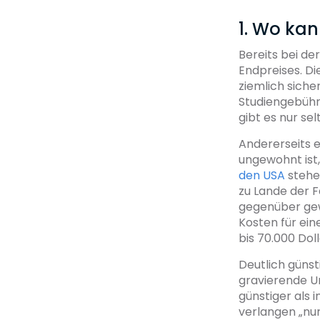
1. Wo kan
Bereits bei de
Endpreises. Die
ziemlich sicher
Studiengebühre
gibt es nur se
Andererseits e
ungewohnt ist
den USA
stehen
zu Lande der Fa
gegenüber gewä
Kosten für ein
bis 70.000 Doll
Deutlich günsti
gravierende U
günstiger als 
verlangen „nur