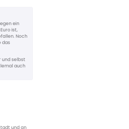
gegen ein
uro ist,
efallen. Noch
e das
r und selbst
llemal auch
 Stadt und an