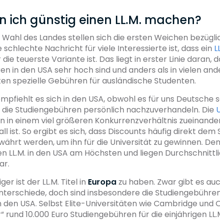
n ich günstig einen LL.M. machen?
r Wahl des Landes stellen sich die ersten Weichen bezügli
 schlechte Nachricht für viele Interessierte ist, dass ein
L
 die teuerste Variante ist. Das liegt in erster Linie daran, d
n in den USA sehr hoch sind und anders als in vielen an
lten spezielle Gebühren für ausländische Studenten.
mpfiehlt es sich in den USA, obwohl es für uns Deutsche 
, die Studiengebühren persönlich nachzuverhandeln. Die
U
 in einem viel größeren Konkurrenzverhältnis zueinander,
ll ist. So ergibt es sich, dass Discounts häufig direkt de
hrt werden, um ihn für die Universität zu gewinnen. Den
en LL.M. in den USA am Höchsten und liegen Durchschnittli
ar.
ger ist der LL.M. Titel in
Europa
zu haben. Zwar gibt es auc
nterschiede, doch sind insbesondere die Studiengebühren
in den USA. Selbst Elite-Universitäten wie Cambridge und 
“ rund 10.000 Euro Studiengebühren für die einjährigen LL.