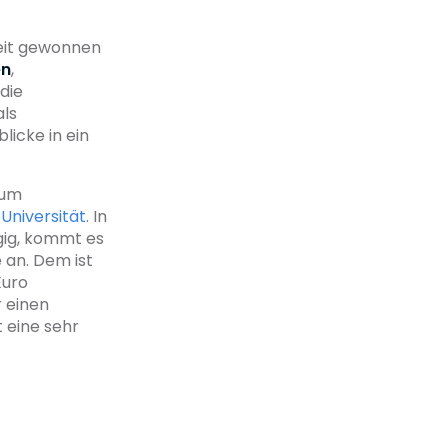
heit gewonnen
en
,
die
als
licke in ein
 um
Universität.
In
egig, kommt es
 an. Dem ist
Euro
 einen
 eine sehr