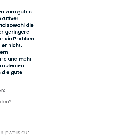
en zum guten
ekutiver
nd sowohl die
er geringere
ur ein Problem
 er nicht.
dem
Euro und mehr
 Problemen
 die gute
en:
rden?
h jeweils auf