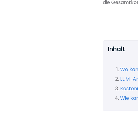
die Gesamtkost
Inhalt
Wo kann
LL.M.: 
Kosten
Wie kan