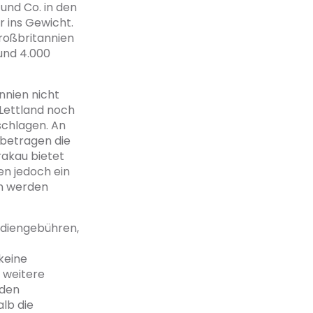
und Co. in den
r ins Gewicht.
Großbritannien
und 4.000
nnien nicht
 Lettland noch
schlagen. An
 betragen die
rakau bietet
n jedoch ein
n werden
tudiengebühren,
keine
 weitere
 den
alb die