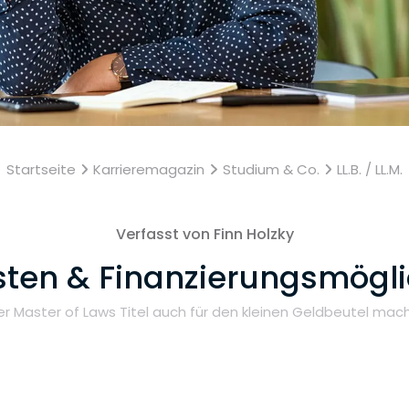
Startseite
Karrieremagazin
Studium & Co.
LL.B. / LL.M.
Verfasst von Finn Holzky
sten & Finanzierungsmögl
der Master of Laws Titel auch für den kleinen Geldbeutel mac