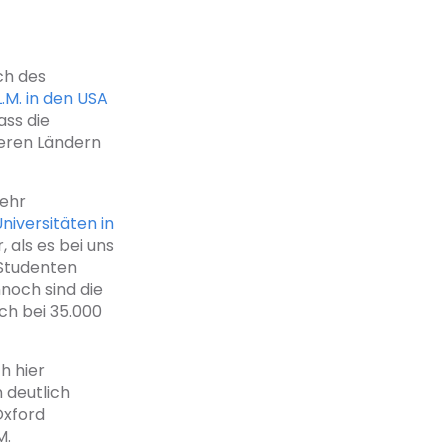
ch des
L.M. in den USA
ass die
deren Ländern
sehr
niversitäten in
 als es bei uns
m Studenten
noch sind die
ch bei 35.000
h hier
 deutlich
Oxford
M.