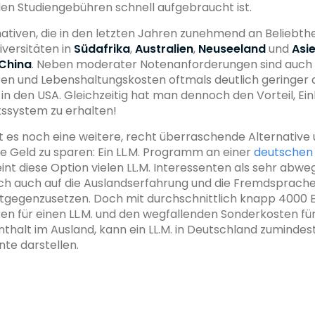
den Studiengebühren schnell aufgebraucht ist.
nativen, die in den letzten Jahren zunehmend an Beliebt
iversitäten in
Südafrika
,
Australien
,
Neuseeland
und
Asi
China
. Neben moderater Notenanforderungen sind auch 
en und Lebenshaltungskosten oftmals deutlich geringer 
 in den USA. Gleichzeitig hat man dennoch den Vorteil, Einb
ssystem zu erhalten!
bt es noch eine weitere, recht überraschende Alternative
e Geld zu sparen: Ein LL.M. Programm an einer
deutschen 
int diese Option vielen LL.M. Interessenten als sehr abw
ich auch auf die Auslandserfahrung und die Fremdsprache
tgegenzusetzen. Doch mit durchschnittlich knapp 4000 
n für einen LL.M. und den wegfallenden Sonderkosten für
thalt im Ausland, kann ein LL.M. in Deutschland zumindest
nte darstellen.