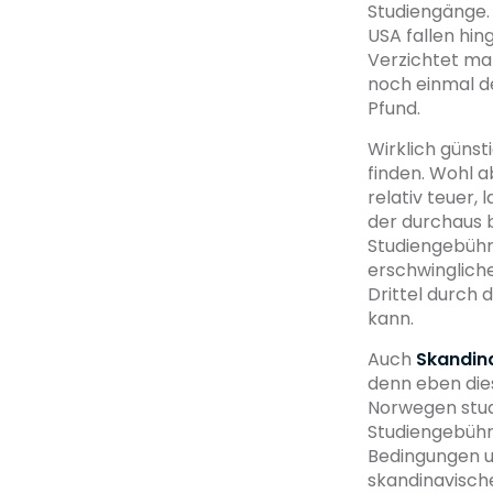
Studiengänge. 
USA fallen hin
Verzichtet man
noch einmal de
Pfund.
Wirklich günst
finden. Wohl a
relativ teuer,
der durchaus 
Studiengebühre
erschwinglich
Drittel durch
kann.
Auch
Skandin
denn eben die
Norwegen studi
Studiengebühr
Bedingungen u
skandinavische