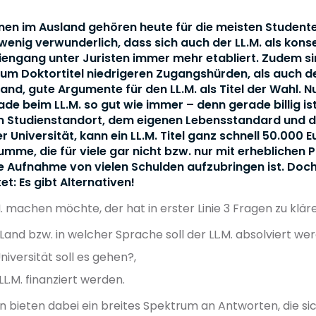
nen im Ausland gehören heute für die meisten Student
 wenig verwunderlich, dass sich auch der LL.M. als kons
engang unter Juristen immer mehr etabliert. Zudem si
zum Doktortitel niedrigeren Zugangshürden, als auch d
and, gute Argumente für den LL.M. als Titel der Wahl. N
rade beim LL.M. so gut wie immer – denn gerade billig ist
 Studienstandort, dem eigenen Lebensstandard und 
Universität, kann ein LL.M. Titel ganz schnell 50.000 
Summe, die für viele gar nicht bzw. nur mit erheblichen
e Aufnahme von vielen Schulden aufzubringen ist. Doch
et: Es gibt Alternativen!
. machen möchte, der hat in erster Linie 3 Fragen zu klär
and bzw. in welcher Sprache soll der LL.M. absolviert we
iversität soll es gehen?,
LL.M. finanziert werden.
en bieten dabei ein breites Spektrum an Antworten, die sic