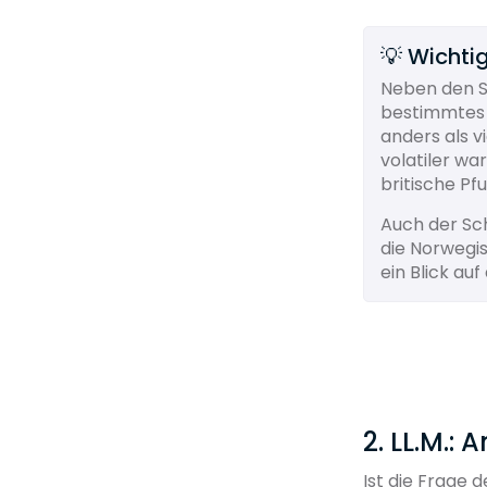
💡 Wichtig
Neben den S
bestimmtes L
anders als v
volatiler wa
britische Pfu
Auch der Sch
die Norwegi
ein Blick au
2. LL.M.:
Ist die Frage d