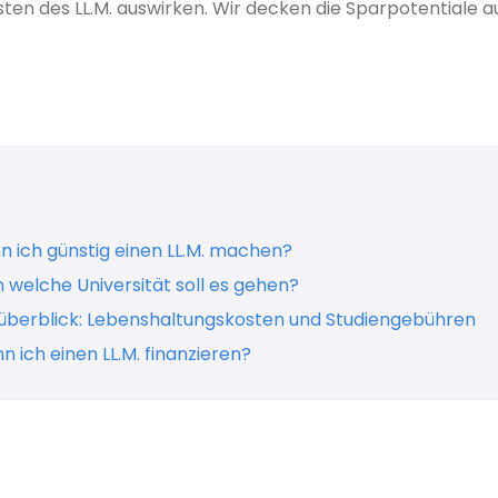
en des LL.M. auswirken. Wir decken die Sparpotentiale au
 ich günstig einen LL.M. machen?
An welche Universität soll es gehen?
überblick: Lebenshaltungskosten und Studiengebühren
n ich einen LL.M. finanzieren?