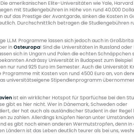
Die amerikanischen Elite-Universitäten wie Yale, Harvard 
gegen mit Studiengebühren in Höhe von rund 40.000 Dolla
 auf das Prestige der Avantgarde, sinken die Kosten in 
utlich. Durchschnittlich betragen die Studiengebühren r
ige LL.M. Programme lassen sich jedoch auch in Großbrita
ber in
Osteuropa
! Sind die Universitäten in Russland oder
 lassen sich in Ungarn und Polen die echten Schnäppchen 
bekannten Andrássy Universität in Budapest zum Beispiel
n nur rund 925 Euro im Semester. Auch die Universität K
e Programme mit Kosten von rund 4500 Euro an, von dene
 das universitätseigene Stipendienprogramm übernomme
avien
ist ein wirklicher Hotspot für Sparfüchse bei den S
se gibt es hier nicht. Wer in Dänemark, Schweden oder
ert, der hat auch als ausländischer Student in der Regel 
en zu zahlen. Allerdings knüpfen hieran unter Umständen
nd es gibt noch einen anderen Wermutstropfen, denn in
n Ländern ist das Leben deutlich teurer als bei uns, wesh