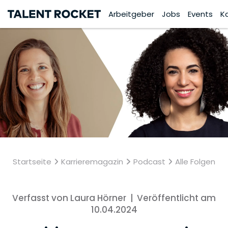
Arbeitgeber
Jobs
Events
K
Startseite
Karrieremagazin
Podcast
Alle Folgen
Verfasst von Laura Hörner
|
Veröffentlicht am
10.04.2024