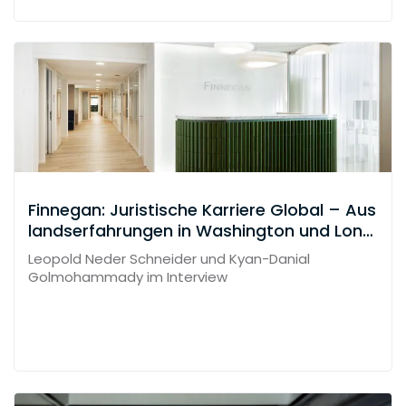
Finnegan: Juristische Karriere Global – Aus
landserfahrungen in Washington und Lond
on
Leopold Neder Schneider und Kyan-Danial
Golmohammady im Interview