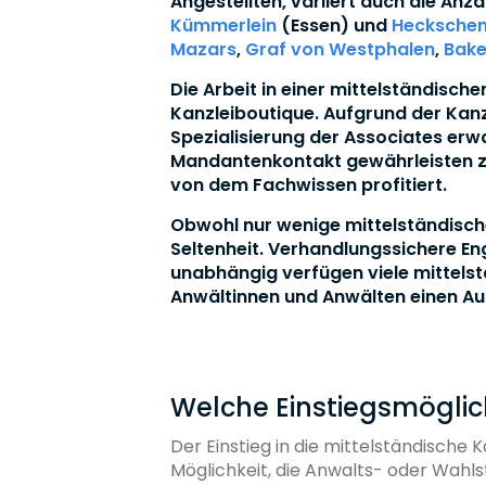
Angestellten, variiert auch die An
Kümmerlein
(Essen) und
Heckschen
Mazars
,
Graf von Westphalen
,
Baker
Die Arbeit in einer mittelständische
Kanzleiboutique. Aufgrund der Kanz
Spezialisierung der Associates erw
Mandantenkontakt gewährleisten zu
von dem Fachwissen profitiert.
Obwohl nur wenige mittelständische
Seltenheit. Verhandlungssichere En
unabhängig verfügen viele mittelst
Anwältinnen und Anwälten einen Aus
Welche Einstiegsmöglich
Der Einstieg in die mittelständische 
Möglichkeit, die Anwalts- oder Wahls