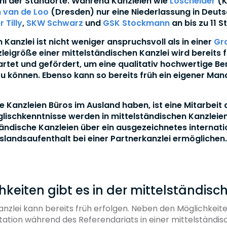
zahl der Standorte. Während Kanzleien wie
Loschelder
(K
 van de Loo
(Dresden) nur eine Niederlassung in Deuts
 Tilly
,
SKW Schwarz
und
GSK Stockmann
an bis zu 11 
n Kanzlei ist nicht weniger anspruchsvoll als in einer
Gr
leigröße einer mittelständischen Kanzlei wird bereits 
artet und gefördert, um eine qualitativ hochwertige Be
 können. Ebenso kann so bereits früh ein eigener Ma
 Kanzleien Büros im Ausland haben, ist eine Mitarbeit
glischkenntnisse werden in mittelständischen Kanzlei
ändische Kanzleien über ein ausgezeichnetes internat
landsaufenthalt bei einer Partnerkanzlei ermöglichen
keiten gibt es in der mittelständisc
Kanzlei kann bereits früh erfolgen. Neben den Möglichkeite
tation während des Referendariats in einer mittelständis