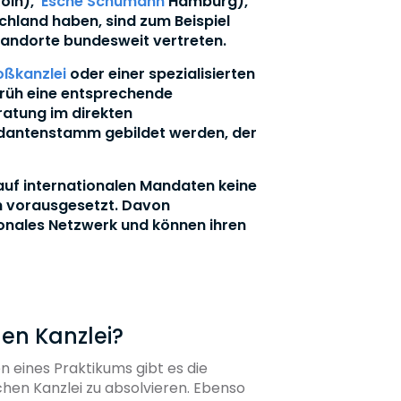
öln),
Esche Schümann
Hamburg),
chland haben, sind zum Beispiel
Standorte bundesweit vertreten.
oßkanzlei
oder einer spezialisierten
früh eine entsprechende
ratung im direkten
ndantenstamm gebildet werden, der
 auf internationalen Mandaten keine
en vorausgesetzt. Davon
ionales Netzwerk und können ihren
.
hen Kanzlei?
n eines Praktikums gibt es die
chen Kanzlei zu absolvieren. Ebenso