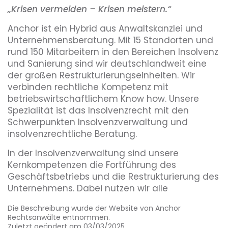
„
Krisen vermeiden – Krisen meistern.“
Anchor ist ein Hybrid aus Anwaltskanzlei und
Unternehmensberatung. Mit 15 Standorten und
rund 150 Mitarbeitern in den Bereichen Insolvenz
und Sanierung sind wir deutschlandweit eine
der großen Restrukturierungseinheiten. Wir
verbinden rechtliche Kompetenz mit
betriebswirtschaftlichem Know how. Unsere
Spezialität ist das Insolvenzrecht mit den
Schwerpunkten Insolvenzverwaltung und
insolvenzrechtliche Beratung.
In der Insolvenzverwaltung sind unsere
Kernkompetenzen die Fortführung des
Geschäftsbetriebs und die Restrukturierung des
Unternehmens. Dabei nutzen wir alle
Instrumentarien der Insolvenzordnung
Die Beschreibung wurde der Website von Anchor
(Insolvenzplan, Eigenverwaltung, Schutzschirm).
Rechtsanwälte entnommen.
Zuletzt geändert am 03/03/2025