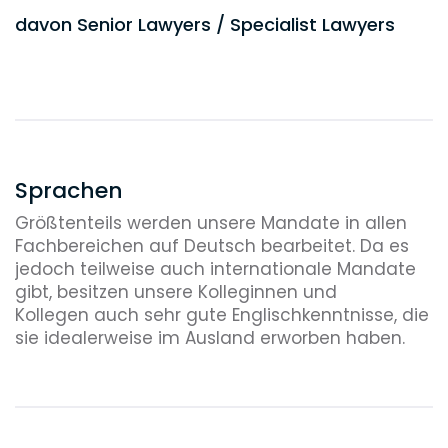
davon Senior Lawyers / Specialist Lawyers
3
davon Supervisor
9
Sprachen
Größtenteils werden unsere Mandate in allen
davon Team Manager / Department Manager
Fachbereichen auf Deutsch bearbeitet. Da es
jedoch teilweise auch internationale Mandate
5
gibt, besitzen unsere Kolleginnen und
Kollegen auch sehr gute Englischkenntnisse, die
davon Partner:innen
sie idealerweise im Ausland erworben haben.