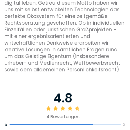
digital leben. Getreu diesem Motto haben wir
uns mit selbst entwickelten Technologien das
perfekte Ökosystem für eine zeitgemäße
Rechtsberatung geschaffen. Ob in individuellen
Einzelfällen oder juristischen Großprojekten -
mit einer ergebnisorientierten und
wirtschaftlichen Denkweise erarbeiten wir
kreative Lösungen in sämtlichen Fragen rund
um das Geistige Eigentum (insbesondere
Urheber- und Medienrecht, Wettbewerbsrecht
sowie dem allgemeinen Persönlichkeitsrecht)
sowie generell im Bereich des allgemeinen
Prozessrechts (insbesondere im Bereich
Automotive).
4.8
Moderne Rechtsberatung erfordert mehr als nur
juristische Exzellenz. Den komplexen
Anforderungen begegnen wir mit Sachverstand
4
Bewertungen
– breit gefächertem Sachverstand. Motor
5
3
dieser Entwicklung ist die Verflechtung