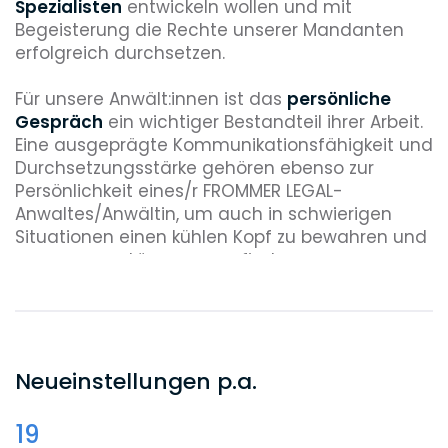
Spezialisten
entwickeln wollen und mit
Begeisterung die Rechte unserer Mandanten
erfolgreich durchsetzen.
Für unsere Anwält:innen ist das
persönliche
Gespräch
ein wichtiger Bestandteil ihrer Arbeit.
Eine ausgeprägte Kommunikationsfähigkeit und
Durchsetzungsstärke gehören ebenso zur
Persönlichkeit eines/r FROMMER LEGAL-
Anwaltes/Anwältin, um auch in schwierigen
Situationen einen kühlen Kopf zu bewahren und
passgenaue Lösungen zu finden.
Zudem legen wir großen Wert auf
Kreativität
und wirtschaftliches Denken.
Entdecken Sie bei
uns neue Herangehensweisen im juristischen
Bereich, denn Qualitätsbewusstsein und
Neueinstellungen p.a.
Effizienz müssen sich nicht ausschließen.
19