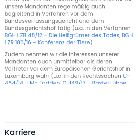
unsere Mandanten regelmäßig auch
begleitend in Verfahren vor dem
Bundesverfassungsgericht und dem
Bundesgerichtshof tätig (u.a. in den Verfahren
BGH I ZB 48/12 – Die Heiligtümer des Todes
,
BGH
I ZR 186/16 – Konferenz der Tiere
).
Zudem nehmen wir die Interessen unserer
Mandanten auch unmittelbar als deren
Vertreter vor dem Europäischen Gerichtshof in
Luxemburg wahr (u.a. in den Rechtssachen
C-
484/14 – Mc Fadden
,
C-149/17 – Bastei Lübbe
,
C-264/19 – Constantin/YouTube
,
C-597/19 –
Mircom
). Die Fortentwicklung der
höchstrichterlichen nationalen und
europäischen Rechtsprechung sehen wir dabei
als einen Kern unserer Tätigkeit. Regelmäßig
unterstützen wir insofern auch Berufskollegen
Karriere
und Verbände mit unserer Expertise.