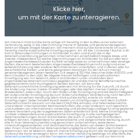
Klicke hier,
um mit der Karte zu interagieren.
Mit meinem Klick auf die Karte willige ich freiwillig in den Aufbau einer externen
Verbindung, sowie in die Übermittlung meine IP-Adresse und personenbezogenen
Daten an Google (Google Maps) ein. Mit meinem Klick auf die Karte erteile ich auch
freiwillig meine ausdrückliche Einwilligung gem. Art. 49 Abs. 1 Unterabs. 1 Buchst. a DS-
GVO in Datenübermittlungen in Drittländer zu den und durch die in der
Datenschutzerklärung genannten Unternehmen, einschließlich Google Maps, und
Zwecke, insbesondere für solche Übermittlungen an Drittländer für die ein oder kein
Angemessenheitsbeschluss der EU/EWR vorliegt sowie an Unternehmen oder sonstige
Stellen, die einem bestehenden Angemessenheitsbeschluss nicht aufgrund einer
Selbstzertifizierung oder anderer Beitrittskriterien unterfallen, und in denen oder für
die erhebliche Risiken und keine geeigneten Garantien für den Schutz meiner
personenbezogenen Daten bestehen (z.B. wegen § 702 FISA, Executive Order EO12333 und
dem CloudAct in den USA). Bei Abgabe meiner freiwilligen und ausdrücklichen
Einwilligung war mir bekannt, dass in Drittländern unter Umständen kein
angemessenes Datenschutzniveau gegeben ist und das meine Betroffenenrechte
gegebenenfalls nicht durchgesetzt werden können. Ich kann die
datenschutzrechtliche Einwilligung jederzeit mit Wirkung für die Zukunft, z.B. durch
die Änderung meiner Cookie-Einstellungen oder das Löschen meiner Cookies und
Browserdaten, widerrufen. Durch den Widerruf der Einwilligung wird die Rechtmäßigkeit
der aufgrund der Einwilligung bis zum Widerruf erfolgten Verarbeitung nicht berührt.
Mit einer einzelnen Handlung (dem Klick auf die Karte), erteile ich mehrere
Einwilligungen. Dabei handelt es sich sowohl um Einwilligungen nach dem EU/EWR-
Datenschutzrecht als auch um die des CCPA/CPRA, ePrivacy und Telemedienrechts,
und anderer internationaler Rechtsvorschriften, die unter anderem zum Speichern
und Auslesen von Informationen notwendig und als Rechtsgrundlage für eine geplante
weitere Verarbeitung der ausgelesenen Daten erforderlich sind. Meine Einwilligung
umfasst insbesondere eine ausdrückliche Einwilligung in alle nachgelagerten
Datenverarbeitungen durch Drittanbieter, die auch in unsicheren Drittländern
erfolgen können, insbesondere für personalisierte und zielgerichtete Werbung, durch
alle in ihrer Datenschutzerklärung genannten Unternehmen, sowie deren
Unterauftragsverarbeiter und Verantwortliche, die Daten von diesen Drittanbietern
oder ihnen innerhalb einer Datenverarbeitungskette erhalten oder übermittelt
bekommen. Mir ist bekannt, dass ich meine Einwilligung durch die Verweigerung eines
Klicks auf die Karte verweigern kann. Mit meiner Handlung bestätige ich ebenfalls, die
Datenschutzerklärung
und das
Transparenzdokument
gelesen und zur Kenntnis