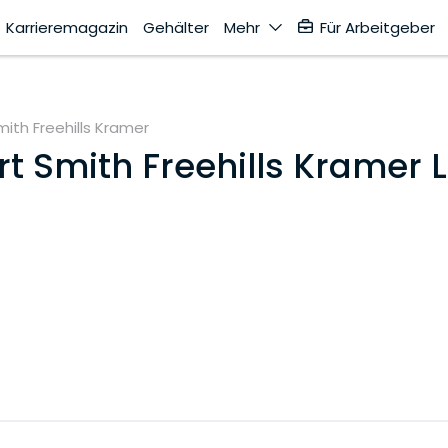
Karrieremagazin
Gehälter
Mehr
Für Arbeitgeber
ith Freehills Kramer
t Smith Freehills Kramer 