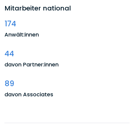
Mitarbeiter national
174
Anwält:innen
44
davon Partner:innen
89
davon Associates
41
davon Weitere