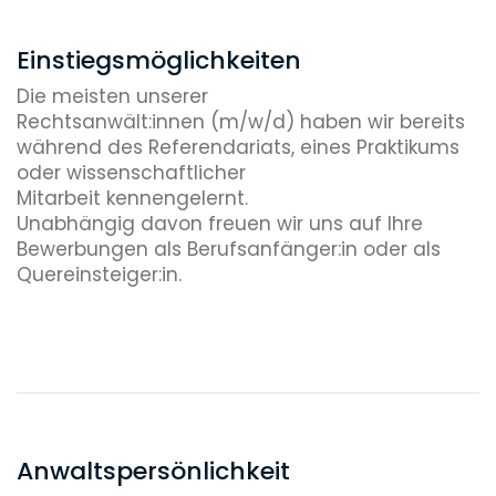
18:30 Uhr
Einstiegsmöglichkeiten
Zur Erledigung eiliger Bitten von
Mandanten (z.B. eine
Die meisten unserer
Zusammenfassung des aktuellen
Rechtsanwält:innen (m/w/d) haben wir bereits
Verfahrensstands als Vorlage für eine
während des Referendariats, eines Praktikums
Sitzung des Vorstands o.ä.) komme ich
oder wissenschaftlicher
häufig erst gegen Abend, wenn das
Mitarbeit kennengelernt.
eigentliche Tagesprogramm erledigt ist.
Unabhängig davon freuen wir uns auf Ihre
Bewerbungen als Berufsanfänger:in oder als
19:30 Uhr
Quereinsteiger:in.
Etwa gegen 19:30 Uhr verlasse ich an
einem „normalen“ Tag das Büro, häufig
mit Unterlagen für eine am nächsten
Morgen anstehende Dienstreise und
einen etwas anderen Tag als den
heutigen „im Gepäck“.
Anwaltspersönlichkeit