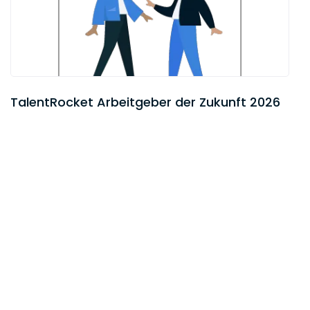
häufig mit To dos für mich oder den
Mandanten endet. Damit der
vereinbarte oder durch Fristen
vorgegebene Zeitplan eingehalten wird,
bitte ich das Sekretariat, Wiedervorlage-
oder Erledigungsfristen zu notieren.
TalentRocket Arbeitgeber der Zukunft 2026
12:30 Uhr
Ich prüfe, ob in der Zwischenzeit E-Mails
oder Anrufe eingegangen sind, die
dringend beantwortet werden müssen
oder auf die ich zumindest kurz
reagieren muss.
13:00 Uhr
Mittagspause! Meistens treffen sich ein
paar Kolleginnen und Kollegen zu einer
gemeinsamen Mittagspause in einem
der umliegenden Bistros oder