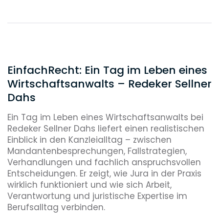
Sandwich-Shops.
13:45 Uhr
Zurück am Schreibtisch werfe ich, wenn
möglich, einen Blick auf die jeden Tag
EinfachRecht: Ein Tag im Leben eines
um die Mittagszeit veröffentlichten
Pressemitteilungen der Europäischen
Wirtschaftsanwalts – Redeker Sellner
Kommission und des EuGH sowie ggf.
Dahs
auf sonstige Newsletter.
Ein Tag im Leben eines Wirtschaftsanwalts bei
14:00 Uhr
Redeker Sellner Dahs liefert einen realistischen
Einblick in den Kanzleialltag – zwischen
Arbeit an einer Stellungnahme, für die
Mandantenbesprechungen, Fallstrategien,
umfangreiche Unterlagen der
Verhandlungen und fachlich anspruchsvollen
Mandanten auszuwerten sind – eine
Entscheidungen. Er zeigt, wie Jura in der Praxis
meiner Lieblingsbeschäftigungen, da
wirklich funktioniert und wie sich Arbeit,
man viel über die jeweilige Branche lernt.
Verantwortung und juristische Expertise im
Im Anschluss: Übersendung eines
Berufsalltag verbinden.
Katalogs mit Rückfragen an den