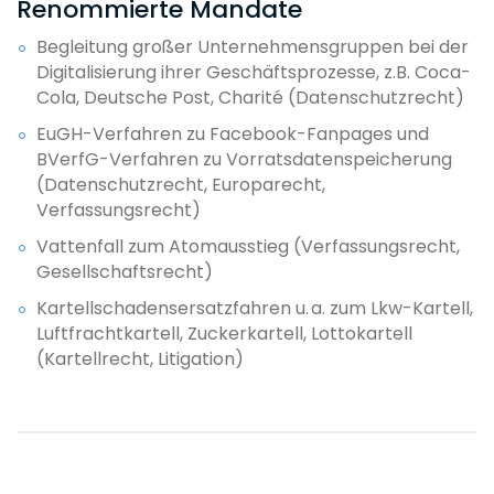
Renommierte Mandate
Begleitung großer Unternehmensgruppen bei der
Digitalisierung ihrer Geschäftsprozesse, z.B. Coca-
Cola, Deutsche Post, Charité (Datenschutzrecht)
EuGH-Verfahren zu Facebook-Fanpages und
BVerfG-Verfahren zu Vorratsdatenspeicherung
(Datenschutzrecht, Europarecht,
Verfassungsrecht)
Vattenfall zum Atomausstieg (Verfassungsrecht,
Gesellschaftsrecht)
Kartellschadensersatzfahren u. a. zum Lkw-​Kartell,
Luftfrachtkartell, Zuckerkartell, Lottokartell
(Kartellrecht, Litigation)
EUGAL Gasleitungsprojekt, Europas größtes Gas-
Infrastrukturprojekt mit einem
Investitionsvolumen von 3 Mrd. Euro (Umwelt- und
Planungsrecht, Leitungs- und Anlagenrecht)