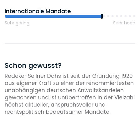
Bundespräsident, Bischofskonferenz,
Internationale Mandate
Bundesligaprofis, Papst u.a. (Medienrecht)
Dieselverfahren, Flutkatastrophe, internationale
Sehr gering
Sehr hoch
Korruptionsverfahren, Schadensgroßereignisse
(Wirtschaftsstrafrecht)
Schon gewusst?
Redeker Sellner Dahs ist seit der Gründung 1929
aus eigener Kraft zu einer der renommiertesten
unabhängigen deutschen Anwaltskanzleien
gewachsen und ist unübertroffen in der Vielzahl
höchst aktueller, anspruchsvoller und
rechtspolitisch bedeutsamer Mandate.