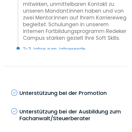
mitwirken, unmittelbaren Kontakt zu
unseren Mandant:innen haben und von
zwei Mentor:innen auf Ihrem Karriereweg
begleitet. Schulungen in unserem
internen Fortbildungsprogramm Redeker
Campus stärken gezielt Ihre Soft Skills.
2-3 Jahre zum Jahresende
Senior Associate
Nach 2-3 Jahren steigen Sie zum Senior
Associate auf. Sie werden sich
zunehmend als eigenständige:r
Rechtsanwält:in (m/w/d) profilieren und
Unterstützung bei der Promotion
entwickeln können.
3 Jahre zum Jahresende
Unterstützung bei der Ausbildung zum
Counsel
Fachanwalt/Steuerberater
Als Counsel führen Sie Mandate
eigenständig und mit hoher fachlicher