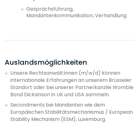
ausgeschlossen.
Gesprächsführung,
Mandantenkommunikation, Verhandlung
-
Go to Lead
Partner:in
Aquise
Sie sind Partner:in, haben ein eigenes
Dezernat aufgebaut, bilden junge
Female Laywer Program
Rechtsanwälte (m/w/d) aus und
Counsel: Entrepreneurship
gestalten die Geschicke und die Zukunft
Auslandsmöglichkeiten
der Sozietät erfolgreich mit.
Business Case Präsentation
Unsere Rechtsanwält:innen (m/w/d) können
Akquise
internationale Erfahrungen an unserem Brüsseler
Leadership
Standort oder bei unserer Partnerkanzlei Womble
Bond Dicksinson in UK und USA sammeln.
Female Coaching
Secondments bei Mandanten wie dem
Europäischen Stabilitätsmechanismus / European
Fachanwaltslehrgänge
Stability Mechanism (ESM), Luxemburg.
Externe Fortbildungen