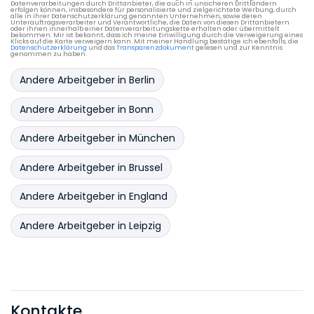
Datenverarbeitungen durch Drittanbieter, die auch in unsicheren Drittländern
erfolgen können, insbesondere für personalisierte und zielgerichtete Werbung, durch
Presse- und Verlagsrecht
Privatisierungsrecht
alle in ihrer Datenschutzerklärung genannten Unternehmen, sowie deren
Unterauftragsverarbeiter und Verantwortliche, die Daten von diesen Drittanbietern
oder ihnen innerhalb einer Datenverarbeitungskette erhalten oder übermittelt
bekommen. Mir ist bekannt, dass ich meine Einwilligung durch die Verweigerung eines
Produkthaftungsrecht
Regulierungsrecht
Klicks auf die Karte verweigern kann. Mit meiner Handlung bestätige ich ebenfalls, die
Datenschutzerklärung
und das
Transparenzdokument
gelesen und zur Kenntnis
genommen zu haben.
Seerecht
Sozialrecht
Sportrecht
Andere Arbeitgeber in Berlin
Steuerrecht
Steuerstrafrecht
Strafrecht
Andere Arbeitgeber in Bonn
Subventionsrecht
Telekommunikationsrecht
Andere Arbeitgeber in München
Transport- und Speditionsrecht
Umweltrecht
Andere Arbeitgeber in Brussel
Urheber- und Medienrecht
Vergaberecht
Andere Arbeitgeber in England
Verkehrsrecht
Versicherungsrecht
Andere Arbeitgeber in Leipzig
Vertragsrecht
Vertriebsrecht
Verwaltungsrecht
Völkerrecht
Wirtschaftsstrafrecht
Zivilprozessrecht
Kontakte