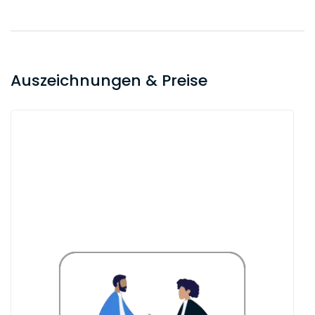
Vorbereitung einer Telefonkonferenz auf
Grundlage eines Gutachtenentwurfs,
den ich den Mandanten vorher
zugesendet habe. Vor dem Telefonat
Auszeichnungen & Preise
lese ich mir den Entwurf nocheinmal
durch, strukturiere die Telko und notiere
offene Fragen meinerseits.
10:30 Uhr
Start Telefonkonferenz – Es geht um EU-
Beihilfenrecht, d.h. an der Telko nehmen
auch Mitarbeiter der EU-Kommission und
der Beihilfenreferate der Ministerien teil.
Ich muss die Kommission von der
Zulässigkeit einer staatl.
Fördermaßnahme überzeugen.
12:00 Uhr
Diktat des Gesprächsprotokolls, das