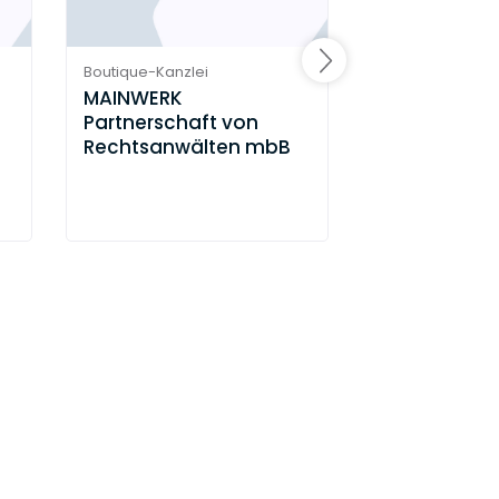
Boutique-Kanzlei
Boutique-Kanzle
MAINWERK
Nittel & Min
Partnerschaft von
Rechtsanwä
Rechtsanwälten mbB