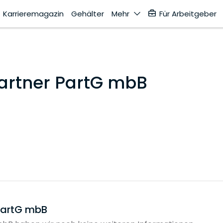
Karrieremagazin
Gehälter
Mehr
Für Arbeitgeber
artner PartG mbB
PartG mbB