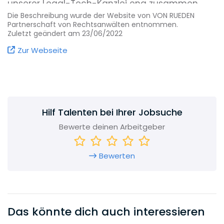
unserer Legal-Tech-Kanzlei eng zusammen.
Durch die Synergie erfahrener Juristen mit
Die Beschreibung wurde der Website von VON RUEDEN
Partnerschaft von Rechtsanwälten entnommen.
innovativen Entwicklern sind unsere Mandanten
Zuletzt geändert am 23/06/2022
immer einen Schritt voraus.
Zur Webseite
Hilf Talenten bei Ihrer Jobsuche
Bewerte deinen Arbeitgeber
Bewerten
Das könnte dich auch interessieren