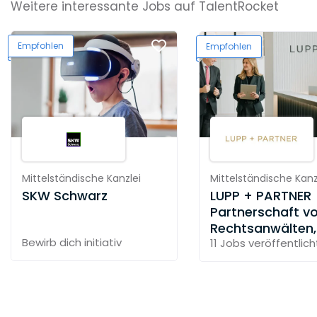
Weitere interessante Jobs auf TalentRocket
Empfohlen
Empfohlen
Mittelständische Kanzlei
Mittelständische Kanz
SKW Schwarz
LUPP + PARTNER
Partnerschaft v
Rechtsanwälten,
Bewirb dich initiativ
Steuerberater u
11 Jobs
veröffentlich
Solicitor mbB