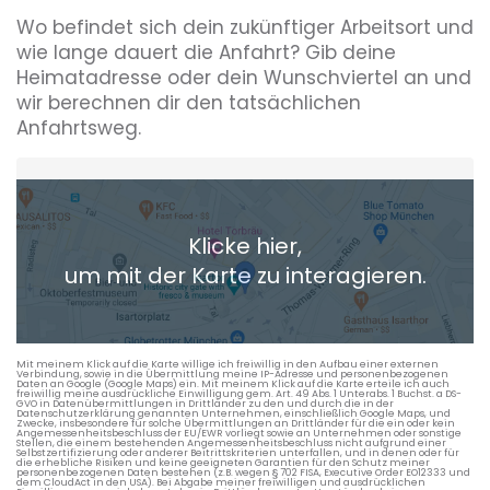
Wo befindet sich dein zukünftiger Arbeitsort und
wie lange dauert die Anfahrt? Gib deine
Heimatadresse oder dein Wunschviertel an und
wir berechnen dir den tatsächlichen
Anfahrtsweg.
Heimatadresse oder Wunschort
Klicke hier,
+ Aktuellen Standort hinzufügen
um mit der Karte zu interagieren.
Die berechneten Anreisezeiten basieren auf den
Verkehrsdaten eines typischen Dienstag morgens um 8:30.
Mit meinem Klick auf die Karte willige ich freiwillig in den Aufbau einer externen
Verbindung, sowie in die Übermittlung meine IP-Adresse und personenbezogenen
Daten an Google (Google Maps) ein. Mit meinem Klick auf die Karte erteile ich auch
freiwillig meine ausdrückliche Einwilligung gem. Art. 49 Abs. 1 Unterabs. 1 Buchst. a DS-
GVO in Datenübermittlungen in Drittländer zu den und durch die in der
Datenschutzerklärung genannten Unternehmen, einschließlich Google Maps, und
Zwecke, insbesondere für solche Übermittlungen an Drittländer für die ein oder kein
Angemessenheitsbeschluss der EU/EWR vorliegt sowie an Unternehmen oder sonstige
Stellen, die einem bestehenden Angemessenheitsbeschluss nicht aufgrund einer
Selbstzertifizierung oder anderer Beitrittskriterien unterfallen, und in denen oder für
die erhebliche Risiken und keine geeigneten Garantien für den Schutz meiner
personenbezogenen Daten bestehen (z.B. wegen § 702 FISA, Executive Order EO12333 und
dem CloudAct in den USA). Bei Abgabe meiner freiwilligen und ausdrücklichen