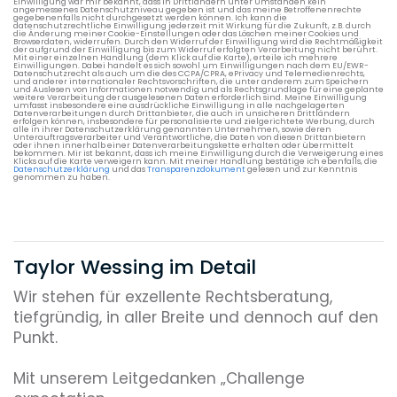
Einwilligung war mir bekannt, dass in Drittländern unter Umständen kein
angemessenes Datenschutzniveau gegeben ist und das meine Betroffenenrechte
gegebenenfalls nicht durchgesetzt werden können. Ich kann die
datenschutzrechtliche Einwilligung jederzeit mit Wirkung für die Zukunft, z.B. durch
die Änderung meiner Cookie-Einstellungen oder das Löschen meiner Cookies und
Browserdaten, widerrufen. Durch den Widerruf der Einwilligung wird die Rechtmäßigkeit
der aufgrund der Einwilligung bis zum Widerruf erfolgten Verarbeitung nicht berührt.
Mit einer einzelnen Handlung (dem Klick auf die Karte), erteile ich mehrere
Einwilligungen. Dabei handelt es sich sowohl um Einwilligungen nach dem EU/EWR-
Datenschutzrecht als auch um die des CCPA/CPRA, ePrivacy und Telemedienrechts,
und anderer internationaler Rechtsvorschriften, die unter anderem zum Speichern
und Auslesen von Informationen notwendig und als Rechtsgrundlage für eine geplante
weitere Verarbeitung der ausgelesenen Daten erforderlich sind. Meine Einwilligung
umfasst insbesondere eine ausdrückliche Einwilligung in alle nachgelagerten
Datenverarbeitungen durch Drittanbieter, die auch in unsicheren Drittländern
erfolgen können, insbesondere für personalisierte und zielgerichtete Werbung, durch
alle in ihrer Datenschutzerklärung genannten Unternehmen, sowie deren
Unterauftragsverarbeiter und Verantwortliche, die Daten von diesen Drittanbietern
oder ihnen innerhalb einer Datenverarbeitungskette erhalten oder übermittelt
bekommen. Mir ist bekannt, dass ich meine Einwilligung durch die Verweigerung eines
Klicks auf die Karte verweigern kann. Mit meiner Handlung bestätige ich ebenfalls, die
Datenschutzerklärung
und das
Transparenzdokument
gelesen und zur Kenntnis
genommen zu haben.
Taylor Wessing im Detail
Wir stehen für exzellente Rechtsberatung,
tiefgründig, in aller Breite und dennoch auf den
Punkt.
Mit unserem Leitgedanken „Challenge