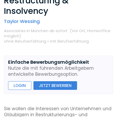
Restructuring &
Insolvency
Taylor Wessing
Associates
in München
ab sofort
(Vor Ort,
Homeoffice
möglich
)
ohne Berufserfahrung •
mit Berufserfahrung
Einfache Bewerbungsmöglichkeit
Nutze die mit führenden Arbeitgebern
entwickelte Bewerbungsoption.
LOGIN
JETZT BEWERBEN
Sie wollen die Interessen von Unternehmen und
Gläubigern in Restrukturierungs- und