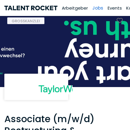
Arbeitgeber
Jobs
Events
K
GROSSKANZLEI
Associate (m/w/d)