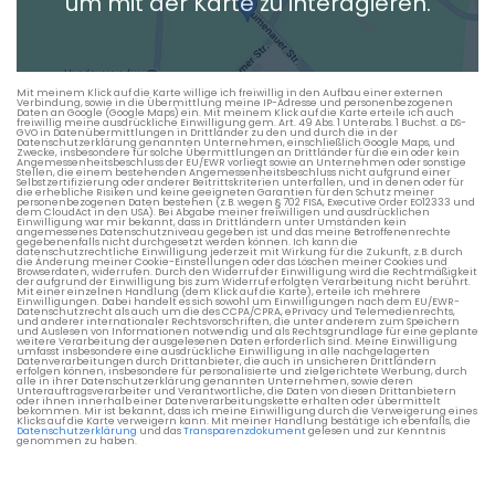
um mit der Karte zu interagieren.
Die berechneten Anreisezeiten basieren auf den
Verkehrsdaten eines typischen Dienstag morgens um 8:30.
Mit meinem Klick auf die Karte willige ich freiwillig in den Aufbau einer externen
Verbindung, sowie in die Übermittlung meine IP-Adresse und personenbezogenen
Daten an Google (Google Maps) ein. Mit meinem Klick auf die Karte erteile ich auch
freiwillig meine ausdrückliche Einwilligung gem. Art. 49 Abs. 1 Unterabs. 1 Buchst. a DS-
GVO in Datenübermittlungen in Drittländer zu den und durch die in der
Datenschutzerklärung genannten Unternehmen, einschließlich Google Maps, und
Zwecke, insbesondere für solche Übermittlungen an Drittländer für die ein oder kein
Angemessenheitsbeschluss der EU/EWR vorliegt sowie an Unternehmen oder sonstige
Stellen, die einem bestehenden Angemessenheitsbeschluss nicht aufgrund einer
Selbstzertifizierung oder anderer Beitrittskriterien unterfallen, und in denen oder für
die erhebliche Risiken und keine geeigneten Garantien für den Schutz meiner
personenbezogenen Daten bestehen (z.B. wegen § 702 FISA, Executive Order EO12333 und
dem CloudAct in den USA). Bei Abgabe meiner freiwilligen und ausdrücklichen
Einwilligung war mir bekannt, dass in Drittländern unter Umständen kein
angemessenes Datenschutzniveau gegeben ist und das meine Betroffenenrechte
gegebenenfalls nicht durchgesetzt werden können. Ich kann die
datenschutzrechtliche Einwilligung jederzeit mit Wirkung für die Zukunft, z.B. durch
die Änderung meiner Cookie-Einstellungen oder das Löschen meiner Cookies und
Browserdaten, widerrufen. Durch den Widerruf der Einwilligung wird die Rechtmäßigkeit
der aufgrund der Einwilligung bis zum Widerruf erfolgten Verarbeitung nicht berührt.
Mit einer einzelnen Handlung (dem Klick auf die Karte), erteile ich mehrere
Einwilligungen. Dabei handelt es sich sowohl um Einwilligungen nach dem EU/EWR-
Datenschutzrecht als auch um die des CCPA/CPRA, ePrivacy und Telemedienrechts,
und anderer internationaler Rechtsvorschriften, die unter anderem zum Speichern
und Auslesen von Informationen notwendig und als Rechtsgrundlage für eine geplante
weitere Verarbeitung der ausgelesenen Daten erforderlich sind. Meine Einwilligung
umfasst insbesondere eine ausdrückliche Einwilligung in alle nachgelagerten
Datenverarbeitungen durch Drittanbieter, die auch in unsicheren Drittländern
erfolgen können, insbesondere für personalisierte und zielgerichtete Werbung, durch
alle in ihrer Datenschutzerklärung genannten Unternehmen, sowie deren
Unterauftragsverarbeiter und Verantwortliche, die Daten von diesen Drittanbietern
oder ihnen innerhalb einer Datenverarbeitungskette erhalten oder übermittelt
bekommen. Mir ist bekannt, dass ich meine Einwilligung durch die Verweigerung eines
Klicks auf die Karte verweigern kann. Mit meiner Handlung bestätige ich ebenfalls, die
Datenschutzerklärung
und das
Transparenzdokument
gelesen und zur Kenntnis
genommen zu haben.