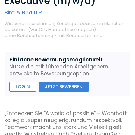
Executive (m/w/d)
Bird & Bird LLP
Wirtschaftsjurist:innen,
Sonstige Jobarten
in München
ab sofort
(Vor Ort,
Homeoffice möglich
)
ohne Berufserfahrung •
mit Berufserfahrung
Einfache Bewerbungsmöglichkeit
Nutze die mit führenden Arbeitgebern
entwickelte Bewerbungsoption.
LOGIN
JETZT BEWERBEN
„Entdecken Sie "A world of possible" – Wahrhaft
kollegial, super neugierig, rundum respektvoll.
Teamwork macht uns stark und Vielseitigkeit
kreativ. Wir streben nach Exzellenz, begrüßen