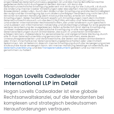
angemessenes Datenschutzniveau gegeben ist und das meine Betroffenenrechte
gegebenenfalls nicht durchgesetzt werden können. Ich kann die
datenschutzrechtliche Einwilligung jederzeit mit Wirkung für die Zukunft, z.B. durch
die Änderung meiner Cookie-Einstellungen oder das Löschen meiner Cookies und
Browserdaten, widerrufen. Durch den Widerruf der Einwilligung wird die Rechtmäßigkeit
der aufgrund der Einwilligung bis zum Widerruf erfolgten Verarbeitung nicht berührt.
Mit einer einzelnen Handlung (dem Klick auf die Karte), erteile ich mehrere
Einwilligungen. Dabei handelt es sich sowohl um Einwilligungen nach dem EU/EWR-
Datenschutzrecht als auch um die des CCPA/CPRA, ePrivacy und Telemedienrechts,
und anderer internationaler Rechtsvorschriften, die unter anderem zum Speichern
und Auslesen von Informationen notwendig und als Rechtsgrundlage für eine geplante
weitere Verarbeitung der ausgelesenen Daten erforderlich sind. Meine Einwilligung
umfasst insbesondere eine ausdrückliche Einwilligung in alle nachgelagerten
Datenverarbeitungen durch Drittanbieter, die auch in unsicheren Drittländern
erfolgen können, insbesondere für personalisierte und zielgerichtete Werbung, durch
alle in ihrer Datenschutzerklärung genannten Unternehmen, sowie deren
Unterauftragsverarbeiter und Verantwortliche, die Daten von diesen Drittanbietern
oder ihnen innerhalb einer Datenverarbeitungskette erhalten oder übermittelt
bekommen. Mir ist bekannt, dass ich meine Einwilligung durch die Verweigerung eines
Klicks auf die Karte verweigern kann. Mit meiner Handlung bestätige ich ebenfalls, die
Datenschutzerklärung
und das
Transparenzdokument
gelesen und zur Kenntnis
genommen zu haben.
Hogan Lovells Cadwalader
International LLP im Detail
Hogan Lovells Cadwalader ist eine globale
Rechtsanwaltskanzlei, auf die Mandanten bei
komplexen und strategisch bedeutsamen
Herausforderungen vertrauen.