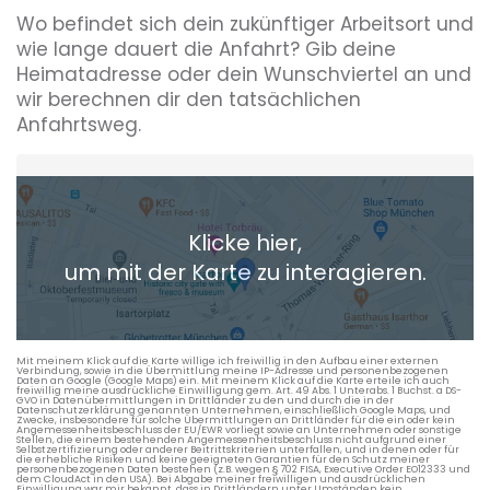
Wo befindet sich dein zukünftiger Arbeitsort und
wie lange dauert die Anfahrt? Gib deine
Heimatadresse oder dein Wunschviertel an und
wir berechnen dir den tatsächlichen
Anfahrtsweg.
Heimatadresse oder Wunschort
Klicke hier,
+ Aktuellen Standort hinzufügen
um mit der Karte zu interagieren.
Die berechneten Anreisezeiten basieren auf den
Verkehrsdaten eines typischen Dienstag morgens um 8:30.
Mit meinem Klick auf die Karte willige ich freiwillig in den Aufbau einer externen
Verbindung, sowie in die Übermittlung meine IP-Adresse und personenbezogenen
Daten an Google (Google Maps) ein. Mit meinem Klick auf die Karte erteile ich auch
freiwillig meine ausdrückliche Einwilligung gem. Art. 49 Abs. 1 Unterabs. 1 Buchst. a DS-
GVO in Datenübermittlungen in Drittländer zu den und durch die in der
Datenschutzerklärung genannten Unternehmen, einschließlich Google Maps, und
Zwecke, insbesondere für solche Übermittlungen an Drittländer für die ein oder kein
Angemessenheitsbeschluss der EU/EWR vorliegt sowie an Unternehmen oder sonstige
Stellen, die einem bestehenden Angemessenheitsbeschluss nicht aufgrund einer
Selbstzertifizierung oder anderer Beitrittskriterien unterfallen, und in denen oder für
die erhebliche Risiken und keine geeigneten Garantien für den Schutz meiner
personenbezogenen Daten bestehen (z.B. wegen § 702 FISA, Executive Order EO12333 und
dem CloudAct in den USA). Bei Abgabe meiner freiwilligen und ausdrücklichen
Einwilligung war mir bekannt, dass in Drittländern unter Umständen kein