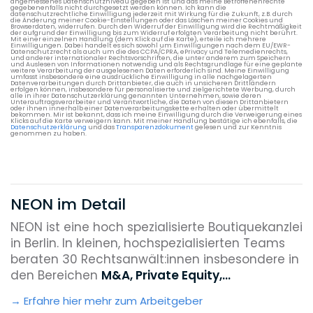
angemessenes Datenschutzniveau gegeben ist und das meine Betroffenenrechte
gegebenenfalls nicht durchgesetzt werden können. Ich kann die
datenschutzrechtliche Einwilligung jederzeit mit Wirkung für die Zukunft, z.B. durch
die Änderung meiner Cookie-Einstellungen oder das Löschen meiner Cookies und
Browserdaten, widerrufen. Durch den Widerruf der Einwilligung wird die Rechtmäßigkeit
der aufgrund der Einwilligung bis zum Widerruf erfolgten Verarbeitung nicht berührt.
Mit einer einzelnen Handlung (dem Klick auf die Karte), erteile ich mehrere
Einwilligungen. Dabei handelt es sich sowohl um Einwilligungen nach dem EU/EWR-
Datenschutzrecht als auch um die des CCPA/CPRA, ePrivacy und Telemedienrechts,
und anderer internationaler Rechtsvorschriften, die unter anderem zum Speichern
und Auslesen von Informationen notwendig und als Rechtsgrundlage für eine geplante
weitere Verarbeitung der ausgelesenen Daten erforderlich sind. Meine Einwilligung
umfasst insbesondere eine ausdrückliche Einwilligung in alle nachgelagerten
Datenverarbeitungen durch Drittanbieter, die auch in unsicheren Drittländern
erfolgen können, insbesondere für personalisierte und zielgerichtete Werbung, durch
alle in ihrer Datenschutzerklärung genannten Unternehmen, sowie deren
Unterauftragsverarbeiter und Verantwortliche, die Daten von diesen Drittanbietern
oder ihnen innerhalb einer Datenverarbeitungskette erhalten oder übermittelt
bekommen. Mir ist bekannt, dass ich meine Einwilligung durch die Verweigerung eines
Klicks auf die Karte verweigern kann. Mit meiner Handlung bestätige ich ebenfalls, die
Datenschutzerklärung
und das
Transparenzdokument
gelesen und zur Kenntnis
genommen zu haben.
NEON im Detail
NEON ist eine hoch spezialisierte Boutiquekanzlei
in Berlin. In kleinen, hochspezialisierten Teams
beraten 30 Rechtsanwält:innen insbesondere in
den Bereichen
M&A, Private Equity,...
Erfahre hier mehr zum Arbeitgeber