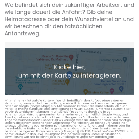
Wo befindet sich dein zukünftiger Arbeitsort und
wie lange dauert die Anfahrt? Gib deine
Heimatadresse oder dein Wunschviertel an und
wir berechnen dir den tatsächlichen
Anfahrtsweg.
Heimatadresse oder Wunschort
Klicke hier,
+ Aktuellen Standort hinzufügen
um mit der Karte zu interagieren.
Die berechneten Anreisezeiten basieren auf den
Verkehrsdaten eines typischen Dienstag morgens um 8:30.
Mit meinem Klick auf die Karte willige ich freiwillig in den Aufbau einer externen
Verbindung, sowie in die Übermittlung meine IP-Adresse und personenbezogenen
Daten an Google (Google Maps) ein. Mit meinem Klick auf die Karte erteile ich auch
freiwillig meine ausdrückliche Einwilligung gem. Art. 49 Abs. 1 Unterabs. 1 Buchst. a DS-
GVO in Datenübermittlungen in Drittländer zu den und durch die in der
Datenschutzerklärung genannten Unternehmen, einschließlich Google Maps, und
Zwecke, insbesondere für solche Übermittlungen an Drittländer für die ein oder kein
Angemessenheitsbeschluss der EU/EWR vorliegt sowie an Unternehmen oder sonstige
Stellen, die einem bestehenden Angemessenheitsbeschluss nicht aufgrund einer
Selbstzertifizierung oder anderer Beitrittskriterien unterfallen, und in denen oder für
die erhebliche Risiken und keine geeigneten Garantien für den Schutz meiner
personenbezogenen Daten bestehen (z.B. wegen § 702 FISA, Executive Order EO12333 und
dem CloudAct in den USA). Bei Abgabe meiner freiwilligen und ausdrücklichen
Einwilligung war mir bekannt, dass in Drittländern unter Umständen kein