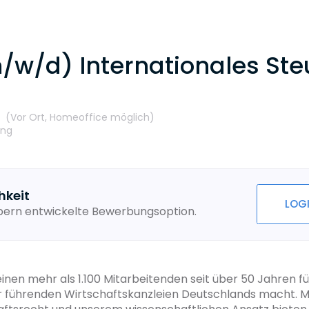
/w/d) Internationales Ste
t
(Vor Ort,
Homeoffice möglich
)
ung
hkeit
LOG
ebern entwickelte Bewerbungsoption.
inen mehr als 1.100 Mitarbeitenden seit über 50 Jahren f
 führenden Wirtschaftskanzleien Deutschlands macht. Mit