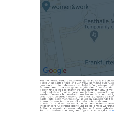
Mit meinem Klick auf die Karte willige ich freiwillig in d
Klick auf die Karte erteile ich auch freiwillig meine ausdrüc
genannten Unternehmen, einschließlich Google Maps, und Zwe
Unternehmen oder sonstige Stellen, die einem bestehenden An
Risiken und keine geeigneten Garantien für den Schutz mein
ausdrücklichen Einwilligung war mir bekannt, dass in Dri
werden können. Ich kann die datenschutzrechtliche Einwilli
widerrufen. Durch den Widerruf der Einwilligung wird die Re
Karte), erteile ich mehrere Einwilligungen. Dabei handelt
internationaler Rechtsvorschriften, die unter anderem zum
erforderlich sind. Meine Einwilligung umfasst insbesondere 
insbesondere für personalisierte und zielgerichtete Werbun
Drittanbietern oder ihnen innerhalb einer Datenverarbeitun
kann. Mit meiner Handlung bestätige ich ebenfalls, die
Date