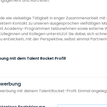
Engagement und Auftreten.
de wie vielseitige Tätigkeit in enger Zusammenarbeit mi
ektem Kontakt zu unseren ausgesprochen vielfältigen Man
GS Academy-Programmen teilzunehmen sowie externe We
leginnen und Kollegen unterstützt Sie dabei, sich schnell
 entwickeln, mit der Perspektive, selbst einmal Partneri
bung mit dem Talent Rocket Profil!
bewerbung
erbung mit deinem TalentRocket-Profil. Einmal angelegt, 
stenlose Registrierung