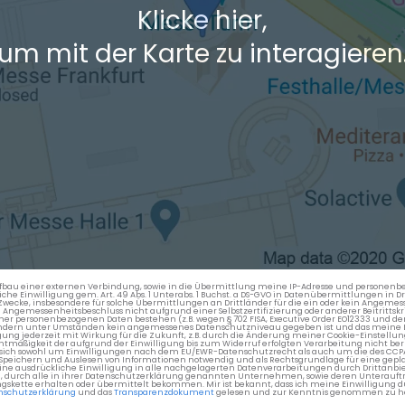
Klicke hier,
um mit der Karte zu interagieren
en Aufbau einer externen Verbindung, sowie in die Übermittlung meine IP-Adresse und persone
kliche Einwilligung gem. Art. 49 Abs. 1 Unterabs. 1 Buchst. a DS-GVO in Datenübermittlungen in
cke, insbesondere für solche Übermittlungen an Drittländer für die ein oder kein Angemess
gemessenheitsbeschluss nicht aufgrund einer Selbstzertifizierung oder anderer Beitrittskri
er personenbezogenen Daten bestehen (z.B. wegen § 702 FISA, Executive Order EO12333 und de
ttländern unter Umständen kein angemessenes Datenschutzniveau gegeben ist und das meine 
gung jederzeit mit Wirkung für die Zukunft, z.B. durch die Änderung meiner Cookie-Einstellu
chtmäßigkeit der aufgrund der Einwilligung bis zum Widerruf erfolgten Verarbeitung nicht be
 es sich sowohl um Einwilligungen nach dem EU/EWR-Datenschutzrecht als auch um die des CC
 Speichern und Auslesen von Informationen notwendig und als Rechtsgrundlage für eine gep
eine ausdrückliche Einwilligung in alle nachgelagerten Datenverarbeitungen durch Drittanbie
g, durch alle in ihrer Datenschutzerklärung genannten Unternehmen, sowie deren Unterauftr
gskette erhalten oder übermittelt bekommen. Mir ist bekannt, dass ich meine Einwilligung du
nschutzerklärung
und das
Transparenzdokument
gelesen und zur Kenntnis genommen zu h