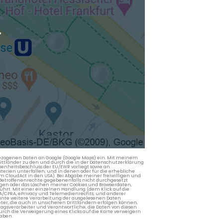
.
nbezogenen Daten an Google (Google Maps) ein. Mit meinem
 Drittländer zu den und durch die in der Datenschutzerklärung
enheitsbeschluss der EU/EWR vorliegt sowie an
terien unterfallen, und in denen oder für die erhebliche
m CloudAct in den USA). Bei Abgabe meiner freiwilligen und
Betroffenenrechte gegebenenfalls nicht durchgesetzt
ngen oder das Löschen meiner Cookies und Browserdaten,
rührt. Mit einer einzelnen Handlung (dem Klick auf die
PA/CPRA, ePrivacy und Telemedienrechts, und anderer
lante weitere Verarbeitung der ausgelesenen Daten
ter, die auch in unsicheren Drittländern erfolgen können,
agsverarbeiter und Verantwortliche, die Daten von diesen
rch die Verweigerung eines Klicks auf die Karte verweigern
aben.