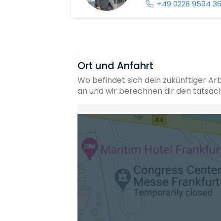
+49 0228 9594 3
Ort und Anfahrt
Wo befindet sich dein zukünftiger Ar
an und wir berechnen dir den tatsäc
Heimatadresse oder Wunschort
Die berechneten Anreisezeiten basieren auf