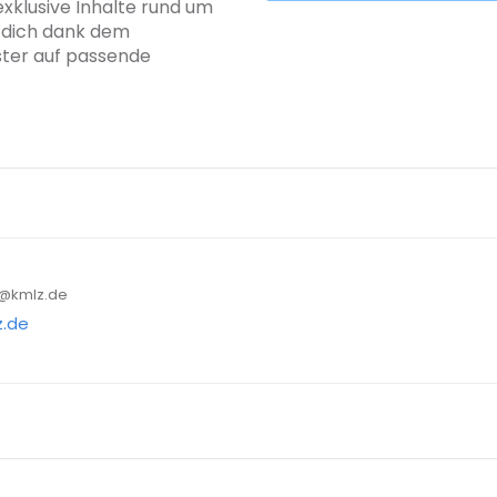
exklusive Inhalte rund um
b dich dank dem
ster auf passende
es@kmlz.de
.de