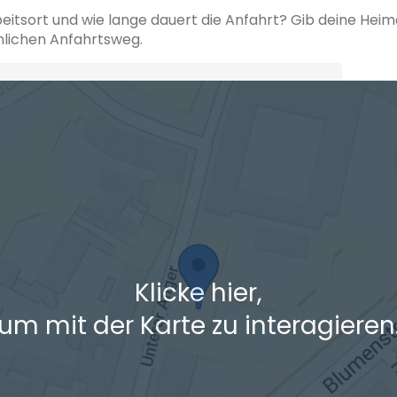
beitsort und wie lange dauert die Anfahrt? Gib deine Hei
hlichen Anfahrtsweg.
+ Ak
 den Verkehrsdaten eines typischen Dienstag morgens um 8:30.
Klicke hier,
um mit der Karte zu interagieren