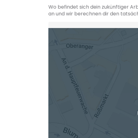
Wo befindet sich dein zukünftiger Ar
an und wir berechnen dir den tatsäc
Heimatadresse oder Wunschort
Die berechneten Anreisezeiten basieren auf