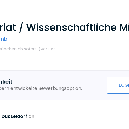
iat / Wissenschaftliche M
 mbH
 München
ab sofort
(Vor Ort
)
hkeit
LOG
ebern entwickelte Bewerbungsoption.
r
Düsseldorf
an!