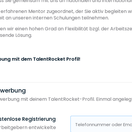
ss Sie gemeinsam mit uns an nationalen und internation
erfahrenen Mentor zugeordnet, der Sie aktiv begleiten wi
eit an unseren internen Schulungen teilnehmen.
n wir einen hohen Grad an Flexibilität bzgl. der Arbeitsze
ssende Lösung.
bung mit dem TalentRocket Profil!
bewerbung
erbung mit deinem TalentRocket-Profil. Einmal angelegt, 
stenlose Registrierung
Telefonnummer oder Emai
Arbeitgebern entwickelte