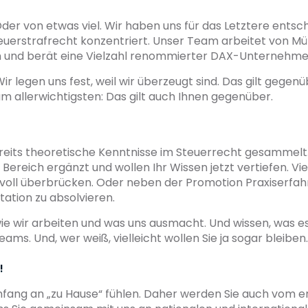
er von etwas viel. Wir haben uns für das Letztere entsch
euerstrafrecht konzentriert. Unser Team arbeitet von M
en und berät eine Vielzahl renommierter DAX-Unternehme
ir legen uns fest, weil wir überzeugt sind. Das gilt gege
 allerwichtigsten: Das gilt auch Ihnen gegenüber.
reits theoretische Kenntnisse im Steuerrecht gesammelt. 
Bereich ergänzt und wollen Ihr Wissen jetzt vertiefen. Vi
nvoll überbrücken. Oder neben der Promotion Praxiserfah
ation zu absolvieren.
 wie wir arbeiten und was uns ausmacht. Und wissen, was e
ams. Und, wer weiß, vielleicht wollen Sie ja sogar bleiben.
!
 Anfang an „zu Hause“ fühlen. Daher werden Sie auch vom e