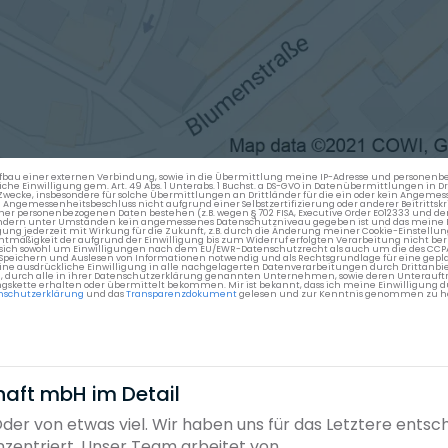
en Aufbau einer externen Verbindung, sowie in die Übermittlung meine IP-Adresse und persone
kliche Einwilligung gem. Art. 49 Abs. 1 Unterabs. 1 Buchst. a DS-GVO in Datenübermittlungen in
cke, insbesondere für solche Übermittlungen an Drittländer für die ein oder kein Angemess
gemessenheitsbeschluss nicht aufgrund einer Selbstzertifizierung oder anderer Beitrittskri
er personenbezogenen Daten bestehen (z.B. wegen § 702 FISA, Executive Order EO12333 und de
ttländern unter Umständen kein angemessenes Datenschutzniveau gegeben ist und das meine 
gung jederzeit mit Wirkung für die Zukunft, z.B. durch die Änderung meiner Cookie-Einstellu
chtmäßigkeit der aufgrund der Einwilligung bis zum Widerruf erfolgten Verarbeitung nicht be
 es sich sowohl um Einwilligungen nach dem EU/EWR-Datenschutzrecht als auch um die des CC
 Speichern und Auslesen von Informationen notwendig und als Rechtsgrundlage für eine gep
eine ausdrückliche Einwilligung in alle nachgelagerten Datenverarbeitungen durch Drittanbie
g, durch alle in ihrer Datenschutzerklärung genannten Unternehmen, sowie deren Unterauftr
gskette erhalten oder übermittelt bekommen. Mir ist bekannt, dass ich meine Einwilligung du
nschutzerklärung
und das
Transparenzdokument
gelesen und zur Kenntnis genommen zu h
aft mbH im Detail
er von etwas viel. Wir haben uns für das Letztere entsch
entriert. Unser Team arbeitet von...