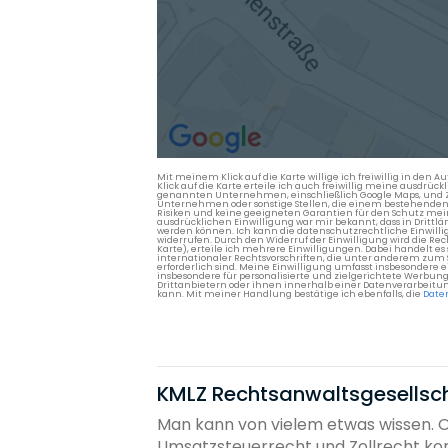
Mit meinem Klick auf die Karte willige ich freiwillig in d
Klick auf die Karte erteile ich auch freiwillig meine ausdrüc
genannten Unternehmen, einschließlich Google Maps, und Zwe
Unternehmen oder sonstige Stellen, die einem bestehenden An
Risiken und keine geeigneten Garantien für den Schutz mein
ausdrücklichen Einwilligung war mir bekannt, dass in Dri
werden können. Ich kann die datenschutzrechtliche Einwilli
widerrufen. Durch den Widerruf der Einwilligung wird die Re
Karte), erteile ich mehrere Einwilligungen. Dabei handelt
internationaler Rechtsvorschriften, die unter anderem zum
erforderlich sind. Meine Einwilligung umfasst insbesondere 
insbesondere für personalisierte und zielgerichtete Werbun
Drittanbietern oder ihnen innerhalb einer Datenverarbeitun
kann. Mit meiner Handlung bestätige ich ebenfalls, die
Date
KMLZ Rechtsanwaltsgesellsch
Man kann von vielem etwas wissen. Od
Umsatzsteuerrecht und Zollrecht konz