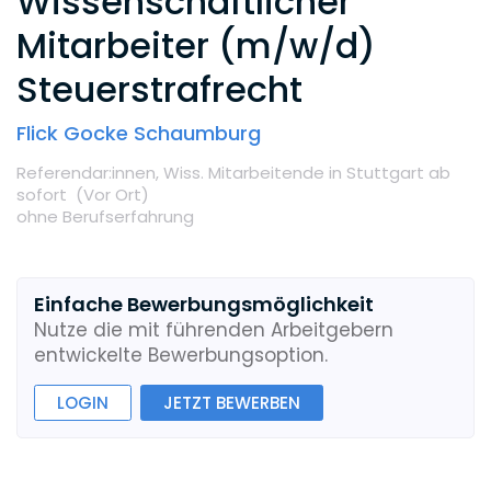
Wissenschaftlicher
Mitarbeiter (m/w/d)
Steuerstrafrecht
Flick Gocke Schaumburg
Referendar:innen,
Wiss. Mitarbeitende
in Stuttgart
ab
sofort
(Vor Ort
)
ohne Berufserfahrung
Einfache Bewerbungsmöglichkeit
Nutze die mit führenden Arbeitgebern
entwickelte Bewerbungsoption.
LOGIN
JETZT BEWERBEN