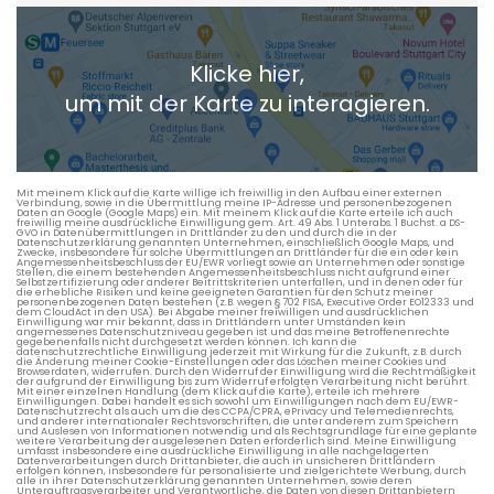
Heimatadresse oder Wunschort
Klicke hier,
+ Aktuellen Standort hinzufügen
um mit der Karte zu interagieren.
Die berechneten Anreisezeiten basieren auf den
Verkehrsdaten eines typischen Dienstag morgens um 8:30.
Mit meinem Klick auf die Karte willige ich freiwillig in den Aufbau einer externen
Verbindung, sowie in die Übermittlung meine IP-Adresse und personenbezogenen
Daten an Google (Google Maps) ein. Mit meinem Klick auf die Karte erteile ich auch
freiwillig meine ausdrückliche Einwilligung gem. Art. 49 Abs. 1 Unterabs. 1 Buchst. a DS-
GVO in Datenübermittlungen in Drittländer zu den und durch die in der
Datenschutzerklärung genannten Unternehmen, einschließlich Google Maps, und
Zwecke, insbesondere für solche Übermittlungen an Drittländer für die ein oder kein
Angemessenheitsbeschluss der EU/EWR vorliegt sowie an Unternehmen oder sonstige
Stellen, die einem bestehenden Angemessenheitsbeschluss nicht aufgrund einer
Selbstzertifizierung oder anderer Beitrittskriterien unterfallen, und in denen oder für
die erhebliche Risiken und keine geeigneten Garantien für den Schutz meiner
personenbezogenen Daten bestehen (z.B. wegen § 702 FISA, Executive Order EO12333 und
dem CloudAct in den USA). Bei Abgabe meiner freiwilligen und ausdrücklichen
Einwilligung war mir bekannt, dass in Drittländern unter Umständen kein
angemessenes Datenschutzniveau gegeben ist und das meine Betroffenenrechte
gegebenenfalls nicht durchgesetzt werden können. Ich kann die
datenschutzrechtliche Einwilligung jederzeit mit Wirkung für die Zukunft, z.B. durch
die Änderung meiner Cookie-Einstellungen oder das Löschen meiner Cookies und
Browserdaten, widerrufen. Durch den Widerruf der Einwilligung wird die Rechtmäßigkeit
der aufgrund der Einwilligung bis zum Widerruf erfolgten Verarbeitung nicht berührt.
Mit einer einzelnen Handlung (dem Klick auf die Karte), erteile ich mehrere
Einwilligungen. Dabei handelt es sich sowohl um Einwilligungen nach dem EU/EWR-
Datenschutzrecht als auch um die des CCPA/CPRA, ePrivacy und Telemedienrechts,
und anderer internationaler Rechtsvorschriften, die unter anderem zum Speichern
und Auslesen von Informationen notwendig und als Rechtsgrundlage für eine geplante
weitere Verarbeitung der ausgelesenen Daten erforderlich sind. Meine Einwilligung
umfasst insbesondere eine ausdrückliche Einwilligung in alle nachgelagerten
Datenverarbeitungen durch Drittanbieter, die auch in unsicheren Drittländern
erfolgen können, insbesondere für personalisierte und zielgerichtete Werbung, durch
alle in ihrer Datenschutzerklärung genannten Unternehmen, sowie deren
Unterauftragsverarbeiter und Verantwortliche, die Daten von diesen Drittanbietern