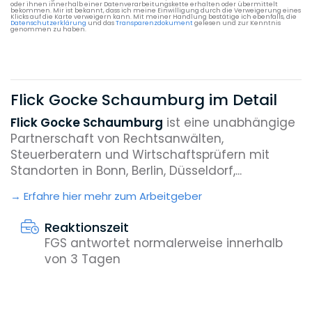
oder ihnen innerhalb einer Datenverarbeitungskette erhalten oder übermittelt
bekommen. Mir ist bekannt, dass ich meine Einwilligung durch die Verweigerung eines
Klicks auf die Karte verweigern kann. Mit meiner Handlung bestätige ich ebenfalls, die
Datenschutzerklärung
und das
Transparenzdokument
gelesen und zur Kenntnis
genommen zu haben.
Flick Gocke Schaumburg im Detail
Flick Gocke Schaumburg
ist eine unabhängige
Partnerschaft von Rechtsanwälten,
Steuerberatern und Wirtschaftsprüfern mit
Standorten in Bonn, Berlin, Düsseldorf,...
Erfahre hier mehr zum Arbeitgeber
Reaktionszeit
FGS antwortet normalerweise innerhalb
von 3 Tagen