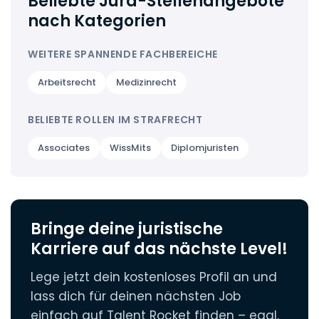
Beliebte Jura-Stellenangebote
vielen Fällen in die Partnerschaft führen kann.
Polizei, Staatsanwaltschaft und Gericht.
Zudem bestimmen unvorhersehbare
nach Kategorien
Eilmeldungen wie Festnahmen oder
Erste praktische Einblicke durch eine
frühmorgendliche
Hausdurchsuchungen
den
WEITERE SPANNENDE FACHBEREICHE
Stationsausbildung bei einem Strafverteidiger
Arbeitsrhythmus.
sind fast immer Pflicht. Formale
Arbeitsrecht
Medizinrecht
Notenentscheidungen (wie das
Doppelprädikat) treten im klassischen
BELIEBTE ROLLEN IM STRAFRECHT
Strafrecht oft in den Hintergrund, wenn das
Verhandlungsgeschick und die Nervenstärke
Associates
WissMits
Diplomjuristen
in Krisensituationen (wie z.B.
der
Beschuldigtenvernehmung
) stimmen.
Bringe deine juristische
Karriere auf das nächste Level!
Lege jetzt dein kostenloses Profil an und
lass dich für deinen nächsten Job
einfach auf Talent Rocket finden – egal,