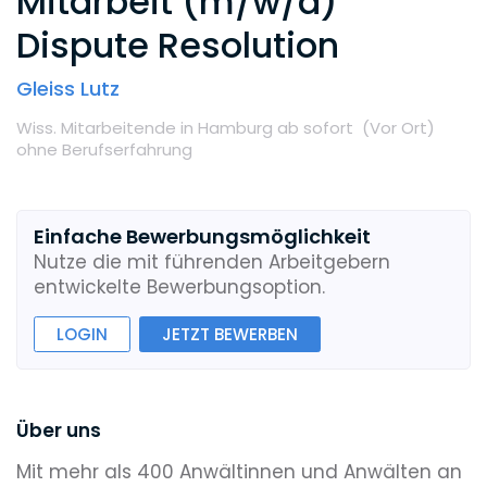
Mitarbeit (m/w/d)
Dispute Resolution
Gleiss Lutz
Wiss. Mitarbeitende
in Hamburg
ab sofort
(Vor Ort
)
ohne Berufserfahrung
Einfache Bewerbungsmöglichkeit
Nutze die mit führenden Arbeitgebern
entwickelte Bewerbungsoption.
LOGIN
JETZT BEWERBEN
Über uns
Mit mehr als 400 Anwältinnen und Anwälten an