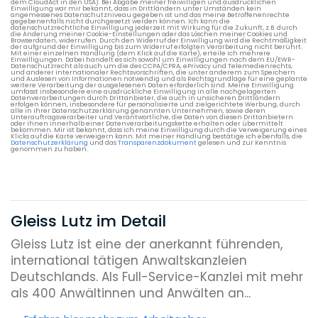
dem CloudAct in den USA). Bei Abgabe meiner freiwilligen und ausdrücklichen
Einwilligung war mir bekannt, dass in Drittländern unter Umständen kein
angemessenes Datenschutzniveau gegeben ist und das meine Betroffenenrechte
gegebenenfalls nicht durchgesetzt werden können. Ich kann die
datenschutzrechtliche Einwilligung jederzeit mit Wirkung für die Zukunft, z.B. durch
die Änderung meiner Cookie-Einstellungen oder das Löschen meiner Cookies und
Browserdaten, widerrufen. Durch den Widerruf der Einwilligung wird die Rechtmäßigkeit
der aufgrund der Einwilligung bis zum Widerruf erfolgten Verarbeitung nicht berührt.
Mit einer einzelnen Handlung (dem Klick auf die Karte), erteile ich mehrere
Einwilligungen. Dabei handelt es sich sowohl um Einwilligungen nach dem EU/EWR-
Datenschutzrecht als auch um die des CCPA/CPRA, ePrivacy und Telemedienrechts,
und anderer internationaler Rechtsvorschriften, die unter anderem zum Speichern
und Auslesen von Informationen notwendig und als Rechtsgrundlage für eine geplante
weitere Verarbeitung der ausgelesenen Daten erforderlich sind. Meine Einwilligung
umfasst insbesondere eine ausdrückliche Einwilligung in alle nachgelagerten
Datenverarbeitungen durch Drittanbieter, die auch in unsicheren Drittländern
erfolgen können, insbesondere für personalisierte und zielgerichtete Werbung, durch
alle in ihrer Datenschutzerklärung genannten Unternehmen, sowie deren
Unterauftragsverarbeiter und Verantwortliche, die Daten von diesen Drittanbietern
oder ihnen innerhalb einer Datenverarbeitungskette erhalten oder übermittelt
bekommen. Mir ist bekannt, dass ich meine Einwilligung durch die Verweigerung eines
Klicks auf die Karte verweigern kann. Mit meiner Handlung bestätige ich ebenfalls, die
Datenschutzerklärung
und das
Transparenzdokument
gelesen und zur Kenntnis
genommen zu haben.
Gleiss Lutz im Detail
Gleiss Lutz ist eine der anerkannt führenden,
international tätigen Anwaltskanzleien
Deutschlands. Als Full-Service-Kanzlei mit mehr
als 400 Anwältinnen und Anwälten an...