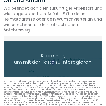
Ort und Anfahrt
Wo befindet sich dein zukünftiger Arbeitsort und
wie lange dauert die Anfahrt? Gib deine
Heimatadresse oder dein Wunschviertel an und
wir berechnen dir den tatsächlichen
Anfahrtsweg.
Heimatadresse oder Wunschort
Klicke hier,
+ Aktuellen Standort hinzufügen
um mit der Karte zu interagieren.
Die berechneten Anreisezeiten basieren auf den
Verkehrsdaten eines typischen Dienstag morgens um 8:30.
Mit meinem Klick auf die Karte willige ich freiwillig in den Aufbau einer externen
Verbindung, sowie in die Übermittlung meine IP-Adresse und personenbezogenen
Daten an Google (Google Maps) ein. Mit meinem Klick auf die Karte erteile ich auch
freiwillig meine ausdrückliche Einwilligung gem. Art. 49 Abs. 1 Unterabs. 1 Buchst. a DS-
GVO in Datenübermittlungen in Drittländer zu den und durch die in der
Datenschutzerklärung genannten Unternehmen, einschließlich Google Maps, und
Zwecke, insbesondere für solche Übermittlungen an Drittländer für die ein oder kein
Angemessenheitsbeschluss der EU/EWR vorliegt sowie an Unternehmen oder sonstige
Stellen, die einem bestehenden Angemessenheitsbeschluss nicht aufgrund einer
Selbstzertifizierung oder anderer Beitrittskriterien unterfallen, und in denen oder für
die erhebliche Risiken und keine geeigneten Garantien für den Schutz meiner
personenbezogenen Daten bestehen (z.B. wegen § 702 FISA, Executive Order EO12333 und