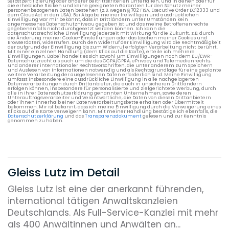
Selbstzertifizierung oder anderer Beitrittskriterien unterfallen, und in denen oder für
die erhebliche Risiken und keine geeigneten Garantien für den Schutz meiner
personenbezogenen Daten bestehen (z.B. wegen § 702 FISA, Executive Order EO12333 und
dem CloudAct in den USA). Bei Abgabe meiner freiwilligen und ausdrücklichen
Einwilligung war mir bekannt, dass in Drittländern unter Umständen kein
angemessenes Datenschutzniveau gegeben ist und das meine Betroffenenrechte
gegebenenfalls nicht durchgesetzt werden können. Ich kann die
datenschutzrechtliche Einwilligung jederzeit mit Wirkung für die Zukunft, z.B. durch
die Änderung meiner Cookie-Einstellungen oder das Löschen meiner Cookies und
Browserdaten, widerrufen. Durch den Widerruf der Einwilligung wird die Rechtmäßigkeit
der aufgrund der Einwilligung bis zum Widerruf erfolgten Verarbeitung nicht berührt.
Mit einer einzelnen Handlung (dem Klick auf die Karte), erteile ich mehrere
Einwilligungen. Dabei handelt es sich sowohl um Einwilligungen nach dem EU/EWR-
Datenschutzrecht als auch um die des CCPA/CPRA, ePrivacy und Telemedienrechts,
und anderer internationaler Rechtsvorschriften, die unter anderem zum Speichern
und Auslesen von Informationen notwendig und als Rechtsgrundlage für eine geplante
weitere Verarbeitung der ausgelesenen Daten erforderlich sind. Meine Einwilligung
umfasst insbesondere eine ausdrückliche Einwilligung in alle nachgelagerten
Datenverarbeitungen durch Drittanbieter, die auch in unsicheren Drittländern
erfolgen können, insbesondere für personalisierte und zielgerichtete Werbung, durch
alle in ihrer Datenschutzerklärung genannten Unternehmen, sowie deren
Unterauftragsverarbeiter und Verantwortliche, die Daten von diesen Drittanbietern
oder ihnen innerhalb einer Datenverarbeitungskette erhalten oder übermittelt
bekommen. Mir ist bekannt, dass ich meine Einwilligung durch die Verweigerung eines
Klicks auf die Karte verweigern kann. Mit meiner Handlung bestätige ich ebenfalls, die
Datenschutzerklärung
und das
Transparenzdokument
gelesen und zur Kenntnis
genommen zu haben.
Gleiss Lutz im Detail
Gleiss Lutz ist eine der anerkannt führenden,
international tätigen Anwaltskanzleien
Deutschlands. Als Full-Service-Kanzlei mit mehr
als 400 Anwältinnen und Anwälten an...