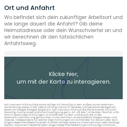
Ort und Anfahrt
Wo befindet sich dein zukünftiger Arbeitsort und
wie lange dauert die Anfahrt? Gib deine
Heimatadresse oder dein Wunschviertel an und
wir berechnen dir den tatsächlichen
Anfahrtsweg.
Heimatadresse oder Wunschort
Klicke hier,
+ Aktuellen Standort hinzufügen
um mit der Karte zu interagieren.
Die berechneten Anreisezeiten basieren auf den
Verkehrsdaten eines typischen Dienstag morgens um 8:30.
Mit meinem Klick auf die Karte willige ich freiwillig in den Aufbau einer externen
Verbindung, sowie in die Übermittlung meine IP-Adresse und personenbezogenen
Daten an Google (Google Maps) ein. Mit meinem Klick auf die Karte erteile ich auch
freiwillig meine ausdrückliche Einwilligung gem. Art. 49 Abs. 1 Unterabs. 1 Buchst. a DS-
GVO in Datenübermittlungen in Drittländer zu den und durch die in der
Datenschutzerklärung genannten Unternehmen, einschließlich Google Maps, und
Zwecke, insbesondere für solche Übermittlungen an Drittländer für die ein oder kein
Angemessenheitsbeschluss der EU/EWR vorliegt sowie an Unternehmen oder sonstige
Stellen, die einem bestehenden Angemessenheitsbeschluss nicht aufgrund einer