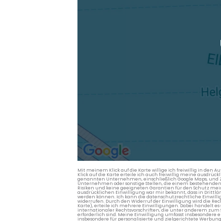
Mit meinem Klick auf die Karte willige ich freiwillig in d
Klick auf die Karte erteile ich auch freiwillig meine ausdrüc
genannten Unternehmen, einschließlich Google Maps, und Zwe
Unternehmen oder sonstige Stellen, die einem bestehenden An
Risiken und keine geeigneten Garantien für den Schutz mein
ausdrücklichen Einwilligung war mir bekannt, dass in Dri
werden können. Ich kann die datenschutzrechtliche Einwilli
widerrufen. Durch den Widerruf der Einwilligung wird die Re
Karte), erteile ich mehrere Einwilligungen. Dabei handelt
internationaler Rechtsvorschriften, die unter anderem zum
erforderlich sind. Meine Einwilligung umfasst insbesondere 
insbesondere für personalisierte und zielgerichtete Werbun