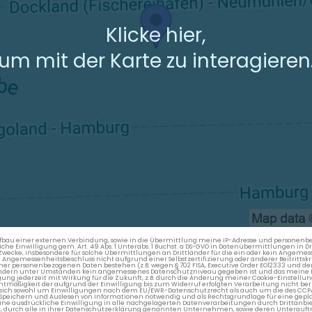
Klicke hier,
um mit der Karte zu interagieren
en Aufbau einer externen Verbindung, sowie in die Übermittlung meine IP-Adresse und persone
kliche Einwilligung gem. Art. 49 Abs. 1 Unterabs. 1 Buchst. a DS-GVO in Datenübermittlungen in
cke, insbesondere für solche Übermittlungen an Drittländer für die ein oder kein Angemess
gemessenheitsbeschluss nicht aufgrund einer Selbstzertifizierung oder anderer Beitrittskri
er personenbezogenen Daten bestehen (z.B. wegen § 702 FISA, Executive Order EO12333 und de
ttländern unter Umständen kein angemessenes Datenschutzniveau gegeben ist und das meine 
gung jederzeit mit Wirkung für die Zukunft, z.B. durch die Änderung meiner Cookie-Einstellu
chtmäßigkeit der aufgrund der Einwilligung bis zum Widerruf erfolgten Verarbeitung nicht be
 es sich sowohl um Einwilligungen nach dem EU/EWR-Datenschutzrecht als auch um die des CC
 Speichern und Auslesen von Informationen notwendig und als Rechtsgrundlage für eine gep
eine ausdrückliche Einwilligung in alle nachgelagerten Datenverarbeitungen durch Drittanbie
g, durch alle in ihrer Datenschutzerklärung genannten Unternehmen, sowie deren Unterauftr