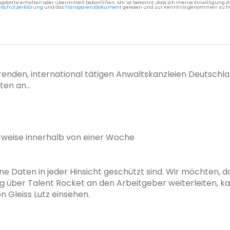
gskette erhalten oder übermittelt bekommen. Mir ist bekannt, dass ich meine Einwilligung du
nschutzerklärung
und das
Transparenzdokument
gelesen und zur Kenntnis genommen zu h
hrenden, international tätigen Anwaltskanzleien Deutschlan
en an...
rweise innerhalb von einer Woche
ne Daten in jeder Hinsicht geschützt sind. Wir möchten, das
g über Talent Rocket an den Arbeitgeber weiterleiten, k
Gleiss Lutz einsehen.