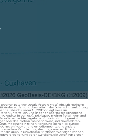
.
nbezogenen Daten an Google (Google Maps) ein. Mit meinem
 Drittländer zu den und durch die in der Datenschutzerklärung
enheitsbeschluss der EU/EWR vorliegt sowie an
terien unterfallen, und in denen oder für die erhebliche
m CloudAct in den USA). Bei Abgabe meiner freiwilligen und
Betroffenenrechte gegebenenfalls nicht durchgesetzt
ngen oder das Löschen meiner Cookies und Browserdaten,
rührt. Mit einer einzelnen Handlung (dem Klick auf die
PA/CPRA, ePrivacy und Telemedienrechts, und anderer
lante weitere Verarbeitung der ausgelesenen Daten
ter, die auch in unsicheren Drittländern erfolgen können,
agsverarbeiter und Verantwortliche, die Daten von diesen