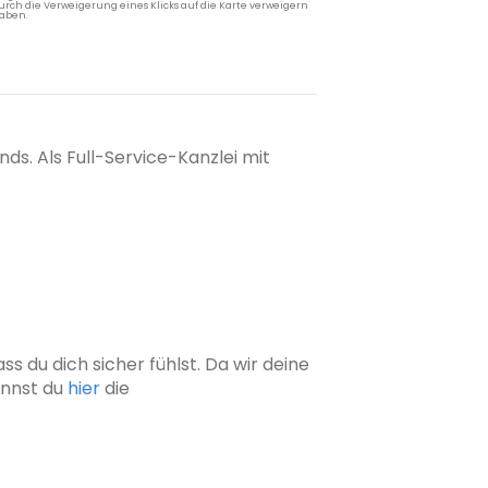
rch die Verweigerung eines Klicks auf die Karte verweigern
aben.
ds. Als Full-Service-Kanzlei mit
s du dich sicher fühlst. Da wir deine
annst du
hier
die