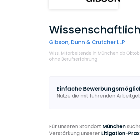
Wissenschaftlich
Gibson, Dunn & Crutcher LLP
Wiss. Mitarbeitende
in München
ab
Oktob
ohne Berufserfahrung
Einfache Bewerbungsmöglic
Nutze die mit führenden Arbeitg
Für unseren Standort
München
suche
Verstärkung unserer
Litigation-Prax