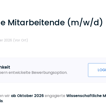
e Mitarbeitende (m/w/d) L
er 2026
(Vor Ort
)
hkeit
LOG
ebern entwickelte Bewerbungsoption.
n wir
ab Oktober 2026
engagierte
Wissenschaftliche 
is
.