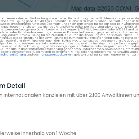
en Aufbau einer externen Verbindung, sowie in die Übermittlung meine IP-Adresse und persone
kliche Einwilligung gem. Art. 49 Abs. 1 Unterabs. 1 Buchst. a DS-GVO in Datenübermittlungen in
cke, insbesondere für solche Übermittlungen an Drittländer für die ein oder kein Angemess
gemessenheitsbeschluss nicht aufgrund einer Selbstzertifizierung oder anderer Beitrittskri
er personenbezogenen Daten bestehen (z.B. wegen § 702 FISA, Executive Order EO12333 und de
ttländern unter Umständen kein angemessenes Datenschutzniveau gegeben ist und das meine 
gung jederzeit mit Wirkung für die Zukunft, z.B. durch die Änderung meiner Cookie-Einstellu
chtmäßigkeit der aufgrund der Einwilligung bis zum Widerruf erfolgten Verarbeitung nicht be
 es sich sowohl um Einwilligungen nach dem EU/EWR-Datenschutzrecht als auch um die des CC
 Speichern und Auslesen von Informationen notwendig und als Rechtsgrundlage für eine gep
eine ausdrückliche Einwilligung in alle nachgelagerten Datenverarbeitungen durch Drittanbie
g, durch alle in ihrer Datenschutzerklärung genannten Unternehmen, sowie deren Unterauftr
gskette erhalten oder übermittelt bekommen. Mir ist bekannt, dass ich meine Einwilligung du
nschutzerklärung
und das
Transparenzdokument
gelesen und zur Kenntnis genommen zu h
im Detail
 internationalen Kanzleien mit über 2.100 Anwältinnen u
erweise innerhalb von 1 Woche