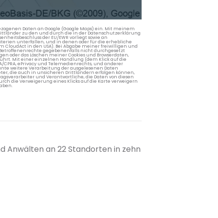
nbezogenen Daten an Google (Google Maps) ein. Mit meinem
 Drittländer zu den und durch die in der Datenschutzerklärung
enheitsbeschluss der EU/EWR vorliegt sowie an
terien unterfallen, und in denen oder für die erhebliche
m CloudAct in den USA). Bei Abgabe meiner freiwilligen und
Betroffenenrechte gegebenenfalls nicht durchgesetzt
ngen oder das Löschen meiner Cookies und Browserdaten,
rührt. Mit einer einzelnen Handlung (dem Klick auf die
PA/CPRA, ePrivacy und Telemedienrechts, und anderer
lante weitere Verarbeitung der ausgelesenen Daten
ter, die auch in unsicheren Drittländern erfolgen können,
agsverarbeiter und Verantwortliche, die Daten von diesen
rch die Verweigerung eines Klicks auf die Karte verweigern
aben.
nd Anwälten an 22 Standorten in zehn