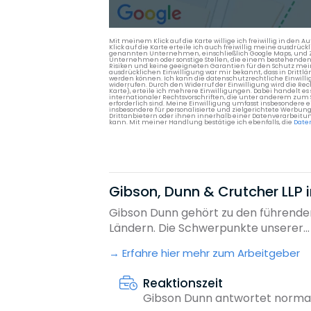
Mit meinem Klick auf die Karte willige ich freiwillig in d
Klick auf die Karte erteile ich auch freiwillig meine ausdrüc
genannten Unternehmen, einschließlich Google Maps, und Zwe
Unternehmen oder sonstige Stellen, die einem bestehenden An
Risiken und keine geeigneten Garantien für den Schutz mein
ausdrücklichen Einwilligung war mir bekannt, dass in Dri
werden können. Ich kann die datenschutzrechtliche Einwilli
widerrufen. Durch den Widerruf der Einwilligung wird die Re
Karte), erteile ich mehrere Einwilligungen. Dabei handelt
internationaler Rechtsvorschriften, die unter anderem zum
erforderlich sind. Meine Einwilligung umfasst insbesondere 
insbesondere für personalisierte und zielgerichtete Werbun
Drittanbietern oder ihnen innerhalb einer Datenverarbeitun
kann. Mit meiner Handlung bestätige ich ebenfalls, die
Date
Gibson, Dunn & Crutcher LLP 
Gibson Dunn gehört zu den führenden
Ländern. Die Schwerpunkte unserer...
Erfahre hier mehr zum Arbeitgeber
Reaktionszeit
Gibson Dunn antwortet normal