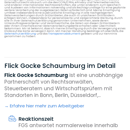
Datenschutzrecht als auch um die des CCPA/CPRA, ePrivacy und Telemedienrechts,
und anderer internationaler Rechtsvorschriften, die unter anderem zum Speichern
und Auslesen von Informationen notwendig und als Rechtsgrundlage für eine geplante
weitere Verarbeitung der ausgelesenen Daten erforderlich sind. Meine Einwilligung
umfasst insbesondere eine ausdrückliche Einwilligung in alle nachgelagerten
Datenverarbeitungen durch Drittanbieter, die auch in unsicheren Drittländern
erfolgen können, insbesondere für personalisierte und zielgerichtete Werbung, durch
alle in ihrer Datenschutzerklärung genannten Unternehmen, sowie deren
Unterauftragsverarbeiter und Verantwortliche, die Daten von diesen Drittanbietern
oder ihnen innerhalb einer Datenverarbeitungskette erhalten oder übermittelt
bekommen. Mir ist bekannt, dass ich meine Einwilligung durch die Verweigerung eines
Klicks auf die Karte verweigern kann. Mit meiner Handlung bestätige ich ebenfalls, die
Datenschutzerklärung
und das
Transparenzdokument
gelesen und zur Kenntnis
genommen zu haben.
Flick Gocke Schaumburg im Detail
Flick Gocke Schaumburg
ist eine unabhängige
Partnerschaft von Rechtsanwälten,
Steuerberatern und Wirtschaftsprüfern mit
Standorten in Bonn, Berlin, Düsseldorf,...
Erfahre hier mehr zum Arbeitgeber
Reaktionszeit
FGS antwortet normalerweise innerhalb