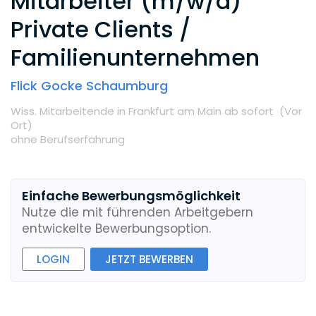
Mitarbeiter (m/w/d)
Private Clients /
Familienunternehmen
Flick Gocke Schaumburg
Wiss. Mitarbeitende
in Frankfurt am Main
ab sofort
(Vor
Ort
)
ohne Berufserfahrung
Einfache Bewerbungsmöglichkeit
Nutze die mit führenden Arbeitgebern
entwickelte Bewerbungsoption.
LOGIN
JETZT BEWERBEN