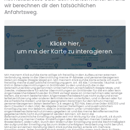
wir berechnen dir den tatsächlichen
Anfahrtsweg.
Heimatadresse oder Wunschort
Klicke hier,
+ Aktuellen Standort hinzufügen
um mit der Karte zu interagieren.
Die berechneten Anreisezeiten basieren auf den
Verkehrsdaten eines typischen Dienstag morgens um 8:30.
Mit meinem Klick auf die Karte willige ich freiwillig in den Aufbau einer externen
Verbindung, sowie in die Übermittlung meine IP-Adresse und personenbezogenen
Daten an Google (Google Maps) ein. Mit meinem Klick auf die Karte erteile ich auch
freiwillig meine ausdrückliche Einwilligung gem. Art. 49 Abs. 1 Unterabs. 1 Buchst. a DS-
GVO in Datenübermittlungen in Drittländer zu den und durch die in der
Datenschutzerklärung genannten Unternehmen, einschließlich Google Maps, und
Zwecke, insbesondere für solche Übermittlungen an Drittländer für die ein oder kein
Angemessenheitsbeschluss der EU/EWR vorliegt sowie an Unternehmen oder sonstige
Stellen, die einem bestehenden Angemessenheitsbeschluss nicht aufgrund einer
Selbstzertifizierung oder anderer Beitrittskriterien unterfallen, und in denen oder für
die erhebliche Risiken und keine geeigneten Garantien für den Schutz meiner
personenbezogenen Daten bestehen (z.B. wegen § 702 FISA, Executive Order EO12333 und
dem CloudAct in den USA). Bei Abgabe meiner freiwilligen und ausdrücklichen
Einwilligung war mir bekannt, dass in Drittländern unter Umständen kein
angemessenes Datenschutzniveau gegeben ist und das meine Betroffenenrechte
gegebenenfalls nicht durchgesetzt werden können. Ich kann die
datenschutzrechtliche Einwilligung jederzeit mit Wirkung für die Zukunft, z.B. durch
die Änderung meiner Cookie-Einstellungen oder das Löschen meiner Cookies und
Browserdaten, widerrufen. Durch den Widerruf der Einwilligung wird die Rechtmäßigkeit
der aufgrund der Einwilligung bis zum Widerruf erfolgten Verarbeitung nicht berührt.
Mit einer einzelnen Handlung (dem Klick auf die Karte), erteile ich mehrere
Einwilligungen. Dabei handelt es sich sowohl um Einwilligungen nach dem EU/EWR-