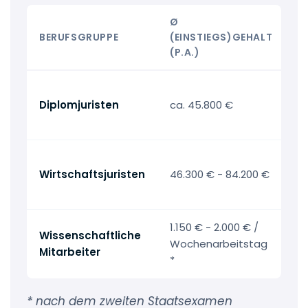
Ø
BERUFSGRUPPE
(EINSTIEGS)GEHALT
G
(P.A.)
→
Diplomjuristen
ca. 45.800 €
G
D
→
Wirtschaftsjuristen
46.300 € - 84.200 €
G
W
1.150 € - 2.000 € /
Wissenschaftliche
→
Wochenarbeitstag
Mitarbeiter
v
*
* nach dem zweiten Staatsexamen