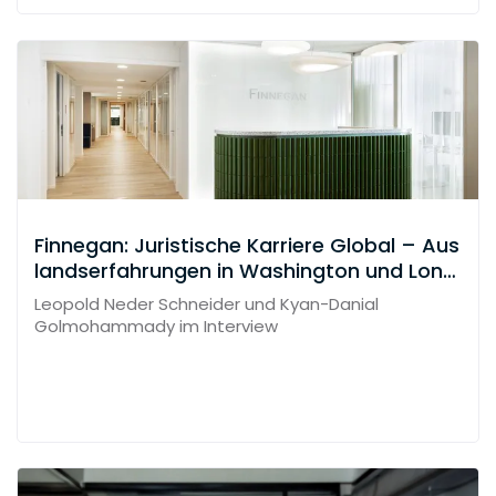
Finnegan: Juristische Karriere Global – Aus
landserfahrungen in Washington und Lond
on
Leopold Neder Schneider und Kyan-Danial
Golmohammady im Interview