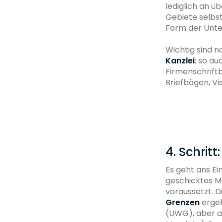
lediglich an 
Gebiete selbst
Form der Unter
Wichtig sind 
Kanzlei
; so a
Firmenschriftbi
Briefbögen, Vi
4. Schrit
Es geht ans E
geschicktes M
voraussetzt. 
Grenzen
ergeb
(UWG), aber a