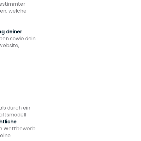
bestimmter
len, welche
g deiner
ben sowie dein
Website,
als durch ein
äftsmodell
htliche
en Wettbewerb
zelne