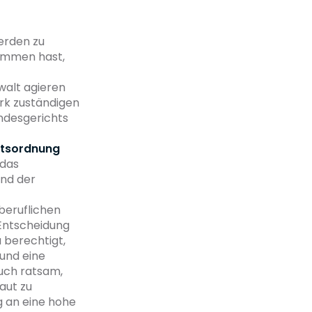
erden zu
nommen hast,
nwalt agieren
irk zuständigen
ndesgerichts
ltsordnung
 das
und der
beruflichen
 Entscheidung
 berechtigt,
und eine
auch ratsam,
aut zu
g an eine hohe