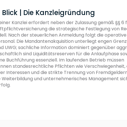
 Blick | Die Kanzleigründung
iner Kanzlei erfordert neben der Zulassung gemäß §§ 6 
ftpflichtversicherung die strategische Festlegung von R
ll. Nach der steuerlichen Anmeldung folgt die operativ
ersonal. Die Mandantenakquisition unterliegt engen Gren
nd UWG; sachliche Information dominiert gegenüber aggr
chaftlich sind Liquiditätsreserven für die Anlaufphase so
 Buchführung essenziell. Im laufenden Betrieb müssen
innen standesrechtliche Pflichten wie Verschwiegenheit,
der Interessen und die strikte Trennung von Fremdgelder
he Weiterbildung und unternehmerisches Management sic
rfolg.