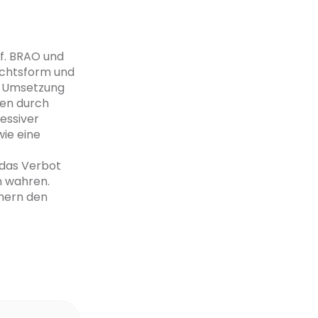
ff. BRAO und
echtsform und
e Umsetzung
zen durch
essiver
wie eine
 das Verbot
n wahren.
hern den