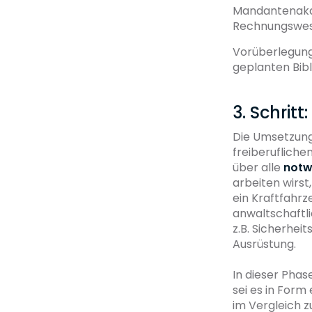
Mandantenakqu
Rechnungswes
Vorüberlegung
geplanten Bib
3. Schrit
Die Umsetzung
freiberufliche
über alle
notw
arbeiten wirst
ein Kraftfahr
anwaltschaftli
z.B. Sicherhei
Ausrüstung.
In dieser Pha
sei es in Form
im Vergleich z