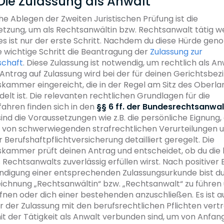
t: Die Zulassung als Anwalt
he Ablegen der Zweiten Juristischen Prüfung ist die
tzung, um als Rechtsanwältin bzw. Rechtsanwalt tätig w
es ist nur der erste Schritt. Nachdem du diese Hürde ge
 wichtige Schritt die
Beantragung der
Zulassung zur
schaft
. Diese Zulassung ist notwendig, um rechtlich als A
 Antrag auf Zulassung wird bei der für deinen Gerichtsbez
kammer eingereicht, die in der Regel am Sitz des Oberla
elt ist. Die relevanten rechtlichen Grundlagen für die
ahren finden sich in den
§§ 6 ff. der Bundesrechtsanwa
 sind die Voraussetzungen wie z.B. die persönliche Eignung,
n von schwerwiegenden strafrechtlichen Verurteilungen 
 Berufshaftpflichtversicherung detailliert geregelt. Die
kammer prüft deinen Antrag und entscheidet, ob du die 
s Rechtsanwalts zuverlässig erfüllen wirst. Nach positiver
ndigung einer entsprechenden Zulassungsurkunde bist du
ichnung „Rechtsanwältin“ bzw. „Rechtsanwalt“ zu führen 
ffnen oder dich einer bestehenden anzuschließen. Es ist 
or der Zulassung mit den berufsrechtlichen Pflichten vertr
t der Tätigkeit als Anwalt verbunden sind, um von Anfan