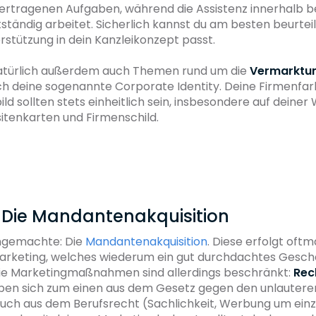
übertragenen Aufgaben, während die Assistenz innerhalb 
ständig arbeitet. Sicherlich kannst du am besten beurtei
stützung in dein Kanzleikonzept passt.
natürlich außerdem auch Themen rund um die
Vermarktun
uch deine sogenannte Corporate Identity. Deine Firmenfar
ld sollten stets einheitlich sein, insbesondere auf deiner 
sitenkarten und Firmenschild.
t: Die Mandantenakquisition
ingemachte: Die
Mandantenakquisition
. Diese erfolgt oftm
arketing, welches wiederum ein gut durchdachtes Gesch
Die Marketingmaßnahmen sind allerdings beschränkt:
Rec
en sich zum einen aus dem Gesetz gegen den unlauter
uch aus dem Berufsrecht (Sachlichkeit, Werbung um ein