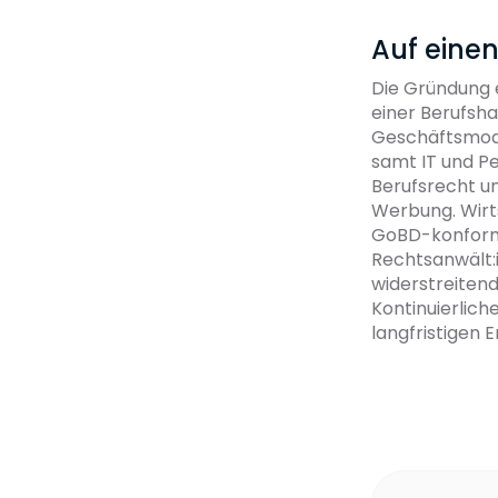
Auf einen
Die Gründung e
einer Berufsha
Geschäftsmode
samt IT und P
Berufsrecht u
Werbung. Wirts
GoBD-konforme
Rechtsanwält:
widerstreiten
Kontinuierlic
langfristigen E