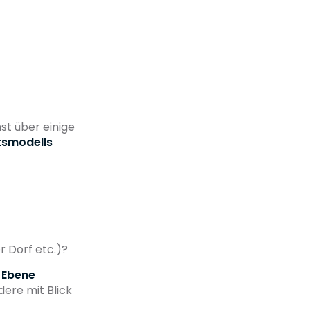
hst über einige
tsmodells
r Dorf etc.)?
 Ebene
dere mit Blick