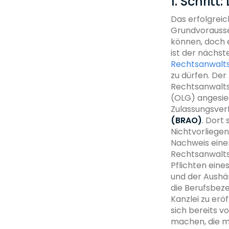
1. Schrit
Das erfolgreic
Grundvorausse
können, doch 
ist der nächste
Rechtsanwalt
zu dürfen. Der
Rechtsanwalts
(OLG) angesied
Zulassungsverf
(BRAO)
. Dort
Nichtvorliege
Nachweis einer
Rechtsanwalts
Pflichten eine
und der Aushä
die Berufsbeze
Kanzlei zu erö
sich bereits v
machen, die mi