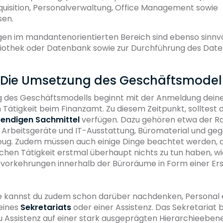
isition, Personalverwaltung, Office Management sowie
en.
en im mandantenorientierten Bereich sind ebenso sinnvol
liothek oder Datenbank sowie zur Durchführung des Date
t: Die Umsetzung des Geschäftsmodel
 des Geschäftsmodells beginnt mit der Anmeldung dein
n Tätigkeit beim Finanzamt. Zu diesem Zeitpunkt, solltest 
endigen Sachmittel
verfügen. Dazu gehören etwa der R
, Arbeitsgeräte und IT-Ausstattung, Büromaterial und ge
zeug. Zudem müssen auch einige Dinge beachtet werden, d
chen Tätigkeit erstmal überhaupt nichts zu tun haben, wi
tsvorkehrungen innerhalb der Büroräume in Form einer Ers
se kannst du zudem schon darüber nachdenken, Personal e
 eines
Sekretariats
oder einer Assistenz. Das Sekretariat b
u Assistenz auf einer stark ausgeprägten Hierarchieebene