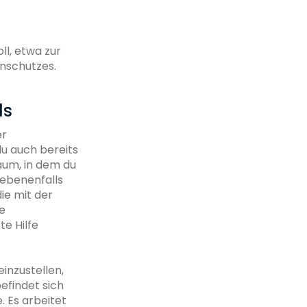
l, etwa zur
nschutzes.
ls
er
du auch bereits
aum, in dem du
gebenenfalls
ie mit der
e
te Hilfe
inzustellen,
efindet sich
. Es arbeitet