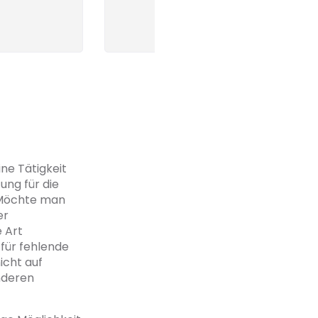
ne Tätigkeit
ung für die
. Möchte man
er
 Art
 für fehlende
icht auf
nderen