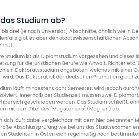
t das Studium ab?
ei bis drei (je nach Universiät) Abschnitte, ähnlich wie in 
denfalls gibt es aber den staatswissenschaftlichen Abschn
chnitt.
re Studium ist als Diplomstudium vorgesehen und dieses i
tzung für die juristischen Berufe wie Anwalt, Richter etc.
ch ein Doktoratsstudium angeboten, welches mit einer Di
 wird. Das Doktorat ist der deutschen Promotion gleichz
ium läuft mindestens acht Semester, wird jedoch durchsch
lviert. Innerhalb der Studienzeit müssen zwei Diplomarb
hbereich geschrieben werden. Das Studium schließt, ohn
n mit dem Titel des "Magister iuris" (Mag. iur.) ab.
 sich läuft dabei vergleichbar mit dem hier bekannten M
 große Abschlussprüfung wie bei uns das Staatsexamen ent
en Studenten in Österreich regelmäßig nach bestimmte