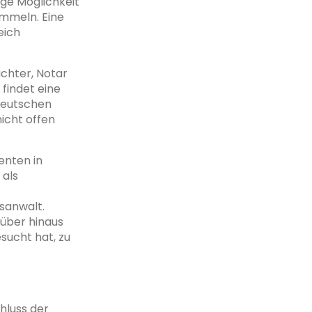
ige Möglichkeit
ammeln. Eine
eich
ichter, Notar
findet eine
deutschen
icht offen
enten in
 als
sanwalt.
rüber hinaus
ucht hat, zu
hluss der