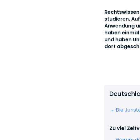
Rechtswissens
studieren. Au
Anwendung unt
haben einmal 
und haben Un
dort abgeschl
Deutschla
→ Die Jurist
Zu viel Zei
→ Warum das