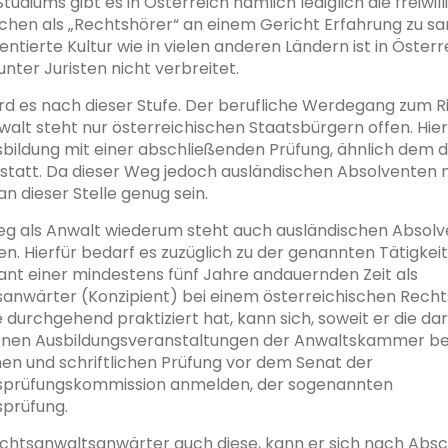
udiums gibt es in Österreich nämlich lediglich die freiwill
chen als „Rechtshörer“ an einem Gericht Erfahrung zu s
entierte Kultur wie in vielen anderen Ländern ist in Österr
nter Juristen nicht verbreitet.
rd es nach dieser Stufe. Der berufliche Werdegang zum R
alt steht nur österreichischen Staatsbürgern offen. Hier 
sbildung mit einer abschließenden Prüfung, ähnlich dem 
statt. Da dieser Weg jedoch ausländischen Absolventen n
 an dieser Stelle genug sein.
eg als Anwalt wiederum steht auch ausländischen Absolv
en. Hierfür bedarf es zuzüglich zu der genannten Tätigkeit
ant einer mindestens fünf Jahre andauernden Zeit als
anwärter (Konzipient) bei einem österreichischen Recht
 durchgehend praktiziert hat, kann sich, soweit er die da
nen Ausbildungsveranstaltungen der Anwaltskammer bes
en und schriftlichen Prüfung vor dem Senat der
sprüfungskommission anmelden, der sogenannten
prüfung.
echtsanwaltsanwärter auch diese, kann er sich nach Absc