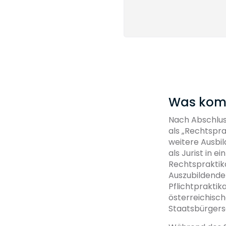
Was kom
Nach Abschluss
als „Rechtspra
weitere Ausbi
als Jurist in 
Rechtspraktika
Auszubildender
Pflichtpraktik
österreichisc
Staatsbürgersc