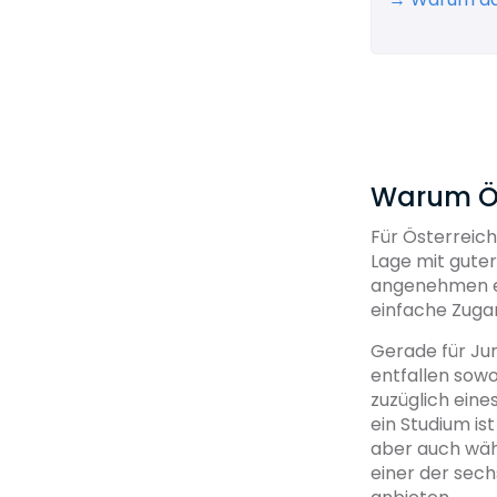
Warum Ös
Für Österreic
Lage mit gute
angenehmen ei
einfache Zugan
Gerade für Jur
entfallen sowo
zuzüglich eine
ein Studium ist
aber auch wäh
einer der sech