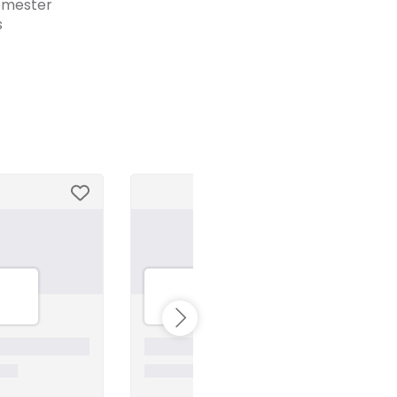
emester
s