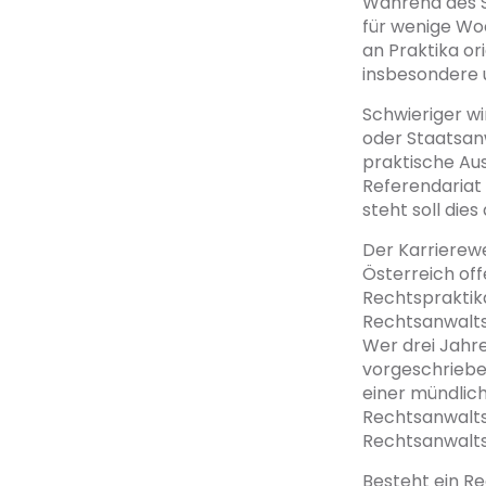
Während des St
für wenige Wo
an Praktika ori
insbesondere u
Schwieriger wi
oder Staatsanw
praktische Au
Referendariat 
steht soll dies
Der Karrierew
Österreich off
Rechtspraktik
Rechtsanwalts
Wer drei Jahre
vorgeschriebe
einer mündlich
Rechtsanwalt
Rechtsanwalts
Besteht ein R