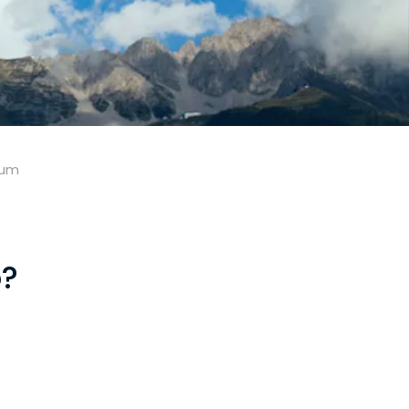
ium
o?