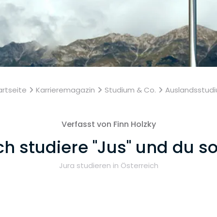
artseite
Karrieremagazin
Studium & Co.
Auslandsstud
Verfasst von Finn Holzky
ch studiere "Jus" und du s
Jura studieren in Österreich