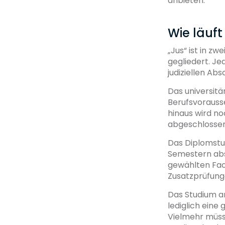
anbieten.
Wie läuf
„Jus“ ist in zw
gegliedert. Je
judiziellen Abs
Das universitä
Berufsvorausse
hinaus wird no
abgeschlossen
Das Diplomstud
Semestern abso
gewählten Fac
Zusatzprüfunge
Das Studium an
lediglich eine
Vielmehr müss