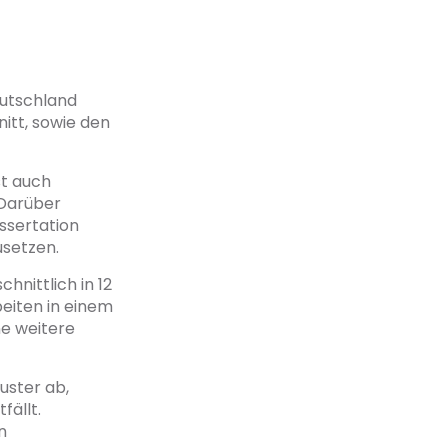
Deutschland
itt, sowie den
st auch
 Darüber
ssertation
usetzen.
nittlich in 12
eiten in einem
e weitere
uster ab,
fällt.
n