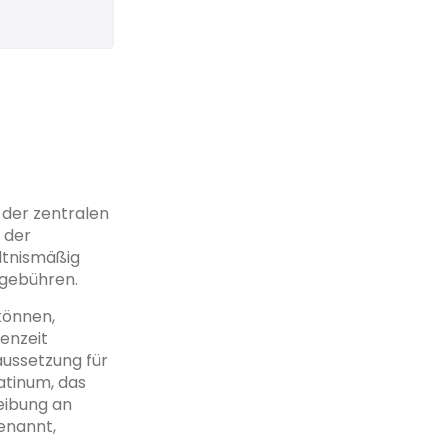
 der zentralen
 der
ltnismäßig
ngebühren.
 können,
ienzeit
aussetzung für
Latinum, das
eibung an
genannt,