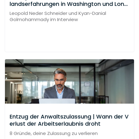
landserfahrungen in Washington und Lond
on
Leopold Neder Schneider und Kyan-Danial
Golmohammady im Interview
Entzug der Anwaltszulassung | Wann der V
erlust der Arbeitserlaubnis droht
8 Gründe, deine Zulassung zu verlieren