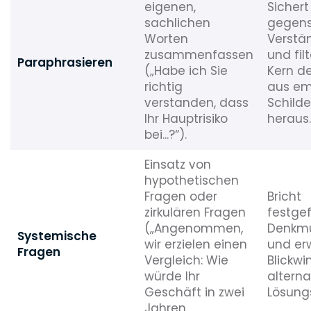
eigenen,
Sichert
sachlichen
gegens
Worten
Verstä
zusammenfassen
und fil
Paraphrasieren
(„Habe ich Sie
Kern d
richtig
aus em
verstanden, dass
Schild
Ihr Hauptrisiko
heraus.
bei...?“).
Einsatz von
hypothetischen
Fragen oder
Bricht
zirkulären Fragen
festge
(„Angenommen,
Denkmu
Systemische
wir erzielen einen
und er
Fragen
Vergleich: Wie
Blickwin
würde Ihr
alterna
Geschäft in zwei
Lösung
Jahren