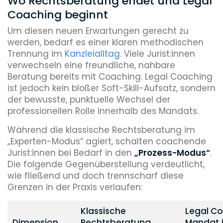
Wo Rechtsberatung endet und Legal
Coaching beginnt
Um diesen neuen Erwartungen gerecht zu
werden, bedarf es einer klaren methodischen
Trennung im
Kanzleialltag
. Viele Jurist:innen
verwechseln eine freundliche, nahbare
Beratung bereits mit Coaching. Legal Coaching
ist jedoch kein bloßer Soft-Skill-Aufsatz, sondern
der bewusste, punktuelle Wechsel der
professionellen Rolle innerhalb des Mandats.
Während die klassische Rechtsberatung im
„Experten-Modus“ agiert, schalten coachende
Jurist:innen bei Bedarf in den
„Prozess-Modus“
.
Die folgende Gegenüberstellung verdeutlicht,
wie fließend und doch trennscharf diese
Grenzen in der Praxis verlaufen:
Klassische
Legal C
Dimension
Rechtsberatung
Mandat 