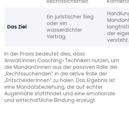
Rechtssicherheit.
Konfliktl
Handlun
Ein juristischer Sieg
Mandant:
oder ein
Das Ziel
langfris
wasserdichter
der eig
Vertrag.
versteht.
In der Praxis bedeutet dies, dass
Anwält:innen Coaching-Techniken nutzen, um
die Mandant:innen aus der passiven Rolle der
„Rechtssuchenden“ in die aktive Rolle der
„Entscheider:innen“ zu holen. Das Ergebnis ist
eine Mandatsbeziehung, die auf echter
Augenhöhe stattfindet und eine emotionale
und wirtschaftliche Bindung erzeugt.