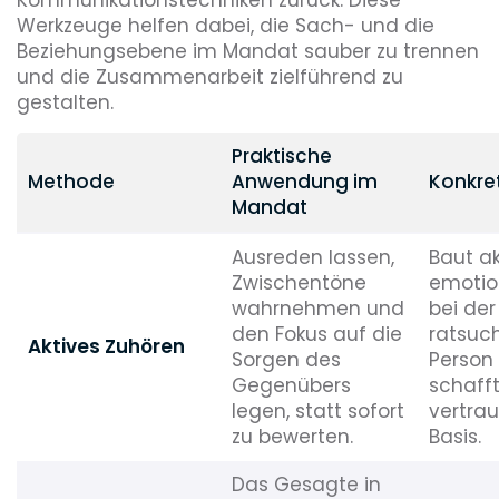
Kommunikationstechniken zurück. Diese
Werkzeuge helfen dabei, die Sach- und die
Beziehungsebene im Mandat sauber zu trennen
und die Zusammenarbeit zielführend zu
gestalten.
Praktische
Methode
Anwendung im
Konkre
Mandat
Ausreden lassen,
Baut a
Zwischentöne
emotio
wahrnehmen und
bei der
den Fokus auf die
ratsuc
Aktives Zuhören
Sorgen des
Person
Gegenübers
schafft
legen, statt sofort
vertrau
zu bewerten.
Basis.
Das Gesagte in