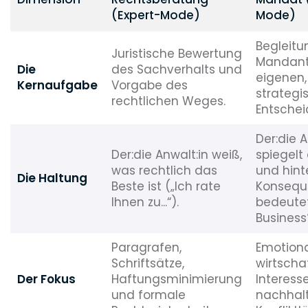
(Expert-Mode)
Mode)
Begleitu
Juristische Bewertung
Mandant:
Die
des Sachverhalts und
eigenen,
Kernaufgabe
Vorgabe des
strategi
rechtlichen Weges.
Entschei
Der:die A
Der:die Anwalt:in weiß,
spiegelt
was rechtlich das
und hint
Die Haltung
Beste ist („Ich rate
Konsequ
Ihnen zu...“).
bedeutet
Business?
Paragrafen,
Emotiona
Schriftsätze,
wirtscha
Der Fokus
Haftungsminimierung
Interess
und formale
nachhal