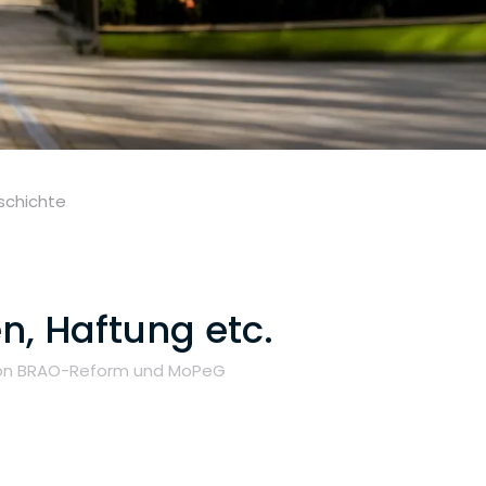
schichte
n, Haftung etc.
 von BRAO-Reform und MoPeG