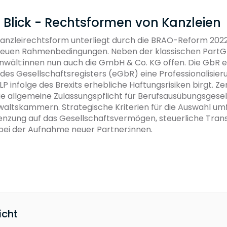
 Blick - Rechtsformen von Kanzleien
Kanzleirechtsform unterliegt durch die BRAO-Reform 202
euen Rahmenbedingungen. Neben der klassischen PartG
wält:innen nun auch die GmbH & Co. KG offen. Die GbR e
 des Gesellschaftsregisters (eGbR) eine Professionalisie
LP infolge des Brexits erhebliche Haftungsrisiken birgt. Ze
ie allgemeine Zulassungspflicht für Berufsausübungsgesel
altskammern. Strategische Kriterien für die Auswahl um
nzung auf das Gesellschaftsvermögen, steuerliche Tran
ät bei der Aufnahme neuer Partner:innen.
icht