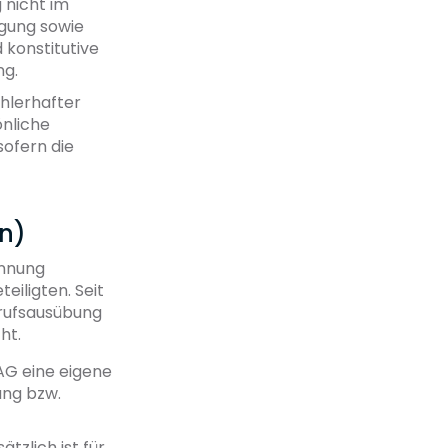
 nicht im
agung sowie
 konstitutive
ng.
hlerhafter
nliche
sofern die
en)
ennung
iligten. Seit
erufsausübung
ht.
AG eine eigene
ung bzw.
sätzlich ist für