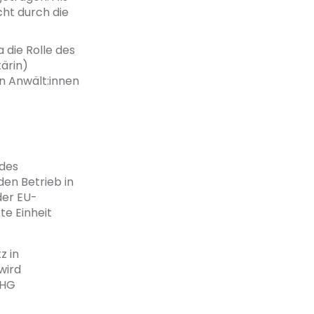
cht durch die
 die Rolle des
ärin)
en Anwält:innen
 des
den Betrieb in
der EU-
te Einheit
z in
wird
oHG