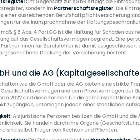
tsregister:
Im Gegensatz zur eGbR erfolgt die Eintragung
tsregister, sondern im
Partnerschaftsregister
. Die Eintr
s einer ausreichenden Berufshaftpflichtversicherung sind
ngen für die Inanspruchnahme der Haftungsbeschränku
äß § 8 Abs. 4 PartGG ist die Haftung für Schäden aus fe
ung auf das Gesellschaftsvermögen begrenzt. Eine persö
Partner:innen für Berufsfehler ist damit ausgeschlossen, 
vorgeschriebene Deckung der Versicherung besteht.
mbH und die AG (Kapitalgesellschaft
chaften wie die GmbH oder die AG bieten eine strikte Tr
Gesellschaftsvermögen und dem Privatvermögen der Bete
rm 2022 sind diese Formen für die gemeinschaftliche B
t zugänglich, unterliegen jedoch einer staatlichen Aufsic
keit:
Als juristische Personen besitzen die GmbH und die 
nlichkeit. Sie handeln durch ihre Organe (Geschäftsführ
d sind selbst Träger von Rechten und Pflichten.
tsregister:
Die Eintragung erfolgt im
Handelsregister
. Zu