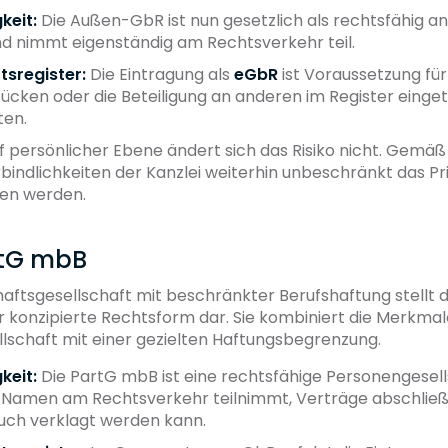
keit:
Die Außen-GbR ist nun gesetzlich als rechtsfähig a
d nimmt eigenständig am Rechtsverkehr teil.
tsregister:
Die Eintragung als
eGbR
ist Voraussetzung fü
ücken oder die Beteiligung an anderen im Register eing
ten.
 persönlicher Ebene ändert sich das Risiko nicht. Gemäß
rbindlichkeiten der Kanzlei weiterhin unbeschränkt das 
en werden.
rtG mbB
aftsgesellschaft mit beschränkter Berufshaftung stellt di
er konzipierte Rechtsform dar. Sie kombiniert die Merkmal
lschaft mit einer gezielten Haftungsbegrenzung.
keit:
Die PartG mbB ist eine rechtsfähige Personengesells
 Namen am Rechtsverkehr teilnimmt, Verträge abschließ
auch verklagt werden kann.