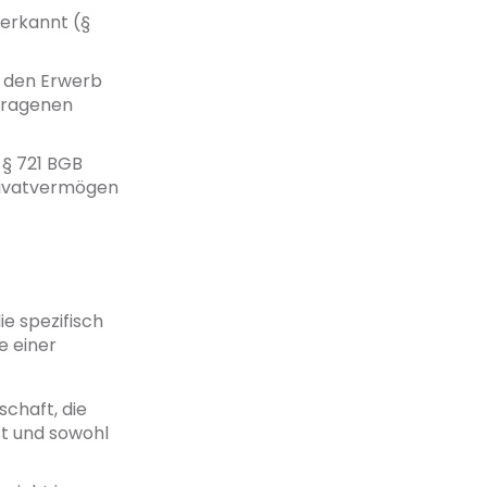
nerkannt (§
r den Erwerb
etragenen
 § 721 BGB
Privatvermögen
e spezifisch
e einer
chaft, die
t und sowohl