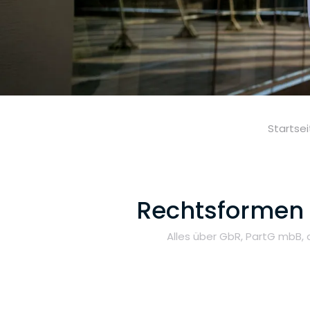
Startse
Rechtsformen v
Alles über GbR, PartG mbB