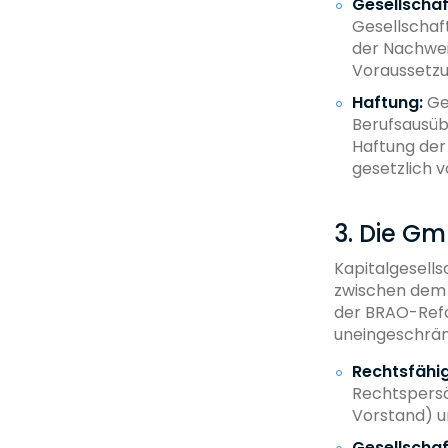
Gesellschaf
Gesellschaf
der Nachwei
Voraussetzu
Haftung:
Gem
Berufsausüb
Haftung der 
gesetzlich 
3. Die G
Kapitalgesells
zwischen dem 
der BRAO-Refo
uneingeschränk
Rechtsfähig
Rechtspersö
Vorstand) un
Gesellschaf