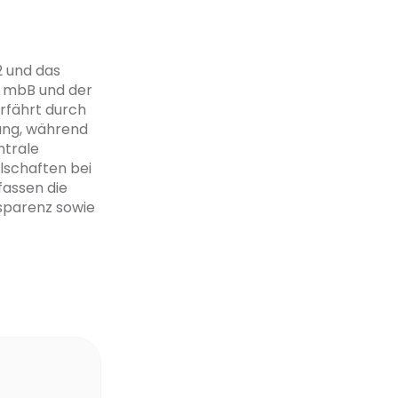
2 und das
 mbB und der
rfährt durch
rung, während
ntrale
lschaften bei
fassen die
sparenz sowie