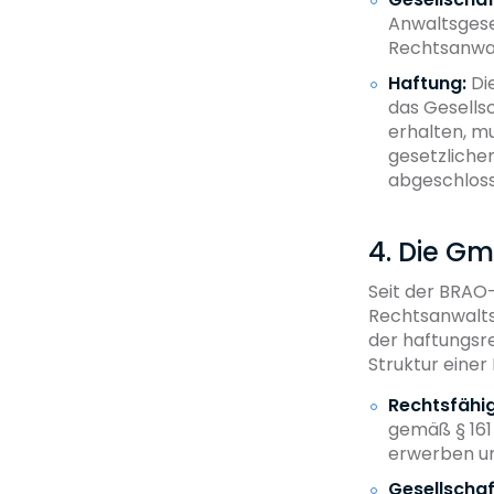
Anwaltsgesel
Rechtsanwal
Haftung:
Die
das Gesells
erhalten, m
gesetzlich
abgeschlos
4. Die G
Seit der BRAO
Rechtsanwalts
der haftungsre
Struktur einer
Rechtsfähig
gemäß § 161
erwerben und
Gesellschaf