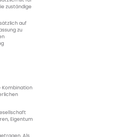
die zuständige
sätzlich auf
assung zu
en
ng
e Kombination
erlichen
esellschaft
ren, Eigentum
etragen. Als