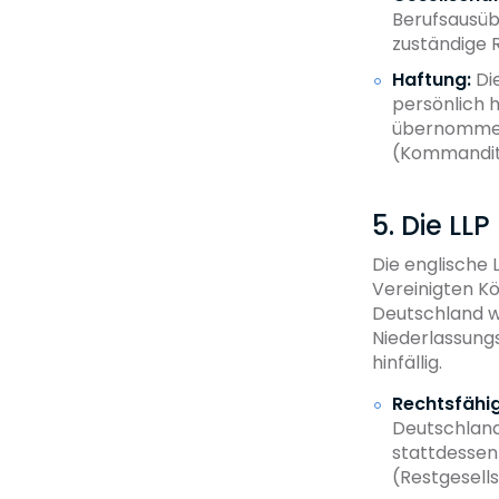
Berufsausübu
zuständige
Haftung:
Die
persönlich 
übernommen w
(Kommanditi
5. Die LL
Die englische L
Vereinigten Kö
Deutschland w
Niederlassungs
hinfällig.
Rechtsfähig
Deutschland
stattdessen
(Restgesellsc