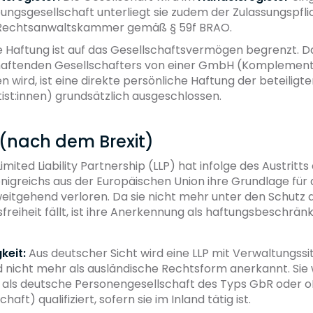
ngsgesellschaft unterliegt sie zudem der Zulassungspfli
 Rechtsanwaltskammer gemäß § 59f BRAO.
 Haftung ist auf das Gesellschaftsvermögen begrenzt. Da
haftenden Gesellschafters von einer GmbH (Komplement
ird, ist eine direkte persönliche Haftung der beteiligt
st:innen) grundsätzlich ausgeschlossen.
P (nach dem Brexit)
imited Liability Partnership (LLP) hat infolge des Austritts
nigreichs aus der Europäischen Union ihre Grundlage für 
eitgehend verloren. Da sie nicht mehr unter den Schutz 
freiheit fällt, ist ihre Anerkennung als haftungsbeschränk
keit:
Aus deutscher Sicht wird eine LLP mit Verwaltungssit
 nicht mehr als ausländische Rechtsform anerkannt. Sie 
 als deutsche Personengesellschaft des Typs GbR oder 
haft) qualifiziert, sofern sie im Inland tätig ist.