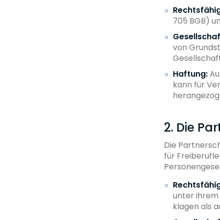
Rechtsfähig
705 BGB) un
Gesellschaf
von Grundst
Gesellschaf
Haftung:
Auf
kann für Ve
herangezog
2. Die Pa
Die Partnersch
für Freiberufl
Personengesel
Rechtsfähig
unter ihrem
klagen als 