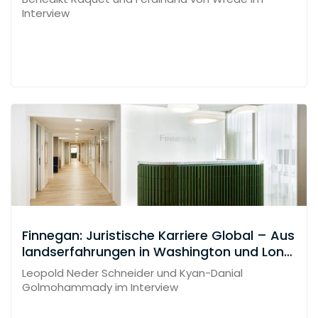
Interview
Finnegan: Juristische Karriere Global – Aus
landserfahrungen in Washington und Lond
on
Leopold Neder Schneider und Kyan-Danial
Golmohammady im Interview