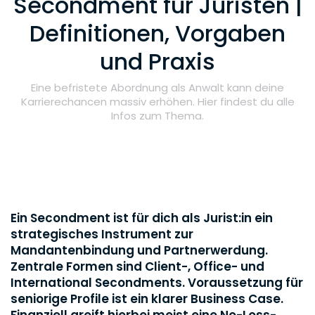
Secondment für Juristen |
Definitionen, Vorgaben
und Praxis
Eine befristete Abordnung als Anwalt kann deine
Karrierechancen massiv erhöhen. Hier findest du alle
Infos zum Thema.
Ein Secondment ist für dich als Jurist:in ein
strategisches Instrument zur
Mandantenbindung und Partnerwerdung.
Zentrale Formen sind Client-, Office- und
International Secondments. Voraussetzung für
seniorige Profile ist ein klarer Business Case.
Finanziell greift hierbei meist eine No-Loss-