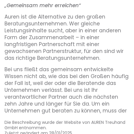
„
Gemeinsam mehr erreichen“
Auren ist die Alternative zu den großen
Beratungsunternehmen. Wer gleiche
Leistungsinhalte sucht, aber in einer anderen
Form der Zusammenarbeit – in einer
langfristigen Partnerschaft mit einer
gewachsenen Partnerstruktur, für den sind wir
das richtige Beratungsunternehmen.
Bei uns fließt das gemeinsam entwickelte
Wissen nicht ab, wie das bei den Großen häufig
der Fall ist, weil der oder die Beratende das
Unternehmen verlässt. Bei uns ist Ihr
verantwortlicher Partner auch die nächsten
zehn Jahre und länger für Sie da. Um ein
Unternehmen gut beraten zu können, muss der
Berater oder die Beraterin wissen, in welchem
Die Beschreibung wurde der Website von AUREN Treuhand
Umfeld das Unternehmen tätig ist, welche
GmbH entnommen.
familiären oder anderen Gegebenheiten
Zuletzt geändert am 28/01/2025