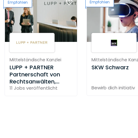
Empfohlen
Empfohlen
Mittelständische Kanzlei
Mittelständische Kanz
LUPP + PARTNER
SKW Schwarz
Partnerschaft von
Rechtsanwälten,
Bewirb dich initiativ
Steuerberater und
11 Jobs
veröffentlicht
Solicitor mbB