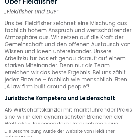
Über Fieldfisher
„
Fieldfisher und Du?“
Uns bei Fieldfisher zeichnet eine Mischung aus
fachlich hohem Anspruch und wertschätzender
Atmosphäre aus. Wir setzen auf die Kraft der
Gemeinschaft und den offenen Austausch von
Wissen und Ideen untereinander. Unsere
Arbeitskultur basiert genau darauf: auf einem
starken Miteinander. Denn nur als Team
erreichen wir das beste Ergebnis. Bei uns zählt
jede:r Einzelne – fachlich wie menschlich. Eben
„A law firm built around people“!
Juristische Kompetenz und Leidenschaft
Als Wirtschaftskanzlei mit marktführender Praxis
sind wir in den dynamischsten Branchen der
Welt aktiv. Insbesondere Unternehmen aus
zukunftsorientierten Sektoren, wie Energie,
Die Beschreibung wurde der Website von Fieldfisher
entnommen.