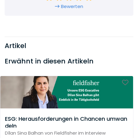
können mit Stolz sagen: “Internationale
Bewerten
Wirtschaftskanzlei, aber persönlich? Ja, das
geht!” Auf Augenhöhe arbeiten und gerne auch
auf internationalem Parkett? Bei Fieldfisher
findest Du beides!
Artikel
Erwähnt in diesen Artikeln
ESG: Herausforderungen in Chancen umwan
deln
Dîlan Sina Balhan von Fieldfisher im Interview