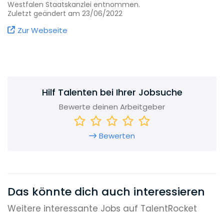
ständigem Kontakt mit den Ministerien und
Westfalen Staatskanzlei entnommen.
damit stets informiert über die Umsetzung der
Zuletzt geändert am 23/06/2022
politischen Schwerpunktaufgaben in den
Zur Webseite
Ressorts und der nachgeordneten Verwaltung.
Sitz des Ministerpräsidenten ist das Landeshaus
am Rheinufer.
Die Staatskanzlei hat den Status einer
obersten
Hilf Talenten bei Ihrer Jobsuche
Landesbehörde
. Chef der Staatskanzlei ist
Nathanael Liminski.
Bewerte deinen Arbeitgeber
Bewerten
Das könnte dich auch interessieren
Weitere interessante Jobs auf TalentRocket