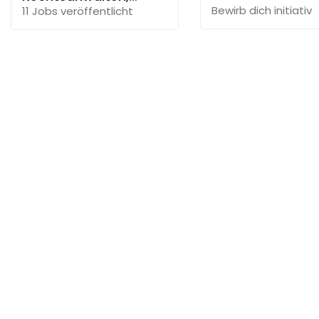
Bewirb dich initiativ
Steuerberater und
11 Jobs
veröffentlicht
Solicitor mbB