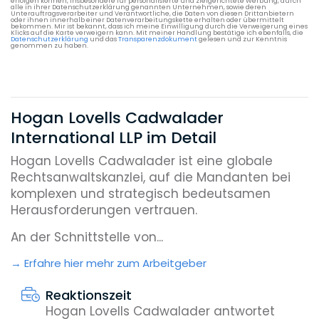
erfolgen können, insbesondere für personalisierte und zielgerichtete Werbung, durch
alle in ihrer Datenschutzerklärung genannten Unternehmen, sowie deren
Unterauftragsverarbeiter und Verantwortliche, die Daten von diesen Drittanbietern
oder ihnen innerhalb einer Datenverarbeitungskette erhalten oder übermittelt
bekommen. Mir ist bekannt, dass ich meine Einwilligung durch die Verweigerung eines
Klicks auf die Karte verweigern kann. Mit meiner Handlung bestätige ich ebenfalls, die
Datenschutzerklärung
und das
Transparenzdokument
gelesen und zur Kenntnis
genommen zu haben.
Hogan Lovells Cadwalader
International LLP im Detail
Hogan Lovells Cadwalader ist eine globale
Rechtsanwaltskanzlei, auf die Mandanten bei
komplexen und strategisch bedeutsamen
Herausforderungen vertrauen.
An der Schnittstelle von...
Erfahre hier mehr zum Arbeitgeber
Reaktionszeit
Hogan Lovells Cadwalader antwortet