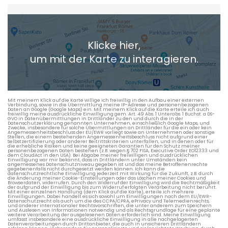
Heimatadresse oder Wunschort
Klicke hier,
+ Aktuellen Standort hinzufügen
um mit der Karte zu interagieren.
Die berechneten Anreisezeiten basieren auf den
Verkehrsdaten eines typischen Dienstag morgens um 8:30.
Mit meinem Klick auf die Karte willige ich freiwillig in den Aufbau einer externen
Verbindung, sowie in die Übermittlung meine IP-Adresse und personenbezogenen
Daten an Google (Google Maps) ein. Mit meinem Klick auf die Karte erteile ich auch
freiwillig meine ausdrückliche Einwilligung gem. Art. 49 Abs. 1 Unterabs. 1 Buchst. a DS-
GVO in Datenübermittlungen in Drittländer zu den und durch die in der
Datenschutzerklärung genannten Unternehmen, einschließlich Google Maps, und
Zwecke, insbesondere für solche Übermittlungen an Drittländer für die ein oder kein
Angemessenheitsbeschluss der EU/EWR vorliegt sowie an Unternehmen oder sonstige
Stellen, die einem bestehenden Angemessenheitsbeschluss nicht aufgrund einer
Selbstzertifizierung oder anderer Beitrittskriterien unterfallen, und in denen oder für
die erhebliche Risiken und keine geeigneten Garantien für den Schutz meiner
personenbezogenen Daten bestehen (z.B. wegen § 702 FISA, Executive Order EO12333 und
dem CloudAct in den USA). Bei Abgabe meiner freiwilligen und ausdrücklichen
Einwilligung war mir bekannt, dass in Drittländern unter Umständen kein
angemessenes Datenschutzniveau gegeben ist und das meine Betroffenenrechte
gegebenenfalls nicht durchgesetzt werden können. Ich kann die
datenschutzrechtliche Einwilligung jederzeit mit Wirkung für die Zukunft, z.B. durch
die Änderung meiner Cookie-Einstellungen oder das Löschen meiner Cookies und
Browserdaten, widerrufen. Durch den Widerruf der Einwilligung wird die Rechtmäßigkeit
der aufgrund der Einwilligung bis zum Widerruf erfolgten Verarbeitung nicht berührt.
Mit einer einzelnen Handlung (dem Klick auf die Karte), erteile ich mehrere
Einwilligungen. Dabei handelt es sich sowohl um Einwilligungen nach dem EU/EWR-
Datenschutzrecht als auch um die des CCPA/CPRA, ePrivacy und Telemedienrechts,
und anderer internationaler Rechtsvorschriften, die unter anderem zum Speichern
und Auslesen von Informationen notwendig und als Rechtsgrundlage für eine geplante
weitere Verarbeitung der ausgelesenen Daten erforderlich sind. Meine Einwilligung
umfasst insbesondere eine ausdrückliche Einwilligung in alle nachgelagerten
Datenverarbeitungen durch Drittanbieter, die auch in unsicheren Drittländern