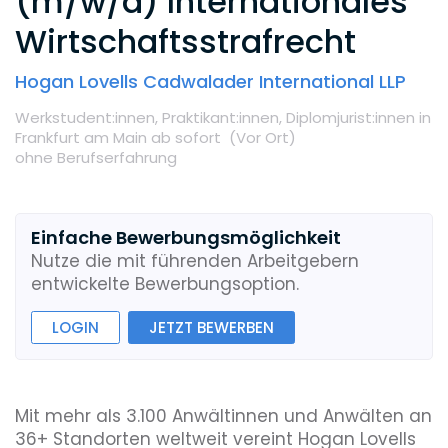
(m/w/d) Internationales
Wirtschaftsstrafrecht
Hogan Lovells Cadwalader International LLP
Werkstudent:innen,
Praktikant:innen,
Diplomjurist:innen
in
Frankfurt am Main
ab sofort
(Vor Ort
)
ohne Berufserfahrung
Einfache Bewerbungsmöglichkeit
Nutze die mit führenden Arbeitgebern
entwickelte Bewerbungsoption.
LOGIN
JETZT BEWERBEN
Mit mehr als 3.100 Anwältinnen und Anwälten an
36+ Standorten weltweit vereint Hogan Lovells