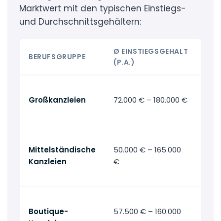
Marktwert mit den typischen Einstiegs-
und Durchschnittsgehältern:
Ø EINSTIEGSGEHALT
BERUFSGRUPPE
GEH
(P.A.)
→ A
Großkanzleien
72.000 € – 180.000 €
Geh
Gro
→ A
Mittelständische
50.000 € – 165.000
Geh
Kanzleien
€
mit
Kan
→ A
Boutique-
57.500 € – 160.000
Geh