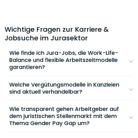
Wichtige Fragen zur Karriere &
Jobsuche im Jurasektor
Wie finde ich Jura-Jobs, die Work-Life-
Balance und flexible Arbeitszeitmodelle
garantieren?
Du findest diese Positionen, indem du im
Jobfeed gezielte Filterkombinationen nutzt
Welche Vergütungsmodelle in Kanzleien
und die Kanzleikulturen anhand messbarer
sind aktuell verhandelbar?
Kriterien analysierst:
Der juristische Markt bricht starre Lockstep-
Systeme zunehmend auf. Neben einem
Wie transparent gehen Arbeitgeber auf
Homeoffice-Filter aktiv nutzen:
Aktiviere direkt
verlässlichen Grundgehalt kannst du in
den Filter für hybrides Arbeiten oder Remote-
dem juristischen Stellenmarkt mit dem
Kanzleien aktuell vor allem folgende
Optionen. Arbeitgeber, die hier gelistet sind,
Thema Gender Pay Gap um?
bieten meist vertraglich fixierte Flexibilität statt
leistungsorientierte Komponenten individuell
Lohngerechtigkeit und Transparenz sind
reiner Präsenzkultur.
verhandeln: