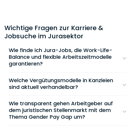
Wichtige Fragen zur Karriere &
Jobsuche im Jurasektor
Wie finde ich Jura-Jobs, die Work-Life-
Balance und flexible Arbeitszeitmodelle
garantieren?
Du findest diese Positionen, indem du im
Jobfeed gezielte Filterkombinationen nutzt
Welche Vergütungsmodelle in Kanzleien
und die Kanzleikulturen anhand messbarer
sind aktuell verhandelbar?
Kriterien analysierst:
Der juristische Markt bricht starre Lockstep-
Systeme zunehmend auf. Neben einem
Wie transparent gehen Arbeitgeber auf
Homeoffice-Filter aktiv nutzen:
Aktiviere direkt
verlässlichen Grundgehalt kannst du in
den Filter für hybrides Arbeiten oder Remote-
dem juristischen Stellenmarkt mit dem
Kanzleien aktuell vor allem folgende
Optionen. Arbeitgeber, die hier gelistet sind,
Thema Gender Pay Gap um?
bieten meist vertraglich fixierte Flexibilität statt
leistungsorientierte Komponenten individuell
Lohngerechtigkeit und Transparenz sind
reiner Präsenzkultur.
verhandeln: