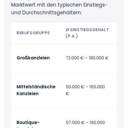
Marktwert mit den typischen Einstiegs-
und Durchschnittsgehältern:
Ø EINSTIEGSGEHALT
BERUFSGRUPPE
GEH
(P.A.)
→ A
Großkanzleien
72.000 € – 180.000 €
Geh
Gro
→ A
Mittelständische
50.000 € – 165.000
Geh
Kanzleien
€
mit
Kan
→ A
Boutique-
57.500 € – 160.000
Geh